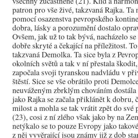
všechny zúčastněné (21). Klid a harmoni
patron pro vše živé, takzvaná Rajka. Ta 
pomocí osazenstva pevropského kontinen
dobra, lásky a porozumění dostalo opr
Ovšem, jak už to tak bývá, nacházelo se 
dobře skryté a čekající na příležitost. T
takzvaná Demolka. Ta sice byla z Pevr
okolních světů a tak v ní přestala škodi
započala svoji tyranskou nadvládu v při
štěstí. Sice se vše obrátilo proti Demo
neuváženým zbrklým chováním dostála
jako Rajka se začala přiklánět k dobru, 
milost a mohla se tak vrátit zpět do sv
(23), cosi z ní zlého však jako by na Zem
netýkalo se to pouze Evropy jako takové
z něj vyvěrající jsou známy již z dob st