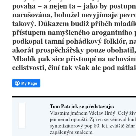
povaha – a nejen ta – jako by postupně
narušována, bohužel nevyjímaje pevr
takový. Důkazem budiž příběh mladík
přístupem namyšleného arogantního 
podkopal tamní pohádkový folklór, na
akorát prospěchářsky pouze obohatil, 
Mladík pak sice přistoupí na uchován
celistvosti, činí tak však ale pod nátla
Tom Patrick se představuje:
Vlastním jménem Václav Hrdý. Celý živo
jen nerad opouští. Zprvu se věnoval hu
syntetizátorový pop 80. let, zvláště žánr
zapáleným znalcem.