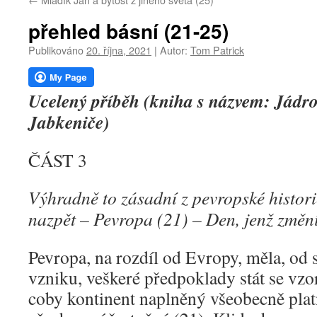
webu
přehled básní (21-25)
Publikováno
20. října, 2021
|
Autor:
Tom Patrick
Ucelený příběh (kniha s názvem: Jádro
Jabkeniče)
ČÁST 3
Výhradně to zásadní z pevropské histori
nazpět – Pevropa (21) – Den, jenž změn
Pevropa, na rozdíl od Evropy, měla, od 
vzniku, veškeré předpoklady stát se vzo
coby kontinent naplněný všeobecně pl