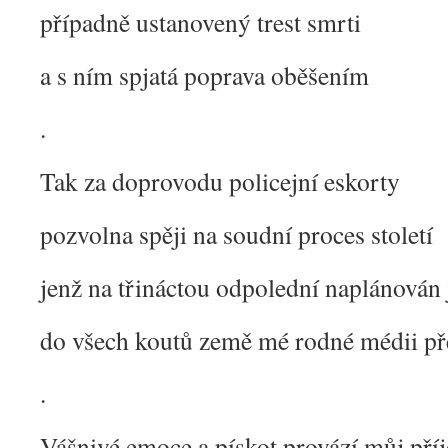
případně ustanovený trest smrti
a s ním spjatá poprava oběšením
.
Tak za doprovodu policejní eskorty
pozvolna spěji na soudní proces století
jenž na třináctou odpolední naplánován 
do všech koutů země mé rodné médii p
.
Vášnivé emoce a pískot provází můj pří