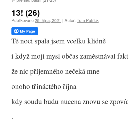
webu
13! (26)
Publikováno
25. října, 2021
|
Autor:
Tom Patrick
Té noci spala jsem vcelku klidně
i když moji mysl občas zaměstnával fak
že nic příjemného nečeká mne
onoho třináctého října
kdy soudu budu nucena znovu se zpoví
.