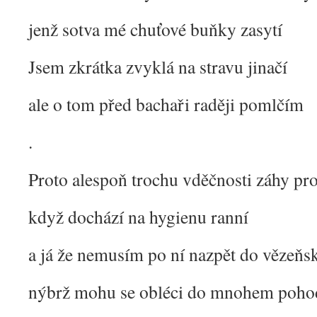
jenž sotva mé chuťové buňky zasytí
Jsem zkrátka zvyklá na stravu jinačí
ale o tom před bachaři raději pomlčím
.
Proto alespoň trochu vděčnosti záhy pr
když dochází na hygienu ranní
a já že nemusím po ní nazpět do vězeň
nýbrž mohu se obléci do mnohem pohod