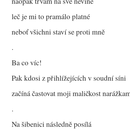
naopak trvám na své nevině
leč je mi to pramálo platné
neboť všichni staví se proti mně
.
Ba co víc!
Pak kdosi z přihlížejících v soudní síni
začíná častovat moji maličkost narážka
.
Na šibenici následně posílá