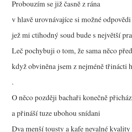
Probouzím se již časně z rána
v hlavě urovnávajíce si možné odpovědi
jež mi ctihodný soud bude s největší pr
Leč pochybuji o tom, že sama něco pře
když obviněna jsem z nejméně třinácti h
.
O něco později bachaři konečně přicház
a přináší tuze ubohou snídani
Dva menší tousty a kafe nevalné kvality