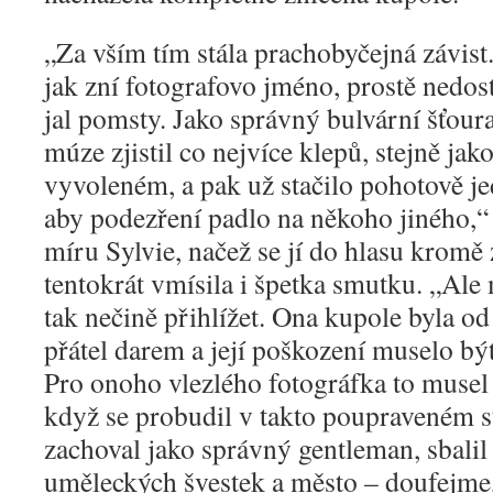
„
Za vším tím stála prachobyčejná závis
jak zní fotografovo jméno, prostě nedosta
jal pomsty. Jako správný bulvární šťoura
múze zjistil co nejvíce klepů, stejně ja
vyvoleném, a pak už stačilo pohotově jed
aby podezření padlo na někoho jiného,“
míru Sylvie, načež se jí do hlasu kromě
tentokrát vmísila i špetka smutku. „Ale
tak nečině přihlížet. Ona kupole byla od 
přátel darem a její poškození muselo být
Pro onoho vlezlého fotográfka to musel 
když se probudil v takto poupraveném st
zachoval jako správný gentleman, sbalil 
uměleckých švestek a město – doufejme