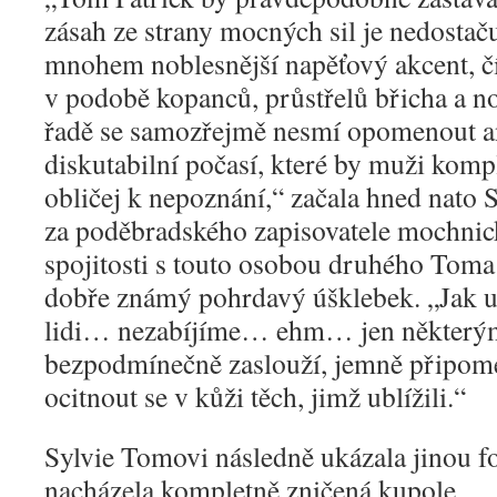
zásah ze strany mocných sil je nedostaču
mnohem noblesnější napěťový akcent, čí
v podobě kopanců, průstřelů břicha a n
řadě se samozřejmě nesmí opomenout an
diskutabilní počasí, které by muži kom
obličej k nepoznání,“ začala hned nato 
za poděbradského zapisovatele mochnick
spojitosti s touto osobou druhého Toma
dobře známý pohrdavý úšklebek. „Jak už
lidi… nezabíjíme… ehm… jen některým j
bezpodmínečně zaslouží, jemně připome
ocitnout se v kůži těch, jimž ublížili.“
Sylvie Tomovi následně ukázala jinou fot
nacházela kompletně zničená kupole.