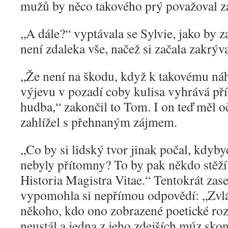
mužů by něco takového prý považoval za
„
A dále?“ vyptávala se Sylvie, jako by za
není zdaleka vše, načež si začala zakrýv
„
Že není na škodu, když k takovému 
výjevu v pozadí coby kulisa vyhrává p
hudba,“ zakončil to Tom. I on teď měl oč
zahlížel s přehnaným zájmem.
„
Co by si lidský tvor jinak počal, kdyb
nebyly přítomny? To by pak někdo stěží
Historia Magistra Vitae.“ Tentokrát zase
vypomohla si nepřímou odpovědí: „Zvl
někoho, kdo ono zobrazené poetické ro
neustál a jedna z jeho zdejších múz sko