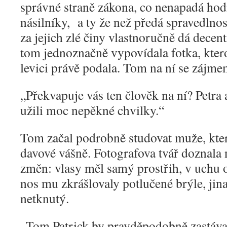
správné straně zákona, co nenapadá hodn
násilníky, a ty že než předá spravedlnos
za jejich zlé činy vlastnoručně dá dece
tom jednoznačně vypovídala fotka, kterou
levici právě podala. Tom na ní se zájme
„
Překvapuje vás ten člověk na ní? Petra a 
užili moc nepěkné chvilky.“
Tom začal podrobně studovat muže, kter
davové vášně. Fotografova tvář doznala
změn: vlasy měl samý prostřih, v uchu o
nos mu zkrášlovaly potlučené brýle, jina
netknutý.
„
Tom Patrick by pravděpodobně zastával