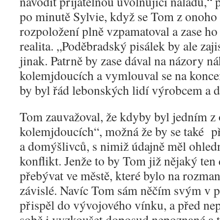
navodit přijatelnou uvolňující náladu,
po minutě Sylvie, když se Tom z onoho
rozpoložení plně vzpamatoval a zase ho 
realita. „Poděbradský pisálek by ale zaj
jinak. Patrně by zase dával na názory 
kolemjdoucích a vymlouval se na koncen
by byl řád lebonských lidí výrobcem a d
Tom zauvažoval, že kdyby byl jedním z
kolemjdoucích“, možná že by se také při
a domýšlivců, s nimiž údajně měl ohled
konflikt. Jenže to by Tom již nějaký te
přebývat ve městě, které bylo na rozman
závislé. Navíc Tom sám něčím svým v 
přispěl do vývojového vínku, a před ne
sobě i vyzkoušet doposud nepoznané a 