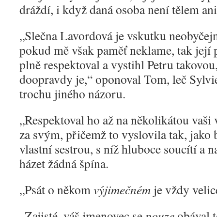
dráždí, i když daná osoba není tělem an
„
Slečna Lavordová je vskutku neobyčej
pokud mě však paměť neklame, tak její
plně respektoval a vystihl Petru takovou
doopravdy je,“ oponoval Tom, leč Sylvi
trochu jiného názoru.
„
Respektoval ho až na několikátou vaši v
za svým, přičemž to vyslovila tak, jako b
vlastní sestrou, s níž hluboce soucítí a n
házet žádná špína.
„
Psát o někom
výjimečném
je vždy velice
„
Zajisté, váš jmenovec se
pouze
obával t