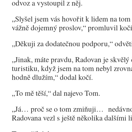
odvoz a vystoupil z něj.
„
Slyšel jsem vás hovořit k lidem na tom
vážně dojemný proslov,“ promluvil kočí
„
Děkuji za dodatečnou podporu,“ odvět
„
Jinak, máte pravdu, Radovan je skvělý č
turistiku, když jsem na tom nebyl zrovn
hodně dlužím,“ dodal kočí.
„
To mě těší,“ dal najevo Tom.
„
Já… proč se o tom zmiňuji… nedávno 
Radovana vezl s ještě několika dalšími l