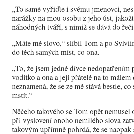
„
To samé vyřiďte i svému jmenovci, nes
narážky na mou osobu z jeho úst, jakožto
náhodných tváří, s nimiž se dává do řeči
„
Máte mé slovo,“ slíbil Tom a po Sylvi
do těch samých míst, co ona.
„
To, že jsem jedné dívce nedopatřením 
vodítko a ona a její přátelé na to málem d
neznamená, že se ze mě stává bestie, c
mstít.“
Něčeho takového se Tom opět nemusel ob
při vyslovení onoho nemilého slova zatv
takovým upřímně pohrdá, že se naopak 