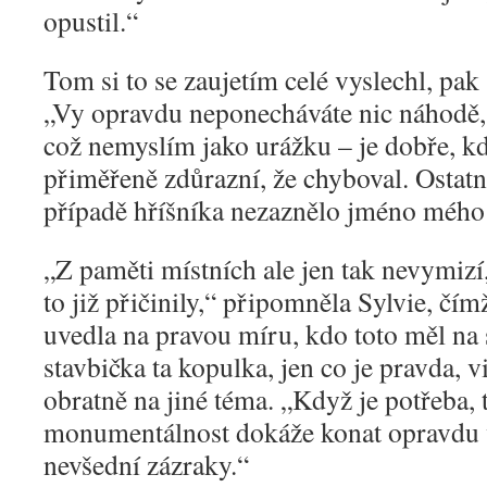
opustil.“
Tom si to se zaujetím celé vyslechl, pak
„Vy opravdu neponecháváte nic náhodě, 
což nemyslím jako urážku – je dobře, 
přiměřeně zdůrazní, že chyboval. Ostatn
případě hříšníka nezaznělo jméno mého
„
Z paměti místních ale jen tak nevymizí
to již přičinily,“ připomněla Sylvie, č
uvedla na pravou míru, kdo toto měl na
stavbička ta kopulka, jen co je pravda, 
obratně na jiné téma. „Když je potřeba, t
monumentálnost dokáže konat opravdu v
nevšední zázraky.“