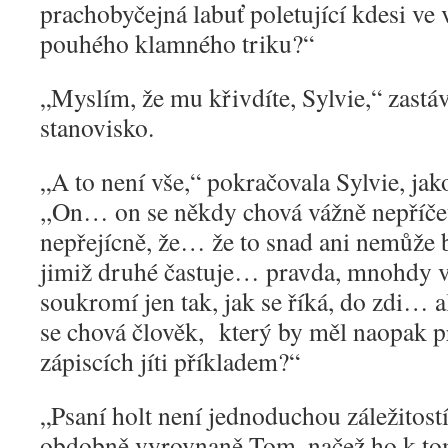
prachobyčejná labuť poletující kdesi ve
pouhého klamného triku?“
„
Myslím, že mu křivdíte, Sylvie,“ zast
stanovisko.
„
A to není vše,“ pokračovala Sylvie, jak
,,On… on se někdy chová vážně nepříče
nepřejícně, že… že to snad ani nemůže b
jimiž druhé častuje… pravda, mnohdy 
soukromí jen tak, jak se říká, do zdi… al
se chová člověk, který by měl naopak 
zápiscích jíti příkladem?“
„
Psaní holt není jednoduchou záležitos
obdobně vyrovnaně Tom, načež ho k to