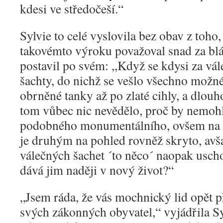
kdesi ve středočeší.“
Sylvie to celé vyslovila bez obav z toho
takovémto výroku považoval snad za blá
postavil po svém: ,,Když se kdysi za vál
šachty, do nichž se vešlo všechno možn
obrněné tanky až po zlaté cihly, a dlouh
tom vůbec nic nevědělo, proč by nemohl
podobného monumentálního, ovšem na 
je druhým na pohled rovněž skryto, avš
válečných šachet ´to něco´ naopak uscho
dává jim naději v nový život?“
„
Jsem ráda, že vás mochnický lid opět p
svých zákonných obyvatel,“ vyjádřila S