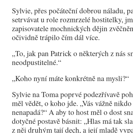
Sylvie, přes počáteční dobrou náladu, pa
setrvávat u role rozmrzelé hostitelky,
zapisovatele mochnických dějin zvěčněn
očividně trápilo čím dál více.
„
To, jak pan Patrick o některých z nás 
neodpustitelné.“
„
Koho nyní máte konkrétně na mysli?“
Sylvie na Toma poprvé podezřívavě pohl
měl vědět, o koho jde. „Vás vážně nikdo
nenapadá?“ A aby to host měl o dost sna
dotyčné postavě básnit: „Hlas má tak sl
z něj druhým tají dech, a její mladě vypa