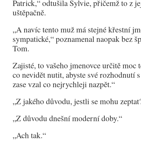
Patrick,“ odtušila Sylvie, přičemž to z je
uštěpačně.
„
A navíc tento muž má stejné křestní jmé
sympatické,“ poznamenal naopak bez šp
Tom.
Zajisté, to vašeho jmenovce určitě moc t
co nevidět nutit, abyste své rozhodnutí 
zase vzal co nejrychleji nazpět.“
„
Z jakého důvodu, jestli se mohu zeptat
„
Z důvodu dnešní moderní doby.“
„
Ach tak.“