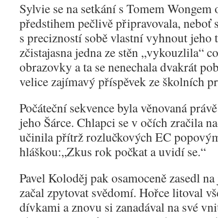
Sylvie se na setkání s Tomem Wongem o
předstihem pečlivě připravovala, neboť s
s precizností sobě vlastní vyhnout jeho t
zčistajasna jedna ze stěn „vykouzlila“ c
obrazovky a ta se nenechala dvakrát pob
velice zajímavý příspěvek ze školních pr
Počáteční sekvence byla věnovaná právě
jeho Šárce. Chlapci se v očích zračila na
učinila přítrž rozlučkových EC popový
hláškou:„Zkus rok počkat a uvidí se.“
Pavel Koloděj pak osamoceně zasedl na 
začal zpytovat svědomí. Hořce litoval vš
dívkami a znovu si zanadával na své vnit