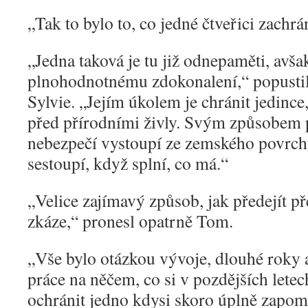
„
Tak to bylo to, co jedné čtveřici zachrá
„
Jedna taková je tu již odnepaměti, avš
plnohodnotnému zdokonalení,“ popusti
Sylvie. „Jejím úkolem je chránit jedince,
před přírodními živly. Svým způsobem 
nebezpečí vystoupí ze zemského povrchu
sestoupí, když splní, co má.“
„
Velice zajímavý způsob, jak předejít p
zkáze,“ pronesl opatrně Tom.
„
Vše bylo otázkou vývoje, dlouhé roky 
práce na něčem, co si v pozdějších letec
ochránit jedno kdysi skoro úplně zapom