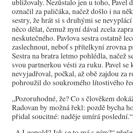
ubližovaly. Nezůstalo jen u toho, Pavel
označil za paličáka, načež došlo i na ně
sestry, že hrát si s druhými se nevyplácí
něco dělat, čemuž nyní dával zcela zap
neskutečného. Pavlova sestra ostatně le
zaslechnout, neboť s přítelkyní zrovna 
Sestra na bratra letmo pohlédla, načež se
svou partnerkou vésti za ruku. Pavel se 
nevyjadřoval, počkal, až obě zajdou za r
pohroužil do soukromého lítostivého ře
„
Pozoruhodné, že? Co s člověkem dokáž
Radovan by možná řekl: pozdě bycha hon
přidal soucitné: naděje umírá poslední.“
„
A Leopold? Jak se to má s ním?“ přeše