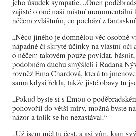
jeho úsudek sympatie. „Onen poděbrads
zajisté o oné naší místní monumentální 
něčem zvláštním, co pochází z fantaskní
„
Něco jiného je domnělou věc osobně vid
nápadné či skryté účinky na vlastní oči a
o něčem takovém pouze povídat, básnit, 
podobném duchu smýšleli i Radana Nýv
rovněž Ema Chardová, která to jmenovc
sama kdysi řekla, takže jisté obavy tu js
„
Pokud byste si s Emou o poděbradském
pohovořil do větší míry, možná byste na
názor a tolik se ho nezastával.“
„
Už jsem měl tu čest, a asi vím, kam s