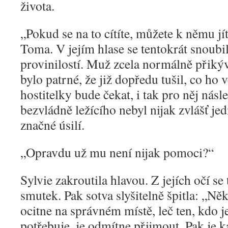
života.
„
Pokud se na to cítíte, můžete k němu jí
Toma. V jejím hlase se tentokrát snoubil
provinilostí. Muž zcela normálně přikýv
bylo patrné, že již dopředu tušil, co ho 
hostitelky bude čekat, i tak pro něj nás
bezvládně ležícího nebyl nijak zvlášť j
značné úsilí.
„
Opravdu už mu není nijak pomoci?“
Sylvie zakroutila hlavou. Z jejích očí se 
smutek. Pak sotva slyšitelně špitla: „Ně
ocitne na správném místě, leč ten, kdo 
potřebuje, je odmítne přijmout. Pak je 