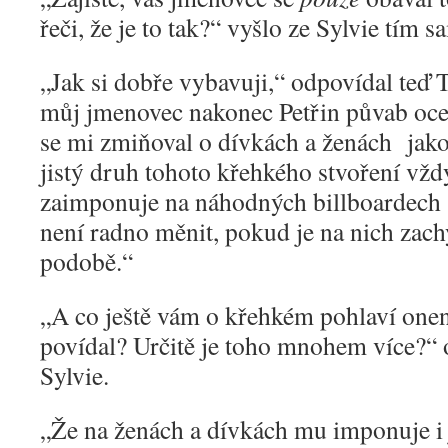
řeči, že je to tak?“ vyšlo ze Sylvie tí
„
Jak si dobře vybavuji,“ odpovídal teď
můj jmenovec nakonec Petřin půvab oce
se mi zmiňoval o dívkách a ženách jak
jistý druh tohoto křehkého stvoření vž
zaimponuje na náhodných billboardech s
není radno měnit, pokud je na nich za
podobě.“
„
A co ještě vám o křehkém pohlaví one
povídal? Určitě je toho mnohem více?“ 
Sylvie.
„
Že na ženách a dívkách mu imponuje i j