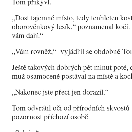
Tom přikývl.
„
Dost tajemné místo, tedy tenhleten kost
oborověnkový lesík,“ poznamenal kočí. ,
vám daří.“
„
Vám rovněž,“ vyjádřil se obdobně To
Ještě takových dobrých pět minut poté, 
muž osamoceně postával na místě a koch
„
Nakonec jste přeci jen dorazil.“
Tom odvrátil oči od přírodních skvostů 
pozornost příchozí osobě.