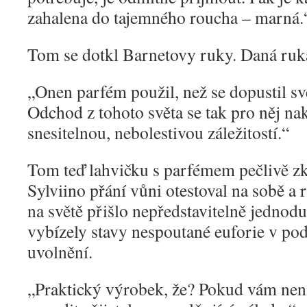
zahalena do tajemného roucha – marná.
Tom se dotkl Barnetovy ruky. Daná ruka 
„
Onen parfém použil, než se dopustil sv
Odchod z tohoto světa se tak pro něj na
snesitelnou, nebolestivou záležitostí.“
Tom teď lahvičku s parfémem pečlivě z
Sylviino přání vůni otestoval na sobě a
na světě přišlo nepředstavitelně jedno
vybízely stavy nespoutané euforie v po
uvolnění.
„
Praktický výrobek, že? Pokud vám nen