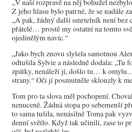
„
V naší rozpravě na něj bohužel nezbylo
Z jeho hlasu bylo patrné, že se nadále 
„A pak, žádný další smrtelník není bez c
přátelé… prostě my ostatní na tomto svě
ojedinělým navíc.“
„
Jako bych znovu slyšela samotnou Ale
odtušila Sylvie a následně dodala: „Tu fo
zpátky, nenáleží jí, došlo tu… k omyl
strany.“ Oči jí posmutněle sklouzly k m
Tom pro ta slova měl pochopení. Choval
nenuceně. Žádná stopa po sebemenší pře
to sama tušila, nenásilně Toma pak vyzv
denní světlo. Když tak učinili, zase to p
očí, byl rozlehlý les.