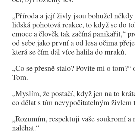
„
Příroda a její živly jsou bohužel někd
lidská pohotová reakce, to když se do to
emoce a člověk tak začíná panikařit,“ p
od sebe jako první a od lesa očima přej
která se čím dál více halila do mraků.
„
Co se přesně stalo? Povíte mi o tom?“ o
Tom.
„
Myslím, že postačí, když jen na to krá
co dělat s tím nevypočitatelným živlem 
„
Rozumím, respektuji vaše soukromí a n
naléhat.“