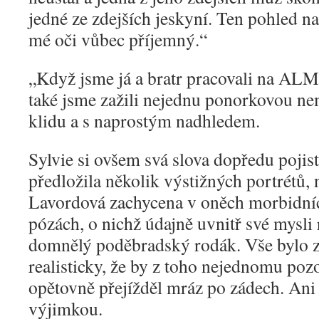
jedné ze zdejších jeskyní. Ten pohled na
mé oči vůbec příjemný.“
„
Když jsme já a bratr pracovali na A
také jsme zažili nejednu ponorkovou ne
klidu a s naprostým nadhledem.
Sylvie si ovšem svá slova dopředu pojis
předložila několik výstižných portrétů, 
Lavordová zachycena v oněch morbidníc
pózách, o nichž údajně uvnitř své mysli
domnělý poděbradský rodák. Vše bylo z
realisticky, že by z toho nejednomu pozo
opětovně přejížděl mráz po zádech. Ani
výjimkou.