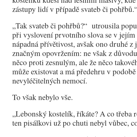
zástupy lidí v případě svateb či pohřbů.
„
Tak svateb či pohřbů?“ utrousila popu
při vyslovení prvotního slova se v jejím 
nápadná přívětivost, avšak ono druhé z je
značným opovržením: ne však z důvodu
něco proti zesnulým, ale že něco takové
může existovat a má předehru v podob
nevyléčitelných nemocí.
To však nebylo vše.
„
Lebonský kostelík, říkáte? A co třeba 
ten pisálkovi už po chuti nebyl vůbec, c