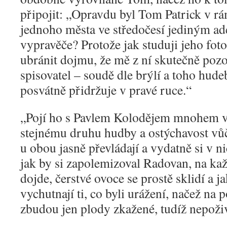
připojit: „Opravdu byl Tom Patrick v r
jednoho města ve středočesí jediným ad
vypravěče? Protože jak studuji jeho fot
ubránit dojmu, že mě z ní skutečně poz
spisovatel – soudě dle brýlí a toho hudeb
posvátně přidržuje v pravé ruce.“
„
Pojí ho s Pavlem Kolodějem mnohem ví
stejnému druhu hudby a ostýchavost vů
u obou jasně převládají a vydatně si v n
jak by si zapolemizoval Radovan, na k
dojde, čerstvé ovoce se prostě sklidí a j
vychutnají ti, co byli urážení, načež na
zbudou jen plody zkažené, tudíž nepoživ