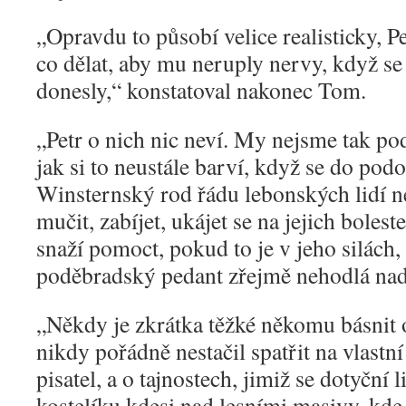
„
Opravdu to působí velice realisticky, Pet
co dělat, aby mu neruply nervy, když s
donesly,“ konstatoval nakonec Tom.
„
Petr o nich nic neví. My nejsme tak podl
jak si to neustále barví, když se do pod
Winsternský rod řádu lebonských lidí 
mučit, zabíjet, ukájet se na jejich bolest
snaží pomoct, pokud to je v jeho silách,
poděbradský pedant zřejmě nehodlá nadá
„
Někdy je zkrátka těžké někomu básnit
nikdy pořádně nestačil spatřit na vlastní
pisatel, a o tajnostech, jimiž se dotyční 
kostelíku kdesi nad lesními masivy, kde 