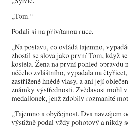
„
Sylvie.“
„
Tom.“
Podali si na přivítanou ruce.
„
Na postavu, co ovládá tajemno, vypadá
zhostil se slova jako první Tom, když se
kostela. Žena na první pohled opravdu
něčeho zvláštního, vypadala na čtyřicet
zastřižené hnědé vlasy, a ani její obleč
známky výstřednosti. Zvědavost mohl v
medailonek, jenž zdobily rozmanité mot
„
Tajemno a obyčejnost. Dva navzájem od
výstižně podal vždy pohotový a nikdy 