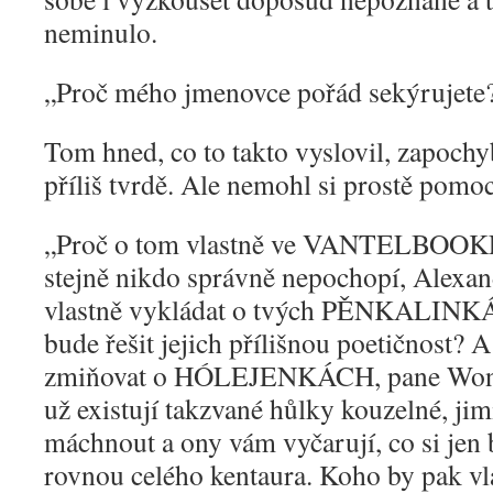
neminulo.
„
Proč mého jmenovce pořád sekýrujete
Tom hned, co to takto vyslovil, zapochyb
příliš tvrdě. Ale nemohl si prostě pomoc
„
Proč o tom vlastně ve VANTELBOOKL
stejně nikdo správně nepochopí, Alexa
vlastně vykládat o tvých PĚNKALINK
bude řešit jejich přílišnou poetičnost? 
zmiňovat o HÓLEJENKÁCH, pane Wongu
už existují takzvané hůlky kouzelné, ji
máchnout a ony vám vyčarují, co si jen 
rovnou celého kentaura. Koho by pak vla