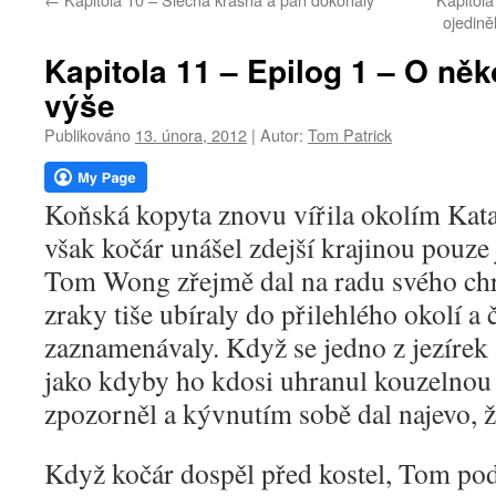
webu
ojediněl
Kapitola 11 – Epilog 1 – O něk
výše
Publikováno
13. února, 2012
|
Autor:
Tom Patrick
Koňská kopyta znovu vířila okolím Kat
však kočár unášel zdejší krajinou pouze
Tom Wong zřejmě dal na radu svého chr
zraky tiše ubíraly do přilehlého okolí a 
zaznamenávaly. Když se jedno z jezírek z
jako kdyby ho kdosi uhranul kouzelnou
zpozorněl a kývnutím sobě dal najevo, 
Když kočár dospěl před kostel, Tom po