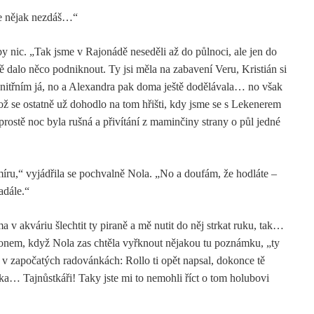
se nějak nezdáš…“
by nic. „Tak jsme v Rajonádě neseděli až do půlnoci, ale jen do
tě dalo něco podniknout. Ty jsi měla na zabavení Veru, Kristián si
vnitřním já, no a Alexandra pak doma ještě dodělávala… no však
 což se ostatně už dohodlo na tom hřišti, kdy jsme se s Lekenerem
rostě noc byla rušná a přivítání z maminčiny strany o půl jedné
míru,“ vyjádřila se pochvalně Nola. „No a doufám, že hodláte –
nadále.“
 akváriu šlechtit ty piraně a mě nutit do něj strkat ruku, tak…
honem, když Nola zas chtěla vyřknout nějakou tu poznámku, „ty
v započatých radovánkách: Rollo ti opět napsal, dokonce tě
enka… Tajnůstkáři! Taky jste mi to nemohli říct o tom holubovi