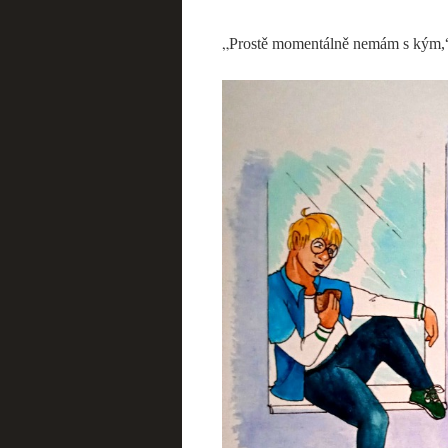
„
Prostě momentálně nemám s kým,“ p