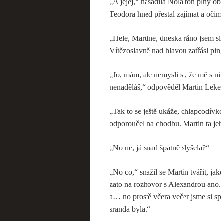
„
A jéjej,“ nasadila Nola tón plný o
Teodora hned přestal zajímat a oči
„
Hele, Martine, dneska ráno jsem si
Vítězoslavně nad hlavou zatřásl p
„
Jo, mám, ale nemysli si, že mě s n
nenaděláš,“ odpověděl Martin Leken
„
Tak to se ještě ukáže, chlapcodív
odporoučel na chodbu. Martin ta je
„
No ne, já snad špatně slyšela?“
„
No co,“ snažil se Martin tvářit, j
zato na rozhovor s Alexandrou ano.
a… no prostě včera večer jsme si sp
sranda byla.“