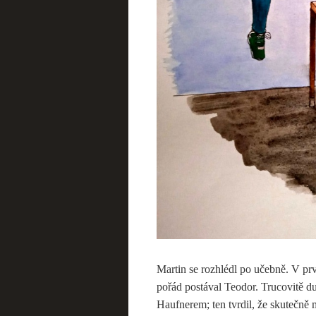
Martin se rozhlédl po učebně. V prv
pořád postával Teodor. Trucovitě du
Haufnerem; ten tvrdil, že skutečně 