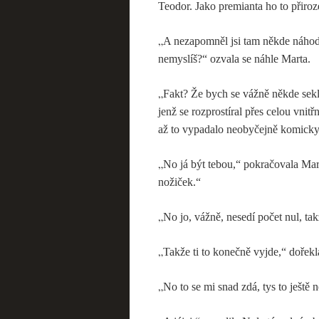
Teodor. Jako premianta ho to přiroz
„
A nezapomněl jsi tam někde náhod
nemyslíš?“ ozvala se náhle Marta.
„
Fakt? Že bych se vážně někde sekl
jenž se rozprostíral přes celou vnitřn
až to vypadalo neobyčejně komicky
„
No já být tebou,“ pokračovala Mart
nožiček.“
„
No jo, vážně, nesedí počet nul, t
„
Takže ti to konečně vyjde,“ dořek
„
No to se mi snad zdá, tys to ještě