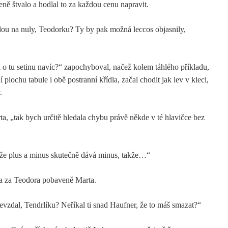
eně štvalo a hodlal to za každou cenu napravit.
ou na nuly, Teodorku? Ty by pak možná leccos objasnily,
 o tu setinu navíc?“ zapochyboval, načež kolem táhlého příkladu,
í plochu tabule i obě postranní křídla, začal chodit jak lev v kleci,
.
a, „tak bych určitě hledala chybu právě někde v té hlavičce bez
akže plus a minus skutečně dává minus, takže…“
la za Teodora pobaveně Marta.
 nevzdal, Tendrlíku? Neříkal ti snad Haufner, že to máš smazat?“