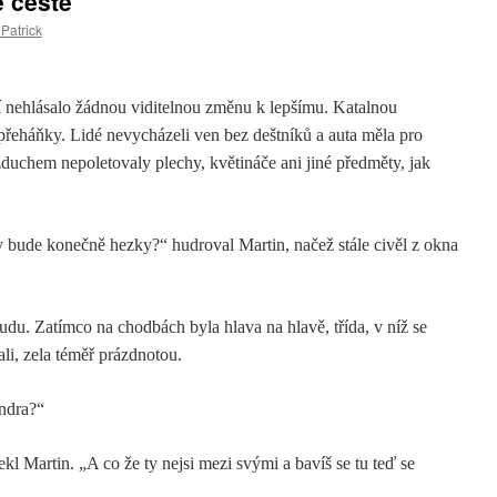
é cestě
Patrick
 nehlásalo žádnou viditelnou změnu k lepšímu. Katalnou
přeháňky. Lidé nevycházeli ven bez deštníků a auta měla pro
vzduchem nepoletovaly plechy, květináče ani jiné předměty, jak
dy bude konečně hezky?“ hudroval Martin, načež stále civěl z okna
oudu. Zatímco na chodbách byla hlava na hlavě, třída, v níž se
i, zela téměř prázdnotou.
andra?“
kl Martin. „A co že ty nejsi mezi svými a bavíš se tu teď se