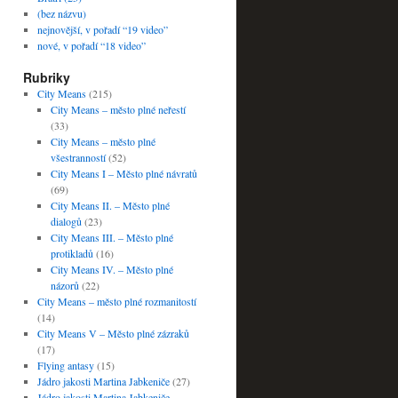
(bez názvu)
nejnovější, v pořadí “19 video”
nové, v pořadí “18 video”
Rubriky
City Means
(215)
City Means – město plné neřestí
(33)
City Means – město plné
všestranností
(52)
City Means I – Město plné návratů
(69)
City Means II. – Město plné
dialogů
(23)
City Means III. – Město plné
protikladů
(16)
City Means IV. – Město plné
názorů
(22)
City Means – město plné rozmanitostí
(14)
City Means V – Město plné zázraků
(17)
Flying antasy
(15)
Jádro jakosti Martina Jabkeniče
(27)
Jádro jakosti Martina Jabkeniče –