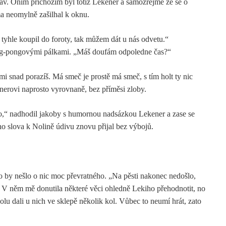
bav. Oním příchozím byl totiž Lekener a samozřejmě že se o
ma neomylně zašilhal k oknu.
 tyhle koupil do foroty, tak můžem dát u nás odvetu.“
ing-pongovými pálkami. „Máš doufám odpoledne čas?“
imi snad porazíš. Má smeč je prostě má smeč, s tím holt ty nic
erovi naprosto vyrovnaně, bez příměsi zloby.
ko,“ nadhodil jakoby s humornou nadsázkou Lekener a zase se
ho slova k Nolině údivu znovu přijal bez výbojů.
ako by nešlo o nic moc převratného. „Na pěsti nakonec nedošlo,
 V něm mě donutila některé věci ohledně Lekiho přehodnotit, no
olu dali u nich ve sklepě několik kol. Vůbec to neumí hrát, zato