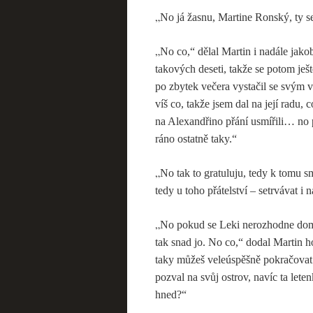
„
No já žasnu, Martine Ronský, ty 
„
No co,“ dělal Martin i nadále jako
takových deseti, takže se potom ješ
po zbytek večera vystačil se svým 
víš co, takže jsem dal na její radu,
na Alexandřino přání usmířili… no p
ráno ostatně taky.“
„
No tak to gratuluju, tedy k tomu s
tedy u toho přátelství – setrvávat i 
„
No pokud se Leki nerozhodne doma v
tak snad jo. No co,“ dodal Martin 
taky můžeš veleúspěšně pokračovat 
pozval na svůj ostrov, navíc ta let
hned?“