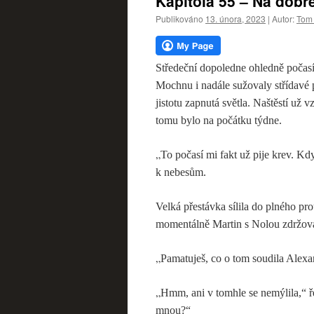
Kapitola 55 – Na dobr
webu
Publikováno
13. února, 2023
|
Autor:
Tom 
Středeční dopoledne ohledně počasí
Mochnu i nadále sužovaly střídavé 
jistotu zapnutá světla. Naštěstí už 
tomu bylo na počátku týdne.
„
To počasí mi fakt už pije krev. K
k nebesům.
Velká přestávka sílila do plného pr
momentálně Martin s Nolou zdržoval
„
Pamatuješ, co o tom soudila Alex
„
Hmm, ani v tomhle se nemýlila,“ ře
mnou?“