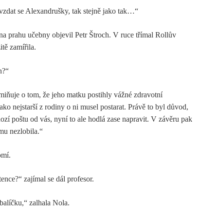
evzdat se Alexandrušky, tak stejně jako tak…“
na prahu učebny objevil Petr Štroch. V ruce třímal Rollův
tě zamířila.
n?“
miňuje o tom, že jeho matku postihly vážné zdravotní
ako nejstarší z rodiny o ni musel postarat. Právě to byl důvod,
ozí poštu od vás, nyní to ale hodlá zase napravit. V závěru pak
omu nezlobila.“
omí.
etence?“ zajímal se dál profesor.
balíčku,“ zalhala Nola.