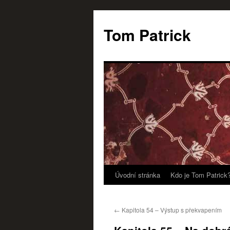
Tom Patrick
Úvodní stránka
Kdo je Tom Patrick
Přejít
k
←
Kapitola 54 – Výstup s překvapením
obsahu