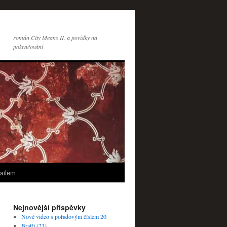
román City Means II. a povídky na
pokračování
ailem
Nejnovější příspěvky
Nové video s pořadovým číslem 20
Bratři (23)