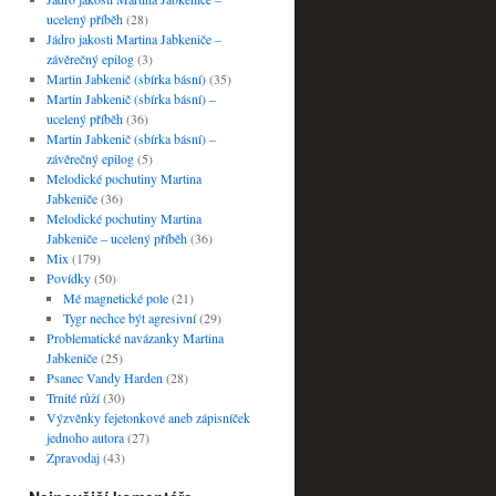
ucelený příběh
(28)
Jádro jakosti Martina Jabkeniče –
závěrečný epilog
(3)
Martin Jabkenič (sbírka básní)
(35)
Martin Jabkenič (sbírka básní) –
ucelený příběh
(36)
Martin Jabkenič (sbírka básní) –
závěrečný epilog
(5)
Melodické pochutiny Martina
Jabkeniče
(36)
Melodické pochutiny Martina
Jabkeniče – ucelený příběh
(36)
Mix
(179)
Povídky
(50)
Mé magnetické pole
(21)
Tygr nechce být agresivní
(29)
Problematické navázanky Martina
Jabkeniče
(25)
Psanec Vandy Harden
(28)
Trnité růží
(30)
Výzvěnky fejetonkové aneb zápisníček
jednoho autora
(27)
Zpravodaj
(43)