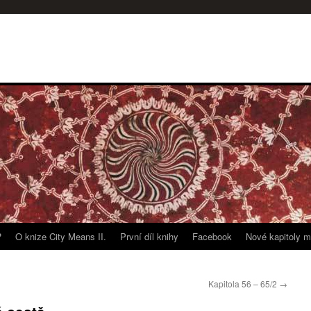
?
O knize City Means II.
První díl knihy
Facebook
Nové kapitoly m
Kapitola 56 – 65/2
→