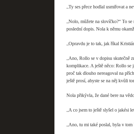
„
Ty ses přece hodlal usmiřovat a n
„
Nolo, můžete na slovíčko?“ To se 
poslední dopis. Nola k němu okamži
„
Opravdu je to tak, jak říkal Kristiá
„
Ano, Rollo se v dopisu skutečně z
komplikace. A ještě něco: Rollo se j
proč tak dlouho nereagoval na přích
ještě prosí, abyste se na něj kvůli t
Nola přikývla, že dané bere na věd
„
A co jsem to ještě slyšel o jakési l
„
Ano, tu mi také poslal, byla v tom 