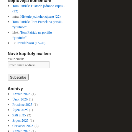
Nejnovější komentáře
Tom Patrick
:
Historie jednoho zápasu
(22)
míra
:
Historie jednoho zápasu (22)
Tom Patrick
:
Tom Patrick na portálu
“youtube”
klok
:
Tom Patrick na portálu
“youtube”
B
:
Pořadí básní (16-20)
Nové kapitoly mailem
Your email:
Archivy
Květen 2026
(1)
Únor 2026
(1)
Prosinec 2025
(1)
Říjen 2025
(1)
Září 2025
(2)
Srpen 2025
(1)
Červenec 2025
(2)
Květen 2025
(1)