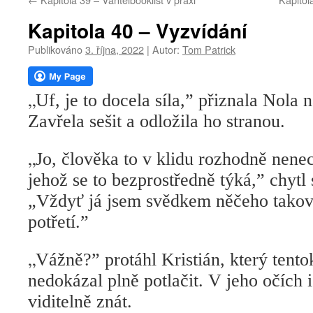
webu
Kapitola 40 – Vyzvídání
Publikováno
3. října, 2022
|
Autor:
Tom Patrick
„
Uf, je to docela síla,” přiznala Nola 
Zavřela sešit a odložila ho stranou.
„
Jo, člověka to v klidu rozhodně nenec
jehož se to bezprostředně týká,” chytl
„Vždyť já jsem svědkem něčeho takov
potřetí.”
„
Vážně?” protáhl Kristián, který tent
nedokázal plně potlačit. V jeho očích i
viditelně znát.