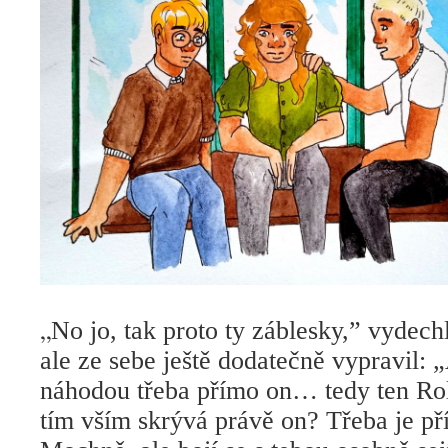
„
No jo, tak proto ty záblesky,” vydech
ale ze sebe ještě dodatečně vypravil:
náhodou třeba přímo on… tedy ten Rol
tím vším skrývá právě on? Třeba je př