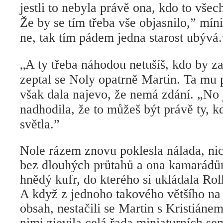
jestli to nebyla právě ona, kdo to vše
Že by se tím třeba vše objasnilo,” mín
ne, tak tím pádem jedna starost ubývá.
„
A ty třeba náhodou netušíš, kdo by z
zeptal se Noly opatrně Martin. Ta mu
však dala najevo, že nemá zdání. „No 
nadhodila, že to můžeš být právě ty, k
světla.”
Nole rázem znovu poklesla nálada, ni
bez dlouhých průtahů a ona kamarádů
hnědý kufr, do kterého si ukládala Rol
A když z jednoho takového většího na 
obsah, nestačili se Martin s Kristiánem
nimi zjevila celá řada miniaturních s