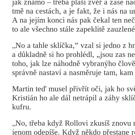
jak známo – třeba plaší zvěř a zase 
tmě na cestách, a je fakt, že i nás na u
A na jejím konci nás pak čekal ten neč
to ale všechno stále zapeklitě zauzlené
„
No a tahle sklíčka,” vzal si jedno z 
a důkladně si ho prohlédl, „jsou zas
toho, jak lze náhodně vybranýho člově
správně nastaví a nasměruje tam, kam 
ho
Martin teď musel přivřít oči, jak
svě
Kristián ho ale dál netrápil a záhy sklí
kufru.
„
No, třeba když Rollovi zkusíš znovu n
jenom odepíše. Když někdo přestane re