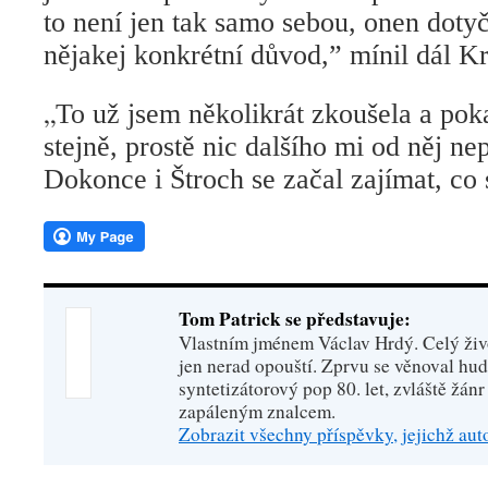
to není jen tak samo sebou, onen doty
nějakej konkrétní důvod,” mínil dál Kr
„
To už jsem několikrát zkoušela a pok
stejně, prostě nic dalšího mi od něj nep
Dokonce i Štroch se začal zajímat, co 
Tom Patrick se představuje:
Vlastním jménem Václav Hrdý. Celý živo
jen nerad opouští. Zprvu se věnoval hu
syntetizátorový pop 80. let, zvláště žánr
zapáleným znalcem.
Zobrazit všechny příspěvky, jejichž au