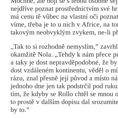
Mochně, ale bojí se s tebou osobně sejí
nejdříve poznat prostřednictvím své hry,
má cenu tě vůbec na vlastní oči pozna
víme, třeba je to u nich v Africe, na to
takovým neobvyklým zvykem, ne-li pří
„
Tak to si rozhodně nemyslím,” zavrh
okamžitě Nola. „Tehdy k nám přece pr
a taky je dost nepravděpodobné, že by 
dost vzdáleném kontinentu, věděl o mís
rázu, znal přesně její původ a místo n
jednoho dne jen tak podstrčil pod ruku.
tím, že kdyby se Rollo chtěl se mnou
to pro
stě v dalším dopisu dal srozumit
by to.”