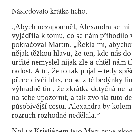
Následovalo krátké ticho.
„
Abych nezapomněl, Alexandra se mi
vyjádřila k tomu, co se nám přihodilo 
pokračoval Martin. „Řekla mi, abychom
nějak těžkou hlavu, že ten, kdo nás do
určitě nemyslel nijak zle a chtěl nám 
radost. A to, že to tak pojal – tedy spí
přece dívčí hlas, co se z té bedýnky li
výhradně tím, že zkrátka dotyčná nenaš
na sebe upozornit, a tak zvolila tuto de
by
působivější cestu. Alexandra
kolem 
rozruch rozhodně nedělala.”
Nolu s Kristiánem tato Martinova slova