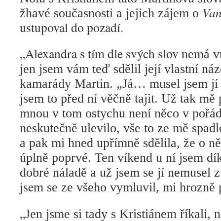
Van
žhavé současnosti a jejich zájem o
ustupoval do pozadí.
„Alexandra s tím dle svých slov
nemá v
jen jsem vám teď sdělil její vlastní ná
kamarády Martin. „Já… musel jsem jí 
jsem to před ní věčně tajit. Už tak mě 
mnou v tom ostychu není něco v pořád
neskutečně ulevilo, vše to ze mě spad
a pak mi hned upřímně sdělila, že o n
úplně poprvé. Ten víkend u ní jsem dík
dobré náladě a už jsem se jí nemusel z
jse
m se ze všeho vymluvil, mi hrozně
„
Jen jsme si tady s Kristiánem říkali, n