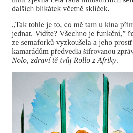
dalších blikátek včetně sklíček.
„
Tak tohle je to, co mě tam u kina př
jednat. Vidíte? Všechno je funkční,” ř
ze semaforků vyzkoušela a jeho prost
dla šifrovanou zpráv
kamarádům předve
.
Nolo, zdraví tě tvůj Rollo z Afriky