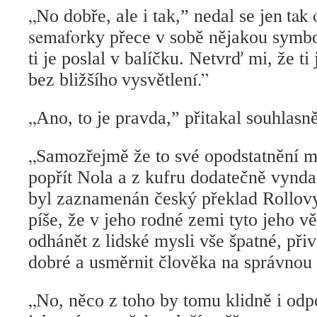
„
tak 
No dobře, ale i tak,” nedal se jen
semafo
rky přece v sobě nějakou symbo
ti je poslal v balíčku. Netvrď mi, že ti
í.”
bez bližšího
vysvětlen
„
Ano, to je pravda,” přitakal souhlasně
„
Samozřejmě že to své opodstatnění 
popřít Nola a z kufru dodatečně vynda
byl zaznamenán český překlad Rollovy
píše, že v jeho rodné zemi tyto jeho vě
odhánět z lidské mysli vše špatné, přiv
dobré a usměrnit člověka na správnou 
„
No, něco z toho by tomu klidně i odpo