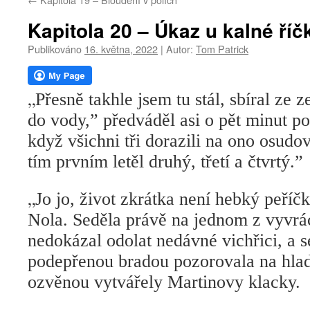
webu
Kapitola 20 – Úkaz u kalné říč
Publikováno
16. května, 2022
|
Autor:
Tom Patrick
„
Přesně takhle jsem tu stál, sbíral ze 
do vody,” předváděl asi o pět minut p
když všichni tři dorazili na ono osudo
tím prvním letěl druhý, třetí a čtvrtý.”
„
Jo jo, život zkrátka není hebký peříčk
Nola. Seděla právě na jednom z vyvrá
nedokázal odolat nedávné vichřici, a s
podepřenou bradou pozorovala na hladi
ozvěnou vytvářely Martinovy klacky.