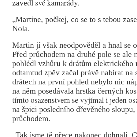
dl své kamarády.
zave
„
Martine, počkej, co se to s tebou zas
Nola.
Martin jí však neodpověděl a hnal se 
Před průchodem na druhé pole se ale n
pohlédl vzhůru k drátům elektrického 
odtamtud zpěv začal právě nabírat na s
drátech na první pohled nebylo nic ná
na něm posedávala hrstka černých kosá
tímto osazenstvem se vyjímal i jeden o
na špici posledního dřevěného sloupu,
průchodem.
„
Tak jsme tě přece nakonec dohnali. C