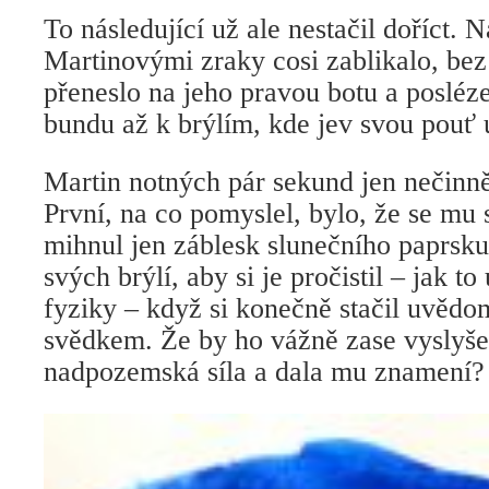
To následující už ale nestačil doříct. 
Martinovými zraky cosi zablikalo, bez 
přeneslo na jeho pravou botu a posléze
bundu až k brýlím, kde jev svou pouť 
Martin notných pár sekund jen nečinně
První, na co pomyslel, bylo, že se mu
mihnul jen záblesk slunečního paprsk
svých brýlí, aby si je pročistil – jak to
fyziky – když si konečně stačil uvědo
svědkem. Že by ho vážně zase vyslyše
nadpozemská síla a dala mu znamení?