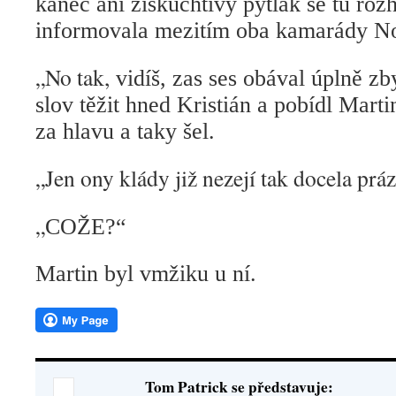
kanec ani ziskuchtivý pytlák se tu ro
informovala mezitím oba kamarády No
„No tak,
vidíš, zas ses obával úplně zby
slov těžit hned Kristián a pobídl Martin
za hlavu a taky šel.
„Jen ony klády již nezejí tak docela p
„
COŽE?“
Martin byl vmžiku u ní.
Tom Patrick se představuje: