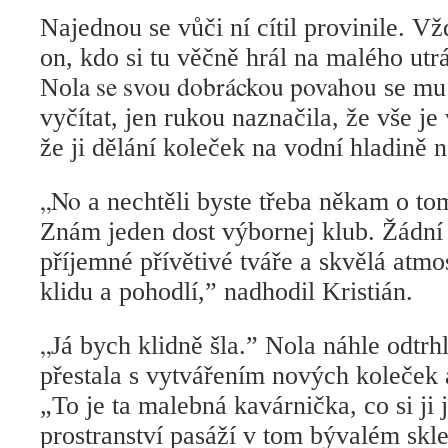
Najednou se vůči ní cítil provinile. Vžd
on, kdo si tu věčně hrál na malého ut
a se svou dobráckou povahou
Nol
se mu 
vyčítat, jen rukou naznačila, že vše je
že ji dělání koleček na vodní hladině 
„No
a nechtěli byste třeba někam o to
Znám jeden dost výbornej klub. Žádní z
příjemné přívětivé tváře a skvělá atm
klidu a pohodlí,” nadhodil Kristián.
„
Já bych klidně šla.” Nola náhle odtrhl
přestala s vytvářením nových koleček 
„To je ta malebná kavárnička, co si ji je
prostranství pasáží v tom bývalém skl