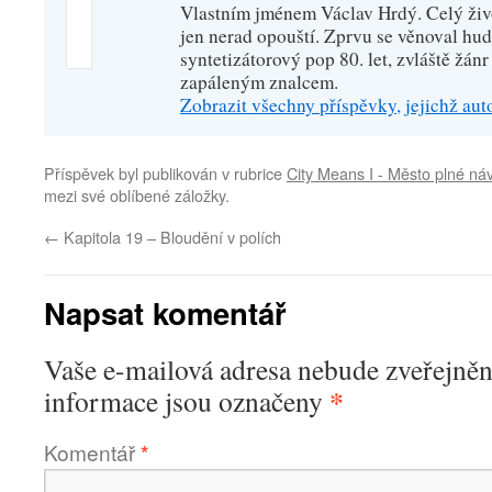
Vlastním jménem Václav Hrdý. Celý živo
jen nerad opouští. Zprvu se věnoval hu
syntetizátorový pop 80. let, zvláště žánr
zapáleným znalcem.
Zobrazit všechny příspěvky, jejichž au
Příspěvek byl publikován v rubrice
City Means I - Město plné ná
mezi své oblíbené záložky.
←
Kapitola 19 – Bloudění v polích
Napsat komentář
Vaše e-mailová adresa nebude zveřejněn
*
informace jsou označeny
Komentář
*