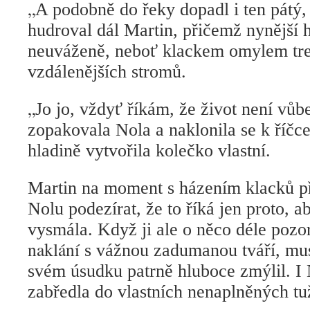
„
A podobně do řeky dopadl i ten pátý, 
hudroval dál Martin, přičemž nynější 
neuváženě, neboť klackem omylem tref
vzdálenějších stromů.
„
Jo jo, vždyť říkám, že život není vů
zopakovala Nola a naklonila se k říčce,
hladině vytvořila kolečko vlastní.
Martin na moment s házením klacků př
Nolu podezírat, že to říká jen proto, 
vysmála. Když ji ale o něco déle pozo
naklání
s vážnou zadumanou tváří, mus
svém úsudku patrně hluboce zmýlil. I
zabředla do vlastních nenaplněných tu