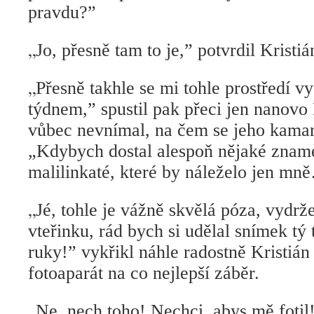
pravdu?”
„
Jo, přesně tam to je,” potvrdil Kristiá
„
Přesně takhle se mi tohle prostředí v
týdnem,” spustil pak přeci jen nanovo 
vůbec nevnímal, na čem se jeho kamar
„Kdybych dostal alespoň nějaké zname
malilinkaté, které by náleželo jen mn
„
Jé, tohle je vážně skvělá póza, vydrž
vteřinku, rád bych si udělal snímek tý
ruky!” vykřikl náhle radostně Kristián 
fotoaparát na co nejlepší záběr.
„
Ne, nech toho! Nechci, abys mě fotil!