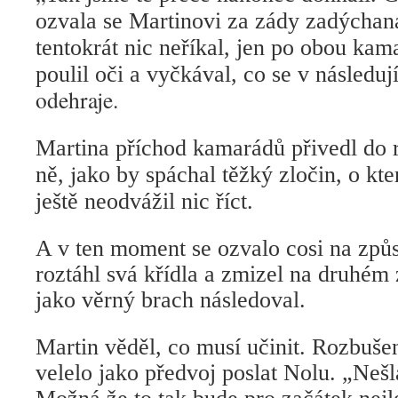
ozvala se Martinovi za zády zadýchaná
tentokrát nic neříkal, jen po obou kam
poulil oči a vyčkával, co se v následu
odehraje.
Martina příchod kamarádů přivedl do 
j
ně,
ako by spáchal těžký zločin, o kt
ještě neodvážil nic říct.
A v ten moment se ozvalo cosi na způs
roztáhl svá křídla a zmizel na druhém 
jako věrný brach následoval.
Martin věděl, co musí učinit. Rozbuše
velelo jako předvoj poslat Nolu. „Nešl