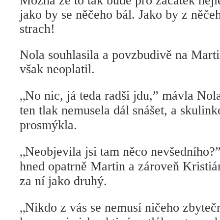
Možná že to tak bude pro začátek nejle
jako by se něčeho bál. Jako by z něčeh
strach!
Nola souhlasila a povzbudivě na Martin
však neoplatil.
„
No nic, já teda radši jdu,” mávla No
ten tlak nemusela dál snášet, a skulin
prosmýkla.
„
Neobjevila jsi tam něco nevšedního?
hned opatrně Martin a zároveň Kristiá
za ní jako druhý.
„
Nikdo z vás se nemusí ničeho zbyteč