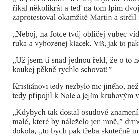
říkal několikrát a teď na tom lpím dv
zaprotestoval okamžitě Martin a strčil 
„
Neboj, na fotce tvůj obličej vůbec vid
vyhozenej klacek. Víš, jak to pa
ruka a
„
Už jsem ti snad jednou řekl, že o to n
ch
koukej pěkně rychle s
ovat!”
Kristiánovi tedy nezbylo nic jiného,
než
p
k Nole a jejím kruhovým v
tedy
řipojil
„
Kdybych tak dostal osudové znamení,
malé, které by náleželo jen mně,” drmo
dokola, „to bych pak třeba skutečně