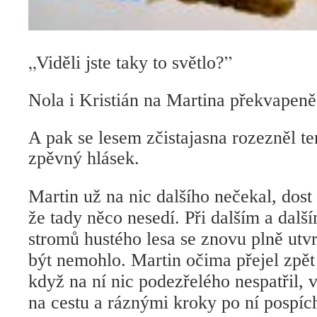
„
”
Viděli jste taky to světlo?
Nola i Kristián na Martina překvapeně
A pak se lesem zčistajasna rozezněl t
zpěvný hlásek.
Martin už na nic dalšího nečekal, dos
že tady něco nesedí. Při dalším a dal
stromů hustého lesa se znovu plně utvr
být nemohlo. Martin očima přejel zpět
když na ní nic podezřelého nespatřil, 
na cestu a ráznými kroky po ní pospíc