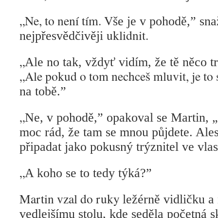
„Ne, to není tím. V
še je v pohodě,” snaž
uklidnit.
nejpřesvědčivěji
„
Ale no tak, vždyť vidím, že tě něco t
„Ale pokud o tom nechceš mluvit, je to
na tobě.”
„
Ne, v pohodě,” opakoval se Martin, „
moc rád, že tam se mnou půjdete. Ale
připadat jako pokusný trýznitel ve vlas
„
A koho se to tedy týká?”
Martin vzal do ruky
ležérně vidličku a 
vedlejšímu stolu, kde seděla početná 