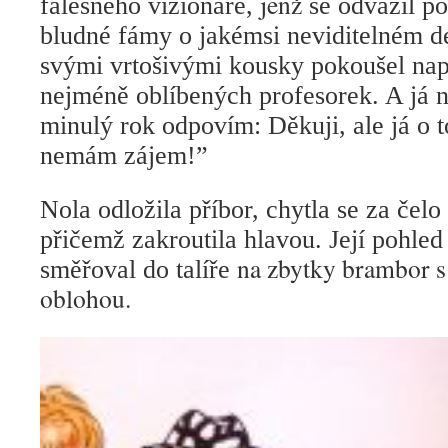
jenž
falešného vizionáře,
se odvážil po
bludné fámy o jakémsi neviditelném d
svými vrtošivými kousky pokoušel nap
nejméně oblíbených profesorek. A já na
minulý rok odpovím: Děkuji, ale já o 
nemám zájem!”
Nola odložila příbor, chytla se za čelo 
přičemž zakroutila hlavou. Její pohle
na zbytky brambor s
směřoval do talíře
oblohou.