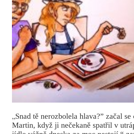
„
Snad tě nerozbolela hlava?” začal se 
Martin, když ji nečekaně spatřil v utr