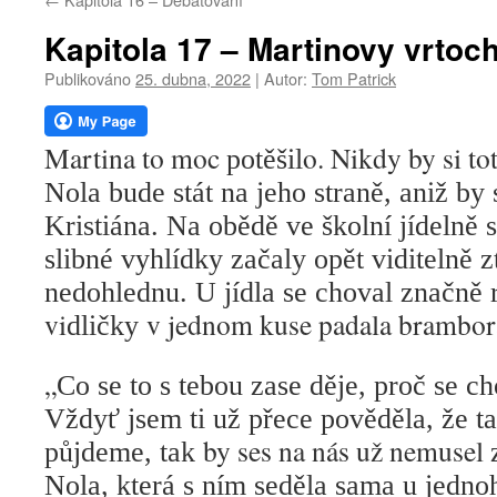
webu
Kapitola 17 – Martinovy vrtoc
Publikováno
25. dubna, 2022
|
Autor:
Tom Patrick
Martina to moc
o. Nikdy by si to
potěšil
Nola bude stát na jeho straně, aniž by
Kristiána. Na obědě ve školní jídelně
slibné vyhlídky začaly opět viditelně z
nedohlednu. U jídla se choval značně 
vi
v jednom kuse padala brambor
dličky
„
Co se to s tebou zase děje, proč se c
Vždyť jsem ti už přece pověděla, že t
by ses na nás už nemusel
půjdeme, tak
Nola, která s ním seděla sama u jednoh