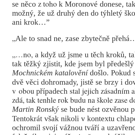
z toho
se něco
k Moronové donese, tak 
možný, že už druhý den do týhletý šk
ani krok…”
„
Ale to snad ne, zase zbytečně přehá
„…no,
a když už jsme u těch kroků, ta
tak těžký zjistit, kde jsem byl předešl
Mochnickém katalovění
došlo. Pokud s
dvě věci dohromady, jistě se brzy i dov
v obou
stal jejich zásadním a
případech
zdá, tak tenhle rok budu na škole zase d
Martin Ronský
se bude nést ozvěnou p
Tentokrát však nikoli v kontextu chlap
ochromil svojí vážnou tváří a uzavřeno