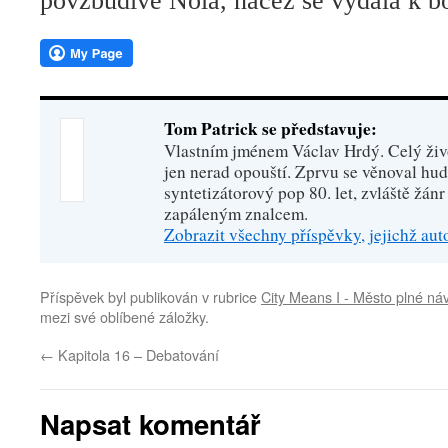
povzbudivě Nola, načež se vydala k bo
Tom Patrick se představuje:
Vlastním jménem Václav Hrdý. Celý živo
jen nerad opouští. Zprvu se věnoval hu
syntetizátorový pop 80. let, zvláště žánr
zapáleným znalcem.
Zobrazit všechny příspěvky, jejichž au
Příspěvek byl publikován v rubrice
City Means I - Město plné ná
mezi své oblíbené záložky.
←
Kapitola 16 – Debatování
Napsat komentář