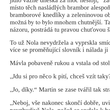
jídlo vážně dneska za moc nestojí,“ 
místo těch nasládlých brambor alespoň
bramborové knedlíky a zeleninovou o
možná by to bylo mnohem
chutnější. T
názoru, postrádá tu pravou chuťovou 
To už Nola nevydržela a vyprskla smíc
více se proměňující slovník i nálada ji
Mávla pobaveně rukou a vstala od stol
„
Jdu si pro něco k pití, chceš vzít taky
„
Jo, díky.“ Martin se zase tvářil tak st
„
Neboj, vše nakonec skončí dobře, uvi