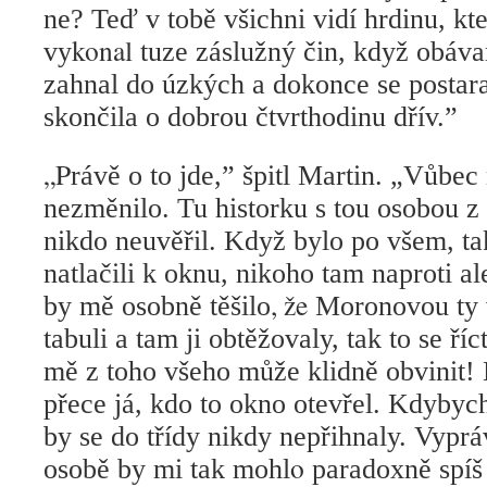
ne? Teď v tobě všichni vidí hrdinu, kt
konal
vy
tuze záslužný čin, když obáv
zahnal do úzkých a dokonce se postara
skončila o dobrou čtvrthodinu dřív.”
„P
rávě o to jde,” špitl Martin. „Vůbec
nezměnilo. Tu historku s tou osobou z
nikdo neuvěřil. Když bylo po všem, tak
natlačili k oknu, nikoho tam naproti ale
, že
by mě osobně těšilo
Moronovou ty 
tabuli a tam ji obtěžovaly, tak to se ř
mě z toho všeho může klidně obvinit!
přece já, kdo to okno otevřel. Kdybych
by se do třídy nikdy nepřihnaly. Vyprá
o
osobě by mi tak mohl
paradoxně spíš 