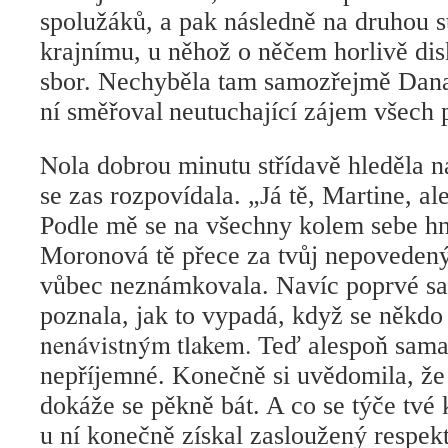
spolužáků, a pak následně na druhou s
krajnímu, u něhož o něčem horlivě dis
sbor. Nechyběla tam samozřejmě Dan
ní směřoval
neutuchající zájem všech
N
ola dobrou minutu střídavě hleděla n
se zas rozpovídala. „Já tě, Martine, a
Podle mě se na všechny kolem sebe hn
Moronová tě přece za tvůj nepovedený
vůbec neznámkovala. Navíc poprvé sam
poznala, jak to vypadá, když se někdo
nenávistným tlakem.
Teď alespoň sama v
nepříjemné. Konečně si uvědomila, že i
dokáže se pěkně bát. A co se týče tvé 
u ní konečně získal zasloužený respek