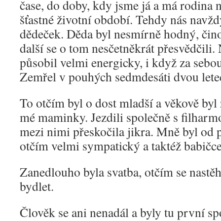
čase, do doby, kdy jsme já a má rodina 
šťastné životní období. Tehdy nás navžd
dědeček. Děda byl nesmírně hodný, čino
další se o tom nesčetněkrát přesvědčili.
působil velmi energicky, i když za sebo
Zemřel v pouhých sedmdesáti dvou lete
To otčím byl o dost mladší a věkově byl 
mé maminky. Jezdili společně s filharm
mezi nimi přeskočila jikra. Mně byl od
otčím velmi sympatický a taktéž babičc
Zanedlouho byla svatba, otčím se nastěh
bydlet.
Člověk se ani nenadál a byly tu první s