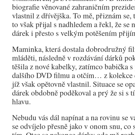
biografie věnované zahraničním preziden
vlastnil z dřívějška. To mě, přiznám se,
to však přijal s nadhledem a řekl, že se 
dárek i přesto s velkým potěšením přijí
Maminka, která dostala dobrodružný f
mláděti, následně v rozdávání dárků pok
těšila z nové kabelky, zatímco babička s
dalšího DVD filmu a otčím… z kolekce d
jíž však opětovně vlastnil. Situace se o
dárek obdobně poděkoval a prý že si s 
hlavu.
Nebudu vás dál napínat a na rovinu se 
se odvíjelo přesně jako v onom snu, co 
tím. Otec se nakonec dárky ode mě roz