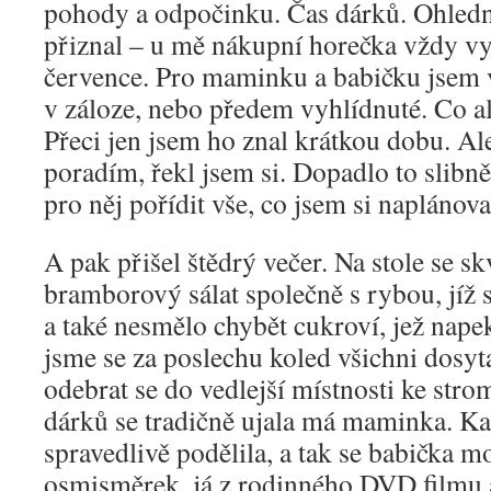
pohody a odpočinku. Čas dárků. Ohledn
přiznal – u mě nákupní horečka vždy v
července. Pro maminku a babičku jsem 
v záloze, nebo předem vyhlídnuté. Co al
Přeci jen jsem ho znal krátkou dobu. Ale
poradím, řekl jsem si. Dopadlo to slibně
pro něj pořídit vše, co jsem si naplánova
A pak přišel štědrý večer. Na stole se 
bramborový sálat společně s rybou, jíž s
a také nesmělo chybět cukroví, jež napek
jsme se za poslechu koled všichni dosyta 
odebrat se do vedlejší místnosti ke str
dárků se tradičně ujala má maminka. Ka
spravedlivě podělila, a tak se babička mo
osmisměrek, já z rodinného DVD filmu 