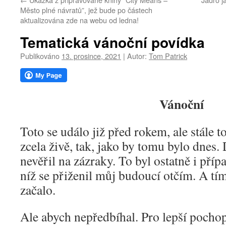
webu
Město plné návratů”, jež bude po částech
aktualizována zde na webu od ledna!
Tematická vánoční povídka
Publikováno
13. prosince, 2021
|
Autor:
Tom Patrick
Vánoční
Toto se událo již před rokem, ale stále 
zcela živě, tak, jako by tomu bylo dnes.
nevěřil na zázraky. To byl ostatně i příp
níž se přiženil můj budoucí otčím. A tí
začalo.
Ale abych nepředbíhal. Pro lepší pochop