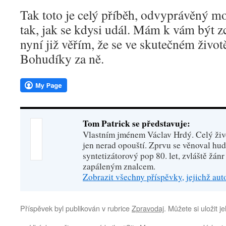
Tak toto je celý příběh, odvyprávěný mo
tak, jak se kdysi udál. Mám k vám být 
nyní již věřím, že se ve skutečném živo
Bohudíky za ně.
Tom Patrick se představuje:
Vlastním jménem Václav Hrdý. Celý živo
jen nerad opouští. Zprvu se věnoval hu
syntetizátorový pop 80. let, zvláště žánr
zapáleným znalcem.
Zobrazit všechny příspěvky, jejichž au
Příspěvek byl publikován v rubrice
Zpravodaj
. Můžete si uložit j