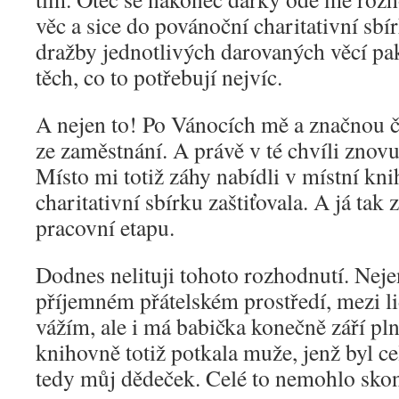
věc a sice do povánoční charitativní sbí
dražby jednotlivých darovaných věcí pa
těch, co to potřebují nejvíc.
A nejen to! Po Vánocích mě a značnou čá
ze zaměstnání. A právě v té chvíli znov
Místo mi totiž záhy nabídli v místní kn
charitativní sbírku zaštiťovala. A já tak
pracovní etapu.
Dodnes nelituji tohoto rozhodnutí. Neje
příjemném přátelském prostředí, mezi li
vážím, ale i má babička konečně září pln
knihovně totiž potkala muže, jenž byl ce
tedy můj dědeček. Celé to nemohlo skon