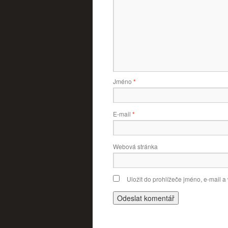
Jméno
*
E-mail
*
Webová stránka
Uložit do prohlížeče jméno, e-mail 