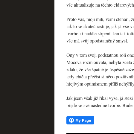
vše aktualizuje na těchto eldarových
Proto vás, moji milí, věrní čtenáři, 
jak to ve skutečnosti je, jak já vše
tvorbou i nadále strpení. Jen tak to
vše má svůj opodstatněný smysl.
Ony v tom svoji podstatnou roli one
Mocová rozmlouvala, nebyla zcela zd
zdálo, že vše špatné je úspěšně zaže
tedy chtěla přečíst si něco pozitivní
hřejivým optimismem příliš nehýřily
Jak jsem však již říkal výše, já st
přijde ve své následné tvorbě. Bude 