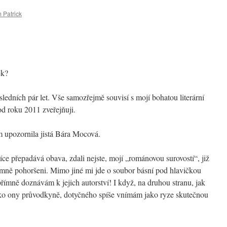
 Patrick
ěk?
ledních pár let. Vše samozřejmě souvisí s mojí bohatou literární
od roku 2011 zveřejňuji.
 upozornila jistá Bára Mocová.
ce přepadává obava, zdali nejste, mojí „románovou surovostí“, již
mně pohoršeni. Mimo jiné mi jde o soubor básní pod hlavičkou
římně doznávám k jejich autorství! I když, na druhou stranu, jak
ako ony průvodkyně, dotyčného spíše vnímám jako ryze skutečnou