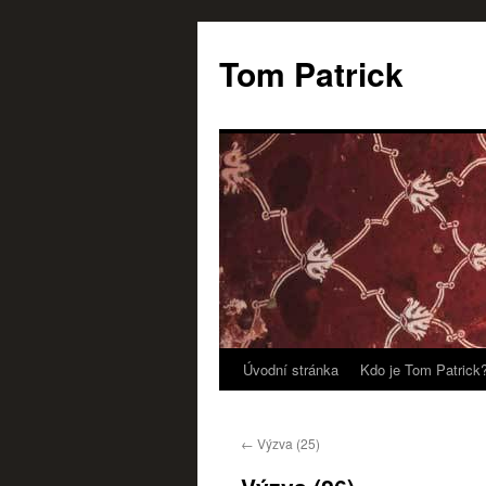
Tom Patrick
Úvodní stránka
Kdo je Tom Patrick
Přejít
k
←
Výzva (25)
obsahu