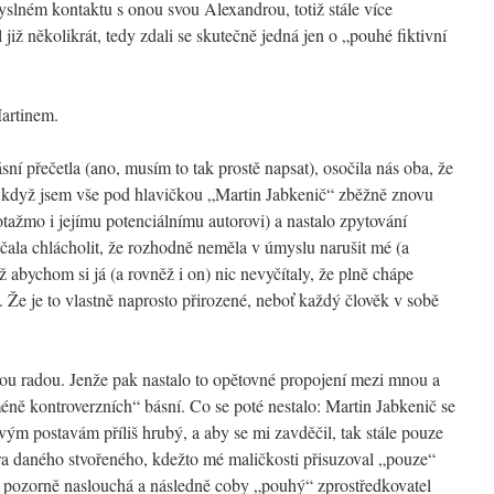
lném kontaktu s onou svou Alexandrou, totiž stále více
již několikrát, tedy zdali se skutečně jedná jen o „pouhé fiktivní
Martinem.
ní přečetla (ano, musím to tak prostě napsat), osočila nás oba, že
u, když jsem vše pod hlavičkou „Martin Jabkenič“ zběžně znovu
potažmo i jejímu potenciálnímu autorovi) a nastalo zpytování
ala chlácholit, že rozhodně neměla v úmyslu narušit mé (a
ž abychom si já (a rovněž i on) nic nevyčítaly, že plně chápe
. Že je to vlastně naprosto přirozené, neboť každý člověk v sobě
drou radou. Jenže pak nastalo to opětovné propojení mezi mnou a
ně kontroverzních“ básní. Co se poté nestalo: Martin Jabkenič se
svým postavám příliš hrubý, a aby se mi zavděčil, tak stále pouze
ora daného stvořeného, kdežto mé maličkosti přisuzoval „pouze“
u pozorně naslouchá a následně coby „pouhý“ zprostředkovatel