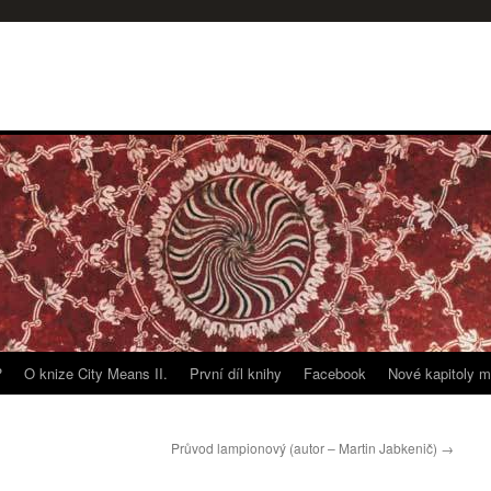
?
O knize City Means II.
První díl knihy
Facebook
Nové kapitoly m
Průvod lampionový (autor – Martin Jabkenič)
→