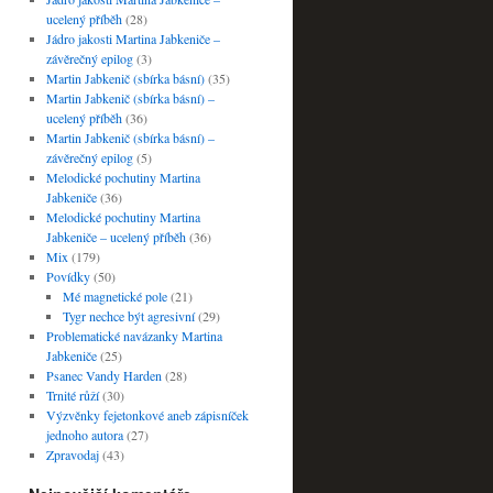
ucelený příběh
(28)
Jádro jakosti Martina Jabkeniče –
závěrečný epilog
(3)
Martin Jabkenič (sbírka básní)
(35)
Martin Jabkenič (sbírka básní) –
ucelený příběh
(36)
Martin Jabkenič (sbírka básní) –
závěrečný epilog
(5)
Melodické pochutiny Martina
Jabkeniče
(36)
Melodické pochutiny Martina
Jabkeniče – ucelený příběh
(36)
Mix
(179)
Povídky
(50)
Mé magnetické pole
(21)
Tygr nechce být agresivní
(29)
Problematické navázanky Martina
Jabkeniče
(25)
Psanec Vandy Harden
(28)
Trnité růží
(30)
Výzvěnky fejetonkové aneb zápisníček
jednoho autora
(27)
Zpravodaj
(43)