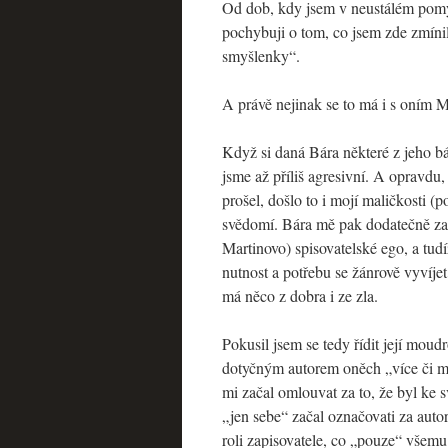
Od dob, kdy jsem v neustálém pomys
pochybuji o tom, co jsem zde zmínil 
smyšlenky“.
A právě nejinak se to má i s oním 
Když si daná Bára některé z jeho bás
jsme až příliš agresivní. A opravd
prošel, došlo to i mojí maličkosti (
svědomí. Bára mě pak dodatečně zač
Martinovo) spisovatelské ego, a tudí
nutnost a potřebu se žánrově vyvíjet
má něco z dobra i ze zla.
Pokusil jsem se tedy řídit její mou
dotyčným autorem oněch „více či mé
mi začal omlouvat za to, že byl ke 
„jen sebe“ začal označovati za aut
roli zapisovatele, co „pouze“ všem