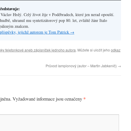
ředstavuje:
áclav Hrdý. Celý život žije v Poděbradech, které jen nerad opouští.
hudbě, uhranul mu syntetizátorový pop 80. let, zvláště žánr Italo
apáleným znalcem.
příspěvky, jejichž autorem je Tom Patrick
→
ky fejetonkové aneb zápisníček jednoho autora
. Můžete si uložit jeho
odkaz
Průvod lampionový (autor – Martin Jabkenič)
→
*
jněna.
Vyžadované informace jsou označeny