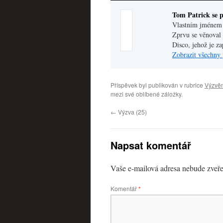
Tom Patrick se p
Vlastním jménem V
Zprvu se věnoval 
Disco, jehož je z
Zobrazit všechny 
Příspěvek byl publikován v rubrice
Výzvěn
mezi své oblíbené záložky.
←
Výzva (25)
Napsat komentář
Vaše e-mailová adresa nebude zveře
Komentář
*