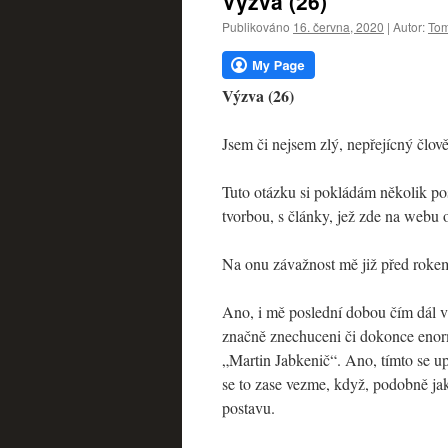
Výzva (26)
webu
Publikováno
16. června, 2020
|
Autor:
Tom
Výzva (26)
Jsem či nejsem zlý, nepřejícný člov
Tuto otázku si pokládám několik pos
tvorbou, s články, jež zde na webu 
Na onu závažnost mě již před rokem
Ano, i mě poslední dobou čím dál ví
značně znechuceni či dokonce enor
„Martin Jabkenič“. Ano, tímto se up
se to zase vezme, když, podobně j
postavu.