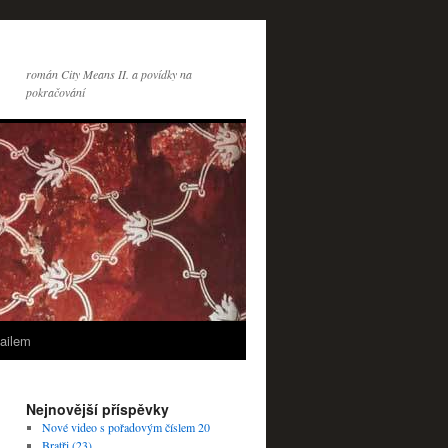
román City Means II. a povídky na
pokračování
ailem
Nejnovější příspěvky
Nové video s pořadovým číslem 20
Bratři (23)