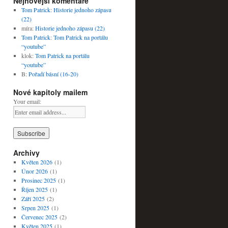
Nejnovější komentáře
Tom Patrick
:
Historie jednoho zápasu
(22)
míra
:
Historie jednoho zápasu (22)
Tom Patrick
:
Tom Patrick na portálu
“youtube”
klok
:
Tom Patrick na portálu
“youtube”
B
:
Pořadí básní (16-20)
Nové kapitoly mailem
Your email:
Archivy
Květen 2026
(1)
Únor 2026
(1)
Prosinec 2025
(1)
Říjen 2025
(1)
Září 2025
(2)
Srpen 2025
(1)
Červenec 2025
(2)
Květen 2025
(1)