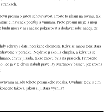
 stránkách.
znovu prosím o jistou schovívavost. Prostě to říkám na rovinu, tak
 vnitřně či navenek pociťuji a vnímám. Proto prosím mějte s mojí
tiž budu moci v ní i nadále pokračovat a dodávat sobě naději, že
hdy sehrály i další nečekané okolnosti. Když se mnou totiž Bára
ravotně v pořádku. Nejdříve ji skolila chřipka, a když už se
hnáno, chytly ji záda, takže znovu byla na prášcích. Přirozeně
ho, leč já v té chvíli nabídl právě „ty Martinovy básně“, jež zrovna
.
ěží ovlivním náladu tohoto polanského rodáka. Uvidíme tedy, s čím
konečně taková, jakou si ji Bára vysnila?