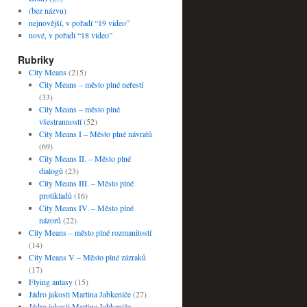
(bez názvu)
nejnovější, v pořadí “19 video”
nové, v pořadí “18 video”
Rubriky
City Means
(215)
City Means – město plné neřestí
(33)
City Means – město plné
všestranností
(52)
City Means I – Město plné návratů
(69)
City Means II. – Město plné
dialogů
(23)
City Means III. – Město plné
protikladů
(16)
City Means IV. – Město plné
názorů
(22)
City Means – město plné rozmanitostí
(14)
City Means V – Město plné zázraků
(17)
Flying antasy
(15)
Jádro jakosti Martina Jabkeniče
(27)
Jádro jakosti Martina Jabkeniče –