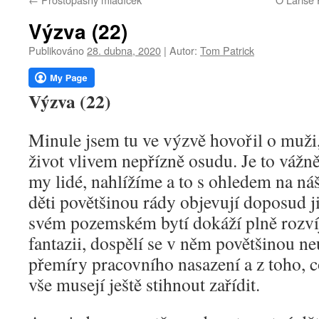
webu
Výzva (22)
Publikováno
28. dubna, 2020
|
Autor:
Tom Patrick
Výzva (22)
Minule jsem tu ve výzvě hovořil o muži,
život vlivem nepřízně osudu. Je to vážně
my lidé, nahlížíme a to s ohledem na ná
děti povětšinou rády objevují doposud ji
svém pozemském bytí dokáží plně rozvíj
fantazii, dospělí se v něm povětšinou ne
přemíry pracovního nasazení a z toho, co
vše musejí ještě stihnout zařídit.