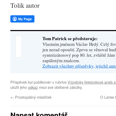
Tolik autor
Tom Patrick se představuje:
Vlastním jménem Václav Hrdý. Celý živo
jen nerad opouští. Zprvu se věnoval hu
syntetizátorový pop 80. let, zvláště žánr
zapáleným znalcem.
Zobrazit všechny příspěvky, jejichž au
Příspěvek byl publikován v rubrice
Výzvěnky fejetonkové aneb z
uložit jeho
odkaz
mezi své oblíbené záložky.
←
Prostopášný mladíček
O Larise 
Napsat komentář