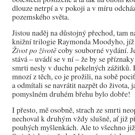
dlouze netrpí a v pokoji a v míru odcház
pozemského světa.
Jistou naděj na důstojný přechod, tam n
knižní trilogie Raymonda Moodyho, jíž
Život po životě
coby souborné vydání. Je
stává – uvádí se v ní – že by se příznaky
smrti nesly v duchu pekelných zážitků.
mnozí z těch, co je prožili, na sobě poci
a odmítali se navrátit nazpět do života,
pomyslném druhém břehu bylo dobře!
I přesto, mě osobně, strach ze smrti neo
nechoval k druhým vždy slušně, ať již p
pouhých myšlenkách. Ale to všechno již