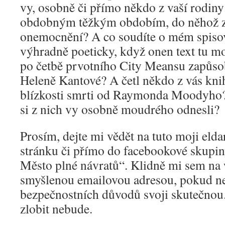
vy, osobně či přímo někdo z vaší rodiny 
obdobným těžkým obdobím, do něhož z
onemocnění? A co soudíte o mém spiso
výhradně poeticky, když onen text tu m
po četbě prvotního City Meansu zapůsob
Heleně Kantové? A četl někdo z vás knih
blízkosti smrti od Raymonda Moodyho? 
si z nich vy osobně moudrého odnesli?
Prosím, dejte mi vědět na tuto moji el
stránku či přímo do facebookové skupi
Město plné návratů“. Klidně mi sem na 
smyšlenou emailovou adresou, pokud ne
bezpečnostních důvodů svoji skutečnou.
zlobit nebude.