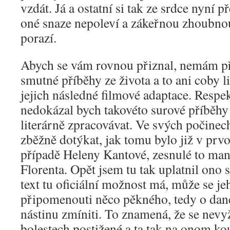
vzdát. Já a ostatní si tak ze srdce nyní p
oné snaze nepoleví a zákeřnou zhoubno
porazí.
Abych se vám rovnou přiznal, nemám př
smutné příběhy ze života a to ani coby l
jejich následné filmové adaptace. Respek
nedokázal bych takovéto surové příběhy
literárně zpracovávat. Ve svých počinech
zběžně dotýkat, jak tomu bylo již v pr
případě Heleny Kantové, zesnulé to ma
Florenta. Opět jsem tu tak uplatnil ono 
text tu oficiální možnost má, může se j
připomenouti něco pěkného, tedy o dan
nástinu zmíniti. To znamená, že se nev
bolestech postižené a ta tak na onom k