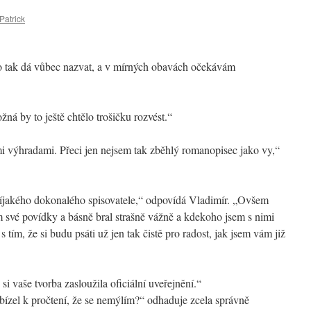
Patrick
to tak dá vůbec nazvat, a v mírných obavách očekávám
žná by to ještě chtělo trošičku rozvést.“
ými výhradami. Přeci jen nejsem tak zběhlý romanopisec jako vy,“
víjakého dokonalého spisovatele,“ odpovídá Vladimír. „Ovšem
m své povídky a básně bral strašně vážně a kdekoho jsem s nimi
 s tím, že si budu psáti už jen tak čistě pro radost, jak jsem vám již
si vaše tvorba zasloužila oficiální uveřejnění.“
nabízel k pročtení, že se nemýlím?“ odhaduje zcela správně