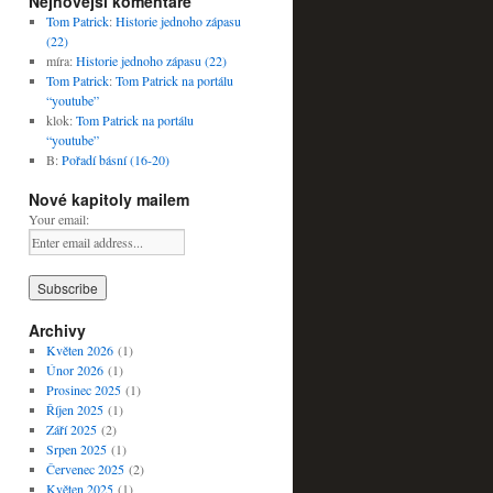
Nejnovější komentáře
Tom Patrick
:
Historie jednoho zápasu
(22)
míra
:
Historie jednoho zápasu (22)
Tom Patrick
:
Tom Patrick na portálu
“youtube”
klok
:
Tom Patrick na portálu
“youtube”
B
:
Pořadí básní (16-20)
Nové kapitoly mailem
Your email:
Archivy
Květen 2026
(1)
Únor 2026
(1)
Prosinec 2025
(1)
Říjen 2025
(1)
Září 2025
(2)
Srpen 2025
(1)
Červenec 2025
(2)
Květen 2025
(1)