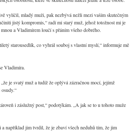
rávě vylíčil, mladý muži, pak nezbývá nežli mezi vaším skutečným
initi jistý kompromis,“ radí mi starý muž, jehož totožnost mi je
e mnou a Vladimírem loučí s přáním všeho dobrého.
iletý starousedlík, co vyhrál souboj s vlastní myslí,“ informuje mě
se Vladimíra.
 „že je svatý muž a tudíž že oplývá zázračnou mocí, jejímž
é osudy.“
 zároveň i záslužný post,“ podotýkám. „A jak se to u tohoto muže
i a například jim tvrdil, že je zbaví všech neduhů tím, že jim