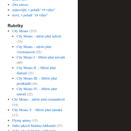
(bez názvu)
nejnovější, v pořadí “19 video”
nové, v pořadí “18 video”
Rubriky
City Means
(215)
City Means – město plné neřestí
(33)
City Means – město plné
všestranností
(52)
City Means I – Město plné návratů
(69)
City Means II. – Město plné
dialogů
(23)
City Means III. – Město plné
protikladů
(16)
City Means IV. – Město plné
názorů
(22)
City Means – město plné rozmanitostí
(14)
City Means V – Město plné zázraků
(17)
Flying antasy
(15)
Jádro jakosti Martina Jabkeniče
(27)
Jádro jakosti Martina Jabkeniče –