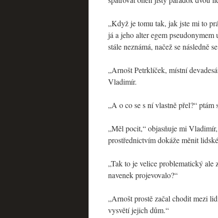
„Když je tomu tak, jak jste mi to p
já a jeho alter egem pseudonymem uč
stále neznámá, načež se následně s
„Arnošt Petrklíček, místní devadesát
Vladimír.
„A o co se s ní vlastně přel?“ ptám 
„Měl pocit,“ objasňuje mi Vladimír,
prostřednictvím dokáže měnit lidsk
„Tak to je velice problematický ale
navenek projevovalo?“
„Arnošt prostě začal chodit mezi lid
vysvětí jejich dům.“