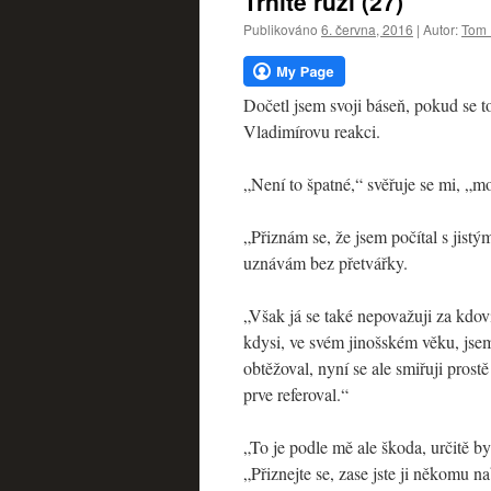
Trnité růží (27)
webu
Publikováno
6. června, 2016
|
Autor:
Tom 
Dočetl jsem svoji báseň, pokud se 
Vladimírovu reakci.
„Není to špatné,“ svěřuje se mi, „mo
„Přiznám se, že jsem počítal s jist
uznávám bez přetvářky.
„Však já se také nepovažuji za kdo
kdysi, ve svém jinošském věku, jse
obtěžoval, nyní se ale smiřuji prostě
prve referoval.“
„To je podle mě ale škoda, určitě by 
„Přiznejte se, zase jste ji někomu 