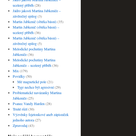
ucelený příběh
(28)
Jádro jakosti Martina Jabkeniče –
závěrečný epilog
(3)
Martin Jabkenič (sbírka básní)
(35)
Martin Jabkenič (sbírka básní) –
ucelený příběh
(36)
Martin Jabkenič (sbírka básní) –
závěrečný epilog
(5)
Melodické pochutiny Martina
Jabkeniče
(36)
Melodické pochutiny Martina
Jabkeniče – ucelený příběh
(36)
Mix
(179)
Povídky
(50)
Mé magnetické pole
(21)
Tygr nechce být agresivní
(29)
Problematické navázanky Martina
Jabkeniče
(25)
Psanec Vandy Harden
(28)
Trnité růží
(30)
Výzvěnky fejetonkové aneb zápisníček
jednoho autora
(27)
Zpravodaj
(43)