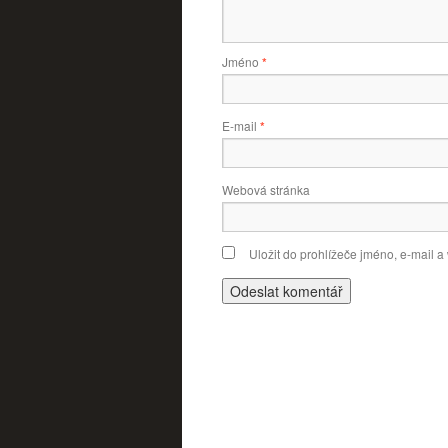
Jméno
*
E-mail
*
Webová stránka
Uložit do prohlížeče jméno, e-mail 