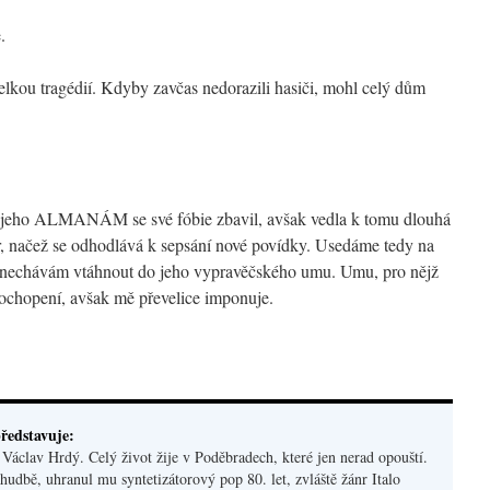
.
lkou tragédií. Kdyby zavčas nedorazili hasiči, mohl celý dům
jeho ALMANÁM se své fóbie zbavil, avšak vedla k tomu dlouhá
, načež se odhodlává k sepsání nové povídky. Usedáme tedy na
ně nechávám vtáhnout do jeho vypravěčského umu. Umu, pro nějž
pochopení, avšak mě převelice imponuje.
ředstavuje:
áclav Hrdý. Celý život žije v Poděbradech, které jen nerad opouští.
hudbě, uhranul mu syntetizátorový pop 80. let, zvláště žánr Italo