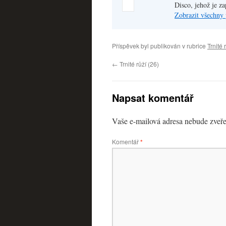
Disco, jehož je z
Zobrazit všechny 
Příspěvek byl publikován v rubrice
Trnité 
←
Trnité růží (26)
Napsat komentář
Vaše e-mailová adresa nebude zveře
Komentář
*