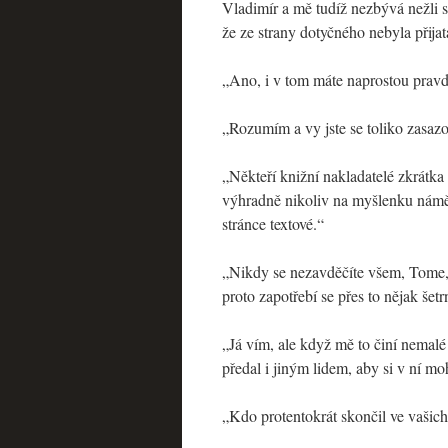
Vladimír a mě tudíž nezbývá nežli 
že ze strany dotyčného nebyla přijat
„Ano, i v tom máte naprostou pravd
„Rozumím a vy jste se toliko zasaz
„Někteří knižní nakladatelé zkrátka
výhradně nikoliv na myšlenku námět
stránce textové.“
„Nikdy se nezavděčíte všem, Tome,
proto zapotřebí se přes to nějak šet
„Já vím, ale když mě to činí nemalé 
předal i jiným lidem, aby si v ní moh
„Kdo protentokrát skončil ve vašic