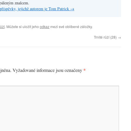
apáleným znalcem.
příspěvky, jejichž autorem je Tom Patrick
→
růží
. Můžete si uložit jeho
odkaz
mezi své oblíbené záložky.
Trnité růží (28)
→
*
jněna.
Vyžadované informace jsou označeny