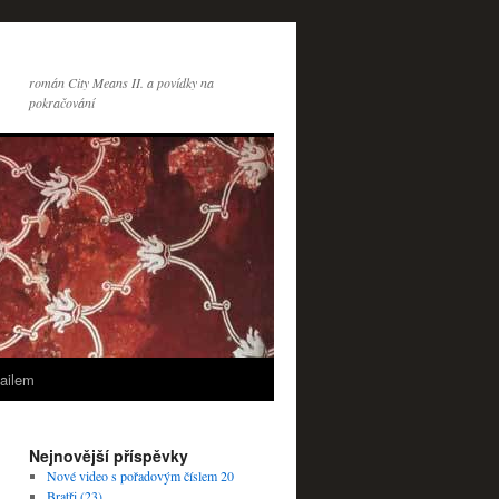
román City Means II. a povídky na
pokračování
ailem
Nejnovější příspěvky
Nové video s pořadovým číslem 20
Bratři (23)