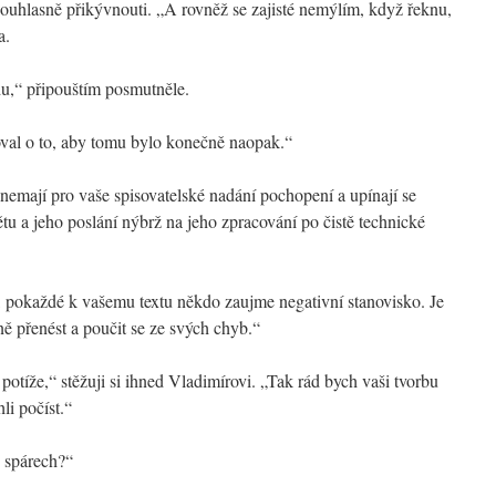
souhlasně přikývnouti. „A rovněž se zajisté nemýlím, když řeknu,
a.
u,“ připouštím posmutněle.
oval o to, aby tomu bylo konečně naopak.“
 nemají pro vaše spisovatelské nadání pochopení a upínají se
u a jeho poslání nýbrž na jeho zpracování po čistě technické
 pokaždé k vašemu textu někdo zaujme negativní stanovisko. Je
rně přenést a poučit se ze svých chyb.“
potíže,“ stěžuji si ihned Vladimírovi. „Tak rád bych vaši tvorbu
li počíst.“
h spárech?“