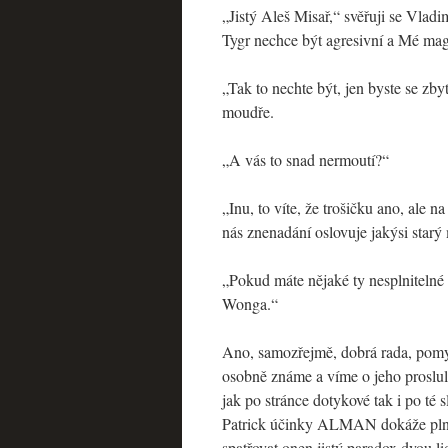
„Jistý Aleš Misař,“ svěřuji se Vlad
Tygr nechce být agresivní a Mé mag
„Tak to nechte být, jen byste se zby
moudře.
„A vás to snad nermoutí?“
„Inu, to víte, že trošičku ano, ale 
nás znenadání oslovuje jakýsi starý
„Pokud máte nějaké ty nesplnitelné
Wonga.“
Ano, samozřejmě, dobrá rada, pomy
osobně známe a víme o jeho prosl
jak po stránce dotykové tak i po t
Patrick účinky ALMAN dokáže plně 
spatřovat onen jistý paradox dvou li