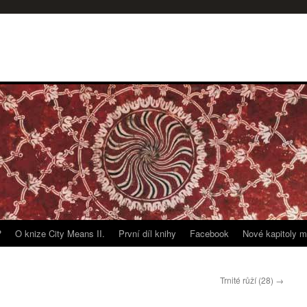
?
O knize City Means II.
První díl knihy
Facebook
Nové kapitoly m
Trnité růží (28)
→