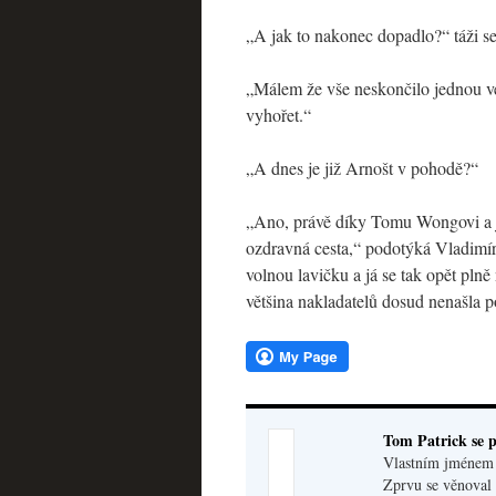
„A jak to nakonec dopadlo?“ táži se
„Málem že vše neskončilo jednou ve
vyhořet.“
„A dnes je již Arnošt v pohodě?“
„Ano, právě díky Tomu Wongovi a 
ozdravná cesta,“ podotýká Vladimír
volnou lavičku a já se tak opět pl
většina nakladatelů dosud nenašla 
Tom Patrick se p
Vlastním jménem V
Zprvu se věnoval 