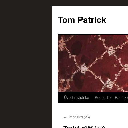
Tom Patrick
Úvodní stránka
Kdo je Tom Patrick
Přejít
k
←
Trnité růží (26)
obsahu