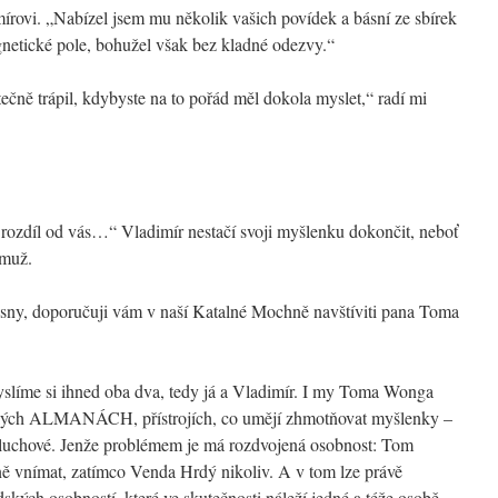
imírovi. „Nabízel jsem mu několik vašich povídek a básní ze sbírek
netické pole, bohužel však bez kladné odezvy.“
tečně trápil, kdybyste na to pořád měl dokola myslet,“ radí mi
na rozdíl od vás…“ Vladimír nestačí svoji myšlenku dokončit, neboť
 muž.
 sny, doporučuji vám v naší Katalné Mochně navštíviti pana Toma
slíme si ihned oba dva, tedy já a Vladimír. I my Toma Wonga
ulých ALMANÁCH, přístrojích, co umějí zhmotňovat myšlenky –
é sluchové. Jenže problémem je má rozdvojená osobnost: Tom
vnímat, zatímco Venda Hrdý nikoliv. A v tom lze právě
dských osobností, které ve skutečnosti náleží jedné a téže osobě.