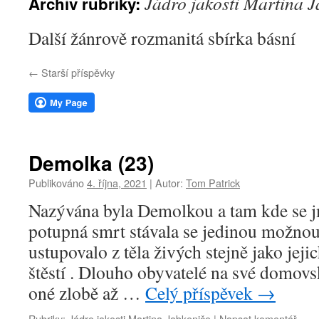
Jádro jakosti Martina J
Archiv rubriky:
webu
Další žánrově rozmanitá sbírka básní
←
Starší příspěvky
Demolka (23)
Publikováno
4. října, 2021
|
Autor:
Tom Patrick
Nazývána byla Demolkou a tam kde se j
potupná smrt stávala se jedinou možnou
ustupovalo z těla živých stejně jako jej
štěstí . Dlouho obyvatelé na své domovsk
oné zlobě až …
Celý příspěvek
→
Rubriky:
Jádro jakosti Martina Jabkeniče
|
Napsat komentář