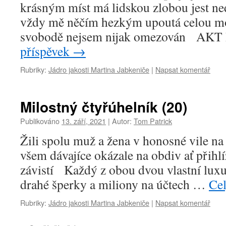
krásným míst má lidskou zlobou jest ne
vždy mě něčím hezkým upoutá celou moh
svobodě nejsem nijak omezován AK
příspěvek
→
Rubriky:
Jádro jakosti Martina Jabkeniče
|
Napsat komentář
Milostný čtyřúhelník (20)
Publikováno
13. září, 2021
|
Autor:
Tom Patrick
Žili spolu muž a žena v honosné vile na
všem dávajíce okázale na obdiv ať přihlí
závistí Každý z obou dvou vlastní luxu
drahé šperky a miliony na účtech …
Cel
Rubriky:
Jádro jakosti Martina Jabkeniče
|
Napsat komentář