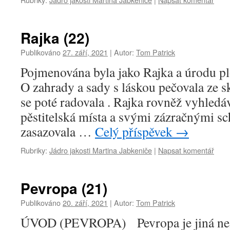
Rajka (22)
Publikováno
27. září, 2021
|
Autor:
Tom Patrick
Pojmenována byla jako Rajka a úrodu pl
O zahrady a sady s láskou pečovala ze s
se poté radovala . Rajka rovněž vyhledá
pěstitelská místa a svými zázračnými s
zasazovala …
Celý příspěvek
→
Rubriky:
Jádro jakosti Martina Jabkeniče
|
Napsat komentář
Pevropa (21)
Publikováno
20. září, 2021
|
Autor:
Tom Patrick
ÚVOD (PEVROPA) Pevropa je jiná než