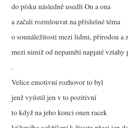
do písku následně usedli On a ona
a začali rozmlouvat na příslušné téma
o sounáležitosti mezi lidmi, přírodou a 
mezi nimiž od nepaměti napjaté vztahy 
.
Velice emotivní rozhovor to byl
jenž vyústil jen v to pozitivní
to když na jeho konci onen racek
kýženého vzkříšení k životu přeci jen d