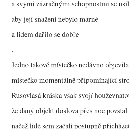
a svými zázračnými schopnostmi se usi
aby její snažení nebylo marné
a lidem dařilo se dobře
.
Jedno takové místečko nedávno objevil
místečko momentálně připomínající str
Rusovlasá kráska však svojí houževnatou
že daný objekt doslova přes noc povstal
načež lidé sem začali postupně přicháze