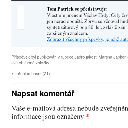
Tom Patrick se představuje:
Vlastním jménem Václav Hrdý. Celý živo
jen nerad opouští. Zprvu se věnoval hu
syntetizátorový pop 80. let, zvláště žánr
zapáleným znalcem.
Zobrazit všechny příspěvky, jejichž au
Příspěvek byl publikován v rubrice
Jádro jakosti Martina Jabken
své oblíbené záložky.
←
přehled básní (21)
Napsat komentář
Vaše e-mailová adresa nebude zveřejněn
*
informace jsou označeny