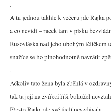
.
A tu jednou takhle k večeru jde Rajka 
a co nevidí – racek tam v písku bezvlád
Rusovláska nad jeho ubohým tělíčkem t
snažíce se ho plnohodnotně navrátit zpě
.
Ačkoliv tato žena byla zběhlá v ozdrav
tak ta její na zvířecí říši bohužel nevzta
Přesto Rajka ale své úsilí nevzdávala