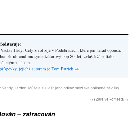
ředstavuje:
áclav Hrdý. Celý život žije v Poděbradech, které jen nerad opouští.
hudbě, uhranul mu syntetizátorový pop 80. let, zvláště žánr Italo
apáleným znalcem.
příspěvky, jejichž autorem je Tom Patrick
→
c Vandy Harden
. Můžete si uložit jeho
odkaz
mezi své oblíbené záložky.
(7) Záře velkoměsta
→
ilován – zatracován