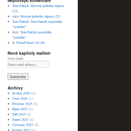
Nejnovější komentáře
Tom Patrick
:
Historie jednoho zápasu
(22)
míra
:
Historie jednoho zápasu (22)
Tom Patrick
:
Tom Patrick na portálu
“youtube”
klok
:
Tom Patrick na portálu
“youtube”
B
:
Pořadí básní (16-20)
Nové kapitoly mailem
Your email:
Archivy
Květen 2026
(1)
Únor 2026
(1)
Prosinec 2025
(1)
Říjen 2025
(1)
Září 2025
(2)
Srpen 2025
(1)
Červenec 2025
(2)
Květen 2025
(1)