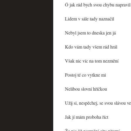
Ó jak rád bych svou chybu napravil
Lidem v sále tady naznačil
Nebyl jsem to dneska jen já
Kdo vám tady všem rád hrál
Však nic víc na tom nezmění
Postoj té co vytkne mi
Nelibou slovní hříčkou
Užij si, nespěchej, se svou slávou v
Jak jí mám proboha říct
Že nic již nezmění city niterní