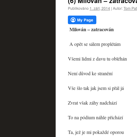
(6) Milován – zatracov
webu
Publikováno
1. září, 2014
|
Autor:
Tom Pat
Milován – zatracován
A opět se sálem proplétám
Všemi lidmi z davu tu obléhán
Není důvod ke stranění
Vše šlo tak jak jsem si přál já
Zvrat však záhy nadchází
To na pódium náhle přichází
Ta, jež je mi pokaždé oporou