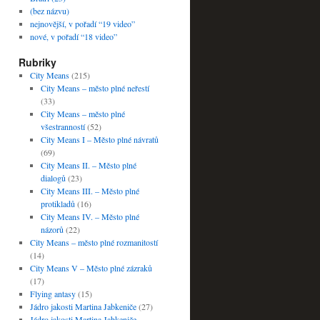
(bez názvu)
nejnovější, v pořadí “19 video”
nové, v pořadí “18 video”
Rubriky
City Means
(215)
City Means – město plné neřestí
(33)
City Means – město plné
všestranností
(52)
City Means I – Město plné návratů
(69)
City Means II. – Město plné
dialogů
(23)
City Means III. – Město plné
protikladů
(16)
City Means IV. – Město plné
názorů
(22)
City Means – město plné rozmanitostí
(14)
City Means V – Město plné zázraků
(17)
Flying antasy
(15)
Jádro jakosti Martina Jabkeniče
(27)
Jádro jakosti Martina Jabkeniče –