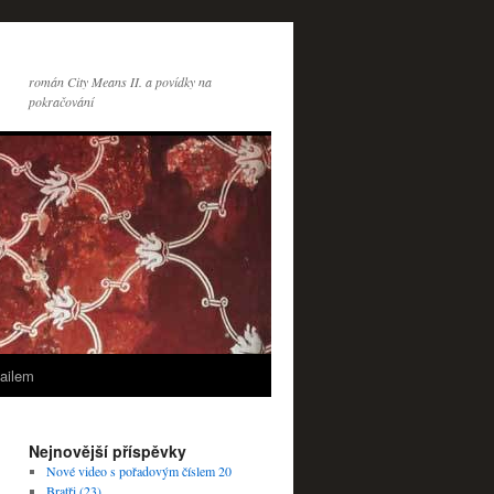
román City Means II. a povídky na
pokračování
ailem
Nejnovější příspěvky
Nové video s pořadovým číslem 20
Bratři (23)