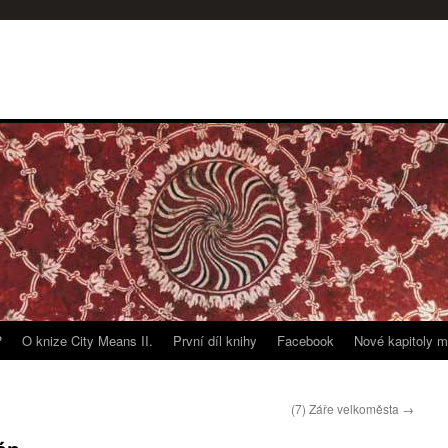
?
O knize City Means II.
První díl knihy
Facebook
Nové kapitoly m
(7) Záře velkoměsta
→