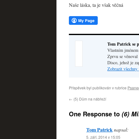
Naše láska, ta je však věčná
Tom Patrick se p
Vlastním jménem V
Zprvu se věnoval 
Disco, jehož je z
Zobrazit všechny 
Příspěvek byl publikován v rubrice
Psane
←
(5) Dům na nábřeží
One Response to
(6) M
Tom Patrick
napsal:
5. září, 2014 v 15:05