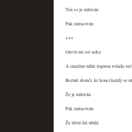
Ten co je milován
Pak zatracován
+++
Otevři mi své srdce
A smažme tuhle trapnou rošádu več
Beztak skončí, ke konci každý se ut
Že je milován
Pak zatracován
Že štěstí žal střídá