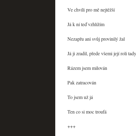
Ve chvíli pro mě nejtěžší
Já k ní teď vzhlížím
Nezapřu ani svůj provinilý žal
Já ji zradil, přede všemi její roli tad
Rázem jsem milován
Pak zatracován
To jsem už já
Ten co si moc troufá
+++