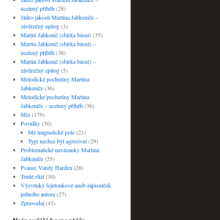
ucelený příběh
(28)
Jádro jakosti Martina Jabkeniče –
závěrečný epilog
(3)
Martin Jabkenič (sbírka básní)
(35)
Martin Jabkenič (sbírka básní) –
ucelený příběh
(36)
Martin Jabkenič (sbírka básní) –
závěrečný epilog
(5)
Melodické pochutiny Martina
Jabkeniče
(36)
Melodické pochutiny Martina
Jabkeniče – ucelený příběh
(36)
Mix
(179)
Povídky
(50)
Mé magnetické pole
(21)
Tygr nechce být agresivní
(29)
Problematické navázanky Martina
Jabkeniče
(25)
Psanec Vandy Harden
(28)
Trnité růží
(30)
Výzvěnky fejetonkové aneb zápisníček
jednoho autora
(27)
Zpravodaj
(43)