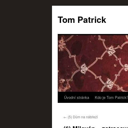
Tom Patrick
Úvodní stránka
Kdo je Tom Patrick
Přejít
k
←
(5) Dům na nábřeží
obsahu