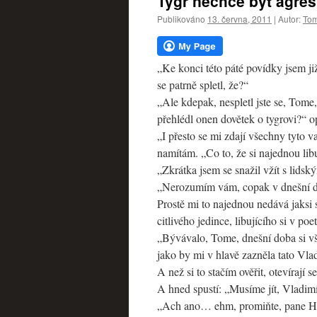
Tygr nechce být agresi
webu
Publikováno
13. června, 2011
|
Autor:
Tom
„Ke konci této páté povídky jsem ji
se patrně spletl, že?“
„Ale kdepak, nespletl jste se, Tome
přehlédl onen dovětek o tygrovi?“ o
„I přesto se mi zdají všechny tyto v
namítám. „Co to, že si najednou lib
„Zkrátka jsem se snažil vžít s lids
„Nerozumím vám, copak v dnešní do
Prostě mi to najednou nedává jaksi 
citlivého jedince, libujícího si v p
„Bývávalo, Tome, dnešní doba si vš
jako by mi v hlavě zazněla tato Vl
A než si to stačím ověřit, otevírají
A hned spustí: „Musíme jít, Vladimír
„Ach ano… ehm, promiňte, pane Ho