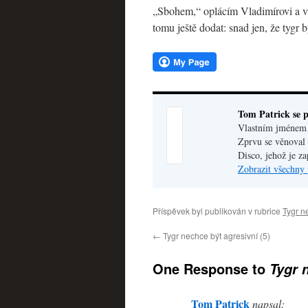
„Sbohem,“ oplácím Vladimírovi a v d
tomu ještě dodat: snad jen, že tyg
Tom Patrick se p
Vlastním jménem V
Zprvu se věnoval 
Disco, jehož je z
Zobrazit všechny 
Příspěvek byl publikován v rubrice
Tygr n
←
Tygr nechce být agresivní (5)
One Response to
Tygr 
Tom Patrick
napsal: