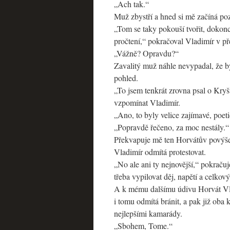
„Ach tak.“
Muž zbystří a hned si mě začíná poz
„Tom se taky pokouší tvořit, dokonc
pročtení,“ pokračoval Vladimír v př
„Vážně? Opravdu?“
Zavalitý muž náhle nevypadal, že 
pohled.
„To jsem tenkrát zrovna psal o Kr
vzpomínat Vladimír.
„Ano, to byly velice zajímavé, poet
„Popravdě řečeno, za moc nestály.“
Překvapuje mě ten Horvátův povýšen
Vladimír odmítá protestovat.
„No ale ani ty nejnovější,“ pokračuj
třeba vypilovat děj, napětí a celkov
A k mému dalšímu údivu Horvát Vla
i tomu odmítá bránit, a pak již oba 
nejlepšími kamarády.
„Sbohem, Tome.“