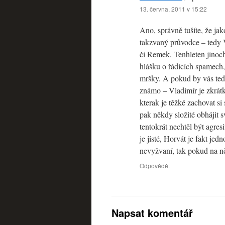
13. června, 2011 v 15:22
Ano, správně tušíte, že ja
takzvaný průvodce – tedy 
či Remek. Tenhleten jinoc
hlášku o řádících spamech
mršky. A pokud by vás tedy
známo – Vladimír je zkrátka
kterak je těžké zachovat si s
pak někdy složité obhájit s
tentokrát nechtěl být agre
je jisté, Horvát je fakt 
nevyžvaní, tak pokud na ně
Odpovědět
Napsat komentář