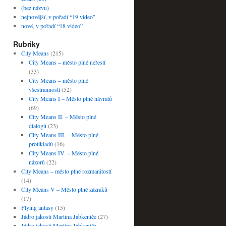
(bez názvu)
nejnovější, v pořadí “19 video”
nové, v pořadí “18 video”
Rubriky
City Means
(215)
City Means – město plné neřestí
(33)
City Means – město plné
všestranností
(52)
City Means I – Město plné návratů
(69)
City Means II. – Město plné
dialogů
(23)
City Means III. – Město plné
protikladů
(16)
City Means IV. – Město plné
názorů
(22)
City Means – město plné rozmanitostí
(14)
City Means V – Město plné zázraků
(17)
Flying antasy
(15)
Jádro jakosti Martina Jabkeniče
(27)
Jádro jakosti Martina Jabkeniče –