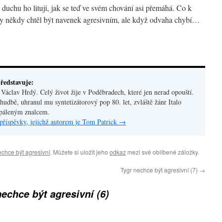
uchu ho lituji, jak se teď ve svém chování asi přemáhá. Co k
r by někdy chtěl být navenek agresivním, ale když odvaha chybí…
ředstavuje:
áclav Hrdý. Celý život žije v Poděbradech, které jen nerad opouští.
hudbě, uhranul mu syntetizátorový pop 80. let, zvláště žánr Italo
apáleným znalcem.
příspěvky, jejichž autorem je Tom Patrick
→
echce být agresivní
. Můžete si uložit jeho
odkaz
mezi své oblíbené záložky.
Tygr nechce být agresivní (7)
→
nechce být agresivní (6)