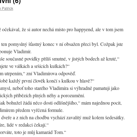
vní (6)
 Patrick
ž očekával, že si autor nechá místo pro happyend, ale v tom jsem
, ten pomyslný šťastný konec v ní obsažen přeci byl. Cožpak jste
ponuje Vladimír.
aše současné povídky příliš smutné, v jistých bodech až kruté,“
ujete ve válkách a sršících kulkách?“
kým utrpením,“ zní Vladimírova odpověď.
bě každý první člověk končí s kulkou v hlavě?“
smysl, neboť toho starého Vladimíra si výhradně pamatuji jako
oetických příbězích plných něhy a porozumění.
ak bohužel žádá něco dosti odlišnějšího,“ mám najednou pocit,
adimírem předem vyřčená formule.
 se dveře a z nich na chodbu vychází zavalitý muž kolem šedesátky.
e, lidé v redakci čekají.“
rváte, toto je můj kamarád Tom.“