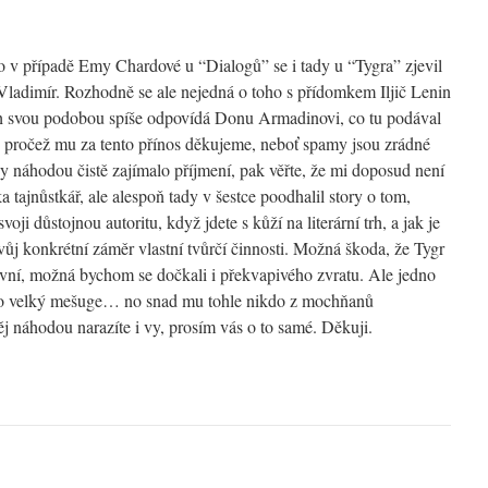
ko v případě Emy Chardové u “Dialogů” se i tady u “Tygra” zjevil
Vladimír. Rozhodně se ale nejedná o toho s přídomkem Iljič Lenin
h svou podobou spíše odpovídá Donu Armadinovi, co tu podával
, pročež mu za tento přínos děkujeme, neboť spamy jsou zrádné
 náhodou čistě zajímalo příjmení, pak věřte, že mi doposud není
 tajnůstkář, ale alespoň tady v šestce poodhalil story o tom,
voji důstojnou autoritu, když jdete s kůží na literární trh, a jak je
vůj konkrétní záměr vlastní tvůrčí činnosti. Možná škoda, že Tygr
sivní, možná bychom se dočkali i překvapivého zvratu. Ale jedno
jedno velký mešuge… no snad mu tohle nikdo z mochňanů
j náhodou narazíte i vy, prosím vás o to samé. Děkuji.