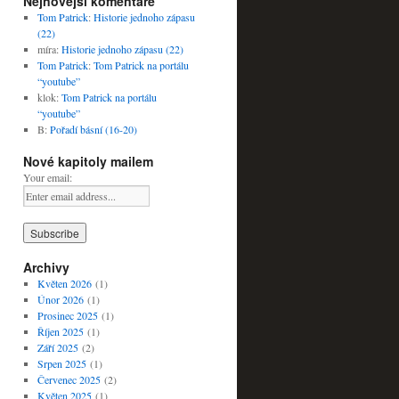
Nejnovější komentáře
Tom Patrick
:
Historie jednoho zápasu
(22)
míra
:
Historie jednoho zápasu (22)
Tom Patrick
:
Tom Patrick na portálu
“youtube”
klok
:
Tom Patrick na portálu
“youtube”
B
:
Pořadí básní (16-20)
Nové kapitoly mailem
Your email:
Archivy
Květen 2026
(1)
Únor 2026
(1)
Prosinec 2025
(1)
Říjen 2025
(1)
Září 2025
(2)
Srpen 2025
(1)
Červenec 2025
(2)
Květen 2025
(1)