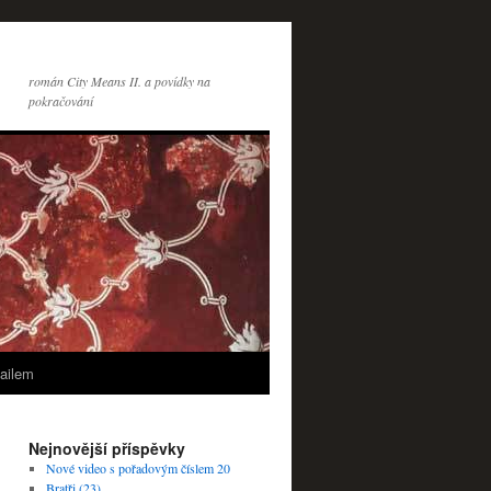
román City Means II. a povídky na
pokračování
ailem
Nejnovější příspěvky
Nové video s pořadovým číslem 20
Bratři (23)