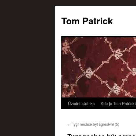
Tom Patrick
Úvodní stránka
Kdo je Tom Patrick
Přejít
k
←
Tygr nechce být agresivní (5)
obsahu