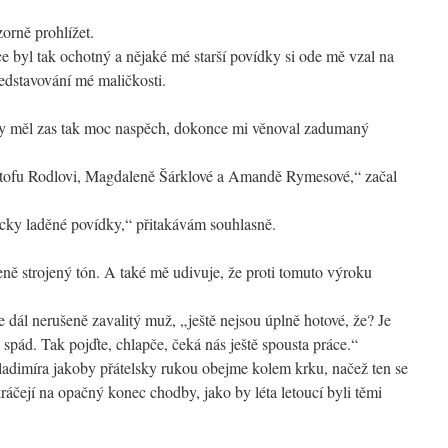
orně prohlížet.
e byl tak ochotný a nějaké mé starší povídky si ode mě vzal na
edstavování mé maličkosti.
by měl zas tak moc naspěch, dokonce mi věnoval zadumaný
yštofu Rodlovi, Magdaleně Šárklové a Amandě Rymesové,“ začal
icky laděné povídky,“ přitakávám souhlasně.
ě strojený tón. A také mě udivuje, že proti tomuto výroku
e dál nerušeně zavalitý muž, „ještě nejsou úplně hotové, že? Je
ý spád. Tak pojďte, chlapče, čeká nás ještě spousta práce.“
dimíra jakoby přátelsky rukou obejme kolem krku, načež ten se
kráčejí na opačný konec chodby, jako by léta letoucí byli těmi