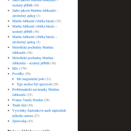
ucelený příběh
(28)
Jádro jakosti Martina Jabkeniče –
závěrečný epilog
(3)
Martin Jabkenič (sbírka básní)
(35)
Martin Jabkenič (sbírka básní) –
ucelený příběh
(36)
Martin Jabkenič (sbírka básní) –
závěrečný epilog
(5)
Melodické pochutiny Martina
Jabkeniče
(36)
Melodické pochutiny Martina
Jabkeniče – ucelený příběh
(36)
Mix
(179)
Povídky
(50)
Mé magnetické pole
(21)
Tygr nechce být agresivní
(29)
Problematické navázanky Martina
Jabkeniče
(25)
Psanec Vandy Harden
(28)
Trnité růží
(30)
Výzvěnky fejetonkové aneb zápisníček
jednoho autora
(27)
Zpravodaj
(43)