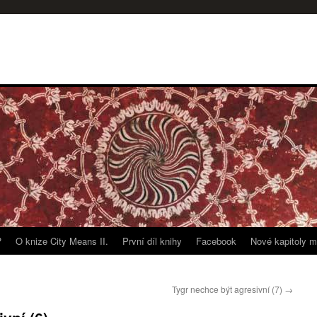
?
O knize City Means II.
První díl knihy
Facebook
Nové kapitoly m
Tygr nechce být agresivní (7)
→