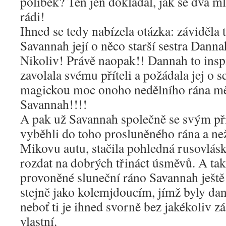
polibek? Ten jen dokládal, jak se dva m
rádi!
Ihned se tedy nabízela otázka: záviděla
Savannah její o něco starší sestra Dann
Nikoliv! Právě naopak!! Dannah to inspi
zavolala svému příteli a požádala jej o 
magickou moc onoho nedělního rána m
Savannah!!!!
A pak už Savannah společně se svým p
vyběhli do toho prosluněného rána a než
Mikovu autu, stačila pohledná rusovlá
rozdat na dobrých třináct úsměvů. A tak
provoněné sluneční ráno Savannah ještě 
stejně jako kolemjdoucím, jímž byly da
neboť ti je ihned svorně bez jakékoliv záš
vlastní.