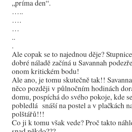
„príma den“.
…..
….
…
..
.
Ale copak se to najednou děje? Stupnic
dobré náladě začíná u Savannah podezřel
onom kritickém bodu!
Ale ano, je tomu skutečně tak!! Savannah
něco později v půlnočním hodinách dor
domu, pospíchá do svého pokoje, kde se
pobledlá snáší na postel a v plačkách na
polštářů!!!
Co ji k tomu však vede? Proč takto náhle
snad někdo???