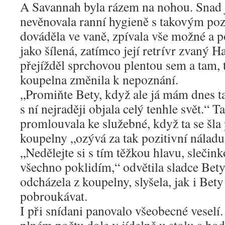
A Savannah byla rázem na nohou. Snad j
nevěnovala ranní hygieně s takovým po
dováděla ve vaně, zpívala vše možné a 
jako šílená, zatímco její retrívr zvaný H
přejížděl sprchovou plentou sem a tam, 
koupelna změnila k nepoznání.
„Promiňte Bety, když ale já mám dnes t
s ní nejraději objala celý tenhle svět.“
promlouvala ke služebné, když ta se šla 
koupelny „ozývá za tak pozitivní náladu
„Nedělejte si s tím těžkou hlavu, slečink
všechno poklidím,“ odvětila sladce Bet
odcházela z koupelny, slyšela, jak i Bety
pobroukávat.
I při snídani panovalo všeobecné veselí.