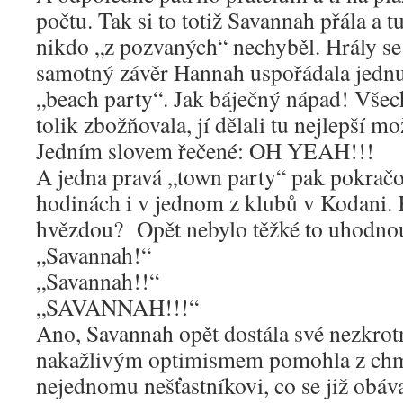
počtu. Tak si to totiž Savannah přála a tu
nikdo „z pozvaných“ nechyběl. Hrály se
samotný závěr Hannah uspořádala jednu
„beach party“. Jak báječný nápad! Všec
tolik zbožňovala, jí dělali tu nejlepší m
Jedním slovem řečené: OH YEAH!!!
A jedna pravá „town party“ pak pokračo
hodinách i v jednom z klubů v Kodani. Kd
hvězdou? Opět nebylo těžké to uhodno
„Savannah!“
„Savannah!!“
„SAVANNAH!!!“
Ano, Savannah opět dostála své nezkrot
nakažlivým optimismem pomohla z chm
nejednomu nešťastníkovi, co se již obáva