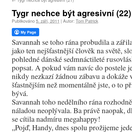
webu
Tygr nechce být agresivní (22)
Publikováno
5. září, 2011
|
Autor:
Tom Patrick
Savannah se toho rána probudila a zářila
jako ten nejšťastnější člověk na světě, sl
pohledné dánské sedmnáctileté rusovlásk
popsat. A pokud vám navíc do postele je
nikdy nezkazí žádnou zábavu a dokáže vá
šťastnějším než momentálně jste, o to př
bývá.
Savannah toho nedělního rána rozhodn
náladou neoplývala. Ba právě naopak, dl
se cítila nadmíru megahappy!
„Pojď, Handy, dnes spolu prožijeme jed