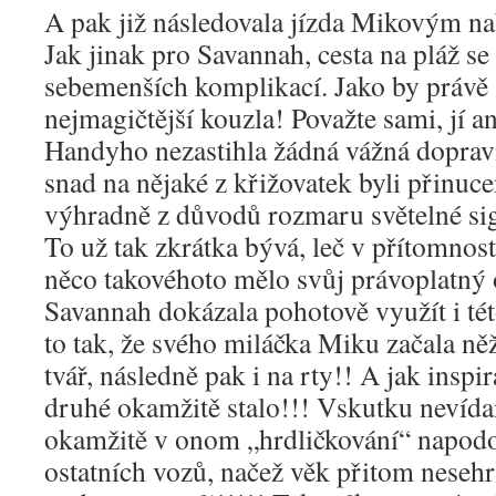
A pak již následovala jízda Mikovým 
Jak jinak pro Savannah, cesta na pláž se
sebemenších komplikací. Jako by právě 
nejmagičtější kouzla! Považte sami, jí a
Handyho nezastihla žádná vážná dopra
snad na nějaké z křižovatek byli přinucen
výhradně z důvodů rozmaru světelné sig
To už tak zkrátka bývá, leč v přítomnos
něco takovéhoto mělo svůj právoplatný
Savannah dokázala pohotově využít i tét
to tak, že svého miláčka Miku začala něž
tvář, následně pak i na rty!! A jak inspir
druhé okamžitě stalo!!! Vskutku nevída
okamžitě v onom „hrdličkování“ napodo
ostatních vozů, načež věk přitom neseh