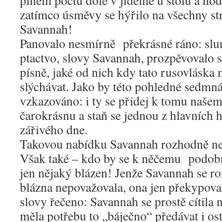
plném počtu dole v jídelně u stolu a hod
zatímco úsměvy se hýřilo na všechny str
Savannah!
Panovalo nesmírně překrásné ráno: slunk
ptactvo, slovy Savannah, prozpěvovalo s
písně, jaké od nich kdy tato rusovláska
slýchávat. Jako by této pohledné sedmná
vzkazováno: i ty se přidej k tomu naš
čarokrásnu a staň se jednou z hlavních 
zářivého dne.
Takovou nabídku Savannah rozhodně n
Však také – kdo by se k něčemu podob
jen nějaký blázen! Jenže Savannah se r
blázna nepovažovala, ona jen překypova
slovy řečeno: Savannah se prostě cítila 
měla potřebu to „báječno“ předávat i os