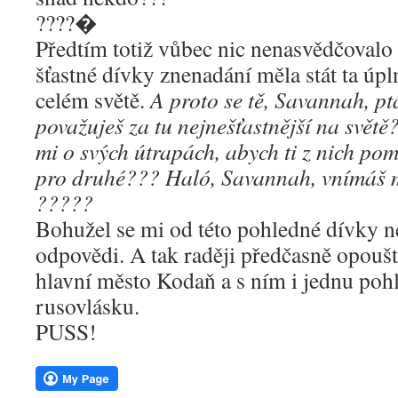
????�
Předtím totiž vůbec nic nenasvědčovalo 
šťastné dívky znenadání měla stát ta úpl
celém světě.
A proto se tě, Savannah, p
považuješ za tu nejnešťastnější na světě
mi o svých útrapách, abych ti z nich pom
pro druhé??? Haló, Savannah, vnímáš 
?????
Bohužel se mi od této pohledné dívky n
odpovědi. A tak raději předčasně opouš
hlavní město Kodaň a s ním i jednu poh
rusovlásku.
PUSS!