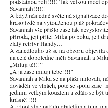
podstatnou roli!!!!! Tak velkou mocí o
Savannah!!!!!!
A když následně světelná signalizace do
krasojízdě na vytouženou pláž pokračov
Savannah vše přišlo zase tak nevyslovite
příroda, její přítel Mika po boku, její d
zlatý retrívr Handy…
A zanedlouho už se na obzoru objevila 
na celé dopoledne měli Savannah a Mika 
„Miluji tě!!!“
„A já zase miluji tebe!!!!“
Savannah a Mika se na pláži milovali, 
dováděli ve vlnách, poté se spolu zase
jedním velkým kouzlem a zdálo se být 
krásné!!!!!
A odpoledne patřilo přátelům a ti na pl