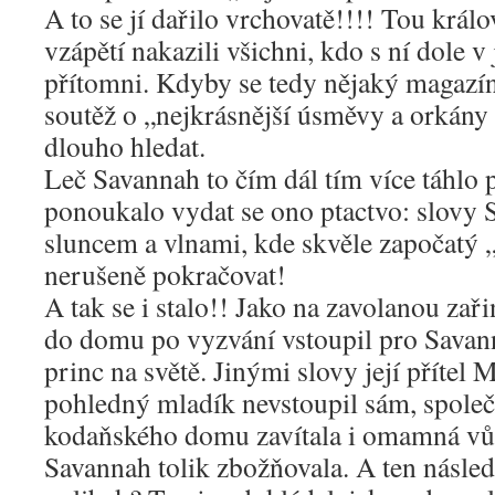
A to se jí dařilo vrchovatě!!!! Tou král
vzápětí nakazili všichni, kdo s ní dole v 
přítomni. Kdyby se tedy nějaký magazí
soutěž o „nejkrásnější úsměvy a orkány
dlouho hledat.
Leč Savannah to čím dál tím více táhlo 
ponoukalo vydat se ono ptactvo: slovy 
sluncem a vlnami, kde skvěle započatý
nerušeně pokračovat!
A tak se i stalo!! Jako na zavolanou zař
do domu po vyzvání vstoupil pro Savann
princ na světě. Jinými slovy její přítel 
pohledný mladík nevstoupil sám, spole
kodaňského domu zavítala i omamná vůn
Savannah tolik zbožňovala. A ten násl