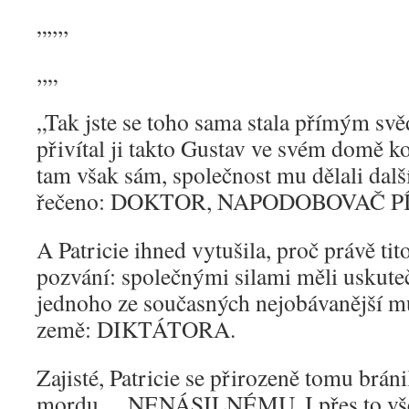
„,,,,
,,„
„Tak jste se toho sama stala přímým svě
přivítal ji takto Gustav ve svém domě k
tam však sám, společnost mu dělali dalš
řečeno: DOKTOR, NAPODOBOVAČ P
A Patricie ihned vytušila, proč právě tito
pozvání: společnými silami měli uskuteč
jednoho ze současných nejobávanější 
země: DIKTÁTORA.
Zajisté, Patricie se přirozeně tomu bráni
mordu… NENÁSILNÉMU. I přes to vše