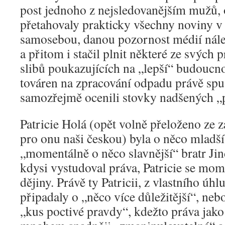
post jednoho z nejsledovanějším mužů, 
přetahovaly prakticky všechny noviny v 
samosebou, danou pozornost médií náleži
a přitom i stačil plnit některé ze svých
slibů poukazujících na „lepší“ budoucno
továren na zpracování odpadu právě spust
samozřejmě ocenili stovky nadšených „
Patricie Holá (opět volně přeloženo ze 
pro onu naši českou) byla o něco mladší 
„momentálně o něco slavnější“ bratr Jin
kdysi vystudoval práva, Patricie se mom
dějiny. Právě ty Patricii, z vlastního úh
připadaly o „něco více důležitější“, nebo
„kus poctivé pravdy“, kdežto práva jako 