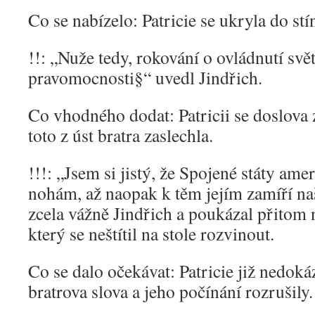
Co se nabízelo: Patricie se ukryla do st
!!: „Nuže tedy, rokování o ovládnutí sv
pravomocnosti§“ uvedl Jindřich.
Co vhodného dodat: Patricii se doslova 
toto z úst bratra zaslechla.
!!!: „Jsem si jistý, že Spojené státy am
nohám, až naopak k těm jejím zamíří naš
zcela vážně Jindřich a poukázal přitom 
který se neštítil na stole rozvinout.
Co se dalo očekávat: Patricie již nedokáz
bratrova slova a jeho počínání rozrušily.