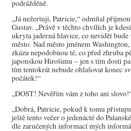
podrážděně.
„Já nežertuji, Patricie,“ odmítal přijmo
Gustav. „Právě v těchto chvílích je kde
ukryta jaderná hlavice, co nevidět bude
město. Nad město jménem Washington, 
zkázu nepodobnou té, co před zhruba pět 
japonskou Hirošimu – jen s tím dosti pa
tím tentokrát nebude ohlašovat konec svě
počátek!“
„DOST! Nevěřím vám z toho ani slovo!
„Dobrá, Patricie, pokud k tomu přistupuj
ještě tento večer o jedenácté do Palansk
dle zaručených informací mých informát