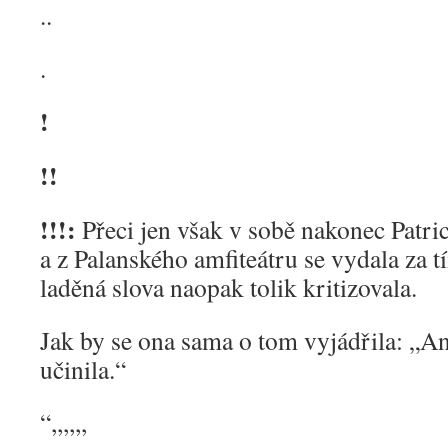
..
.
!
!!
!!!:
Přeci jen však v sobě nakonec Patric
a z Palanského amfiteátru se vydala za 
laděná slova naopak tolik kritizovala.
Jak by se ona sama o tom vyjádřila: „An
učinila.“
“,,,,,,