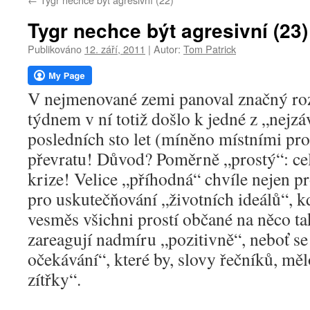
webu
Tygr nechce být agresivní (23)
Publikováno
12. září, 2011
|
Autor:
Tom Patrick
V nejmenované zemi panoval značný ro
týdnem v ní totiž došlo k jedné z „nejzá
posledních sto let (míněno místními pro
převratu! Důvod? Poměrně „prostý“: ce
krize! Velice „příhodná“ chvíle nejen pr
pro uskutečňování „životních ideálů“, kd
vesměs všichni prostí občané na něco t
zareagují nadmíru „pozitivně“, neboť se
očekávání“, které by, slovy řečníků, měl
zítřky“.