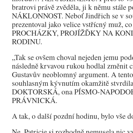
bratrovi právě zvěděla, ji k němu stále 
NÁKLONNOST. Neboť Jindřich se v sou
prezentoval jako velice vstřícný muž, 
PROCHÁZKY, PROJÍŽĎKY NA KONI
RODINU.
„Tak se ovšem choval nejeden jemu pod
následně krvavou rukou hodlal změnit c
Gustavův neoblomný argument. A tent
souhlasným kývnutím okamžitě stvrdil
DOKTORSKÁ, ona PÍSMO-NAPODOB
PRÁVNICKÁ.
A tak, o další pozdní hodinu, bylo vše 
Ne, Patricie si rozhodně nemusela nic vyč