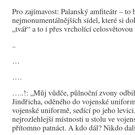
Pro zajímavost: Palanský amfiteátr – to 
nejmonumentálnějších sídel, které si do
„tvář“ a to i přes vrcholící celosvětovo
..
…
….
…..!: „Můj vůdče, půlnoční zvony odbil
Jindřicha, oděného do vojenské uniform
vojenské uniformě, sedící po jeho levici
nejrozlehlejší místnosti u stolu ve voj
přítomno patnáct. A kdo dál? Nikdo dalš