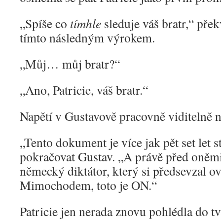
„Spíše co
tímhle
sleduje váš bratr,“ přek
tímto následným výrokem.
„Můj… můj bratr?“
„Ano, Patricie, váš bratr.“
Napětí v Gustavově pracovně viditelně n
„Tento dokument je více jak pět set let s
pokračovat Gustav. „A právě před oněmi p
německý diktátor, který si předsevzal ov
Mimochodem, toto je ON.“
Patricie jen nerada znovu pohlédla do t