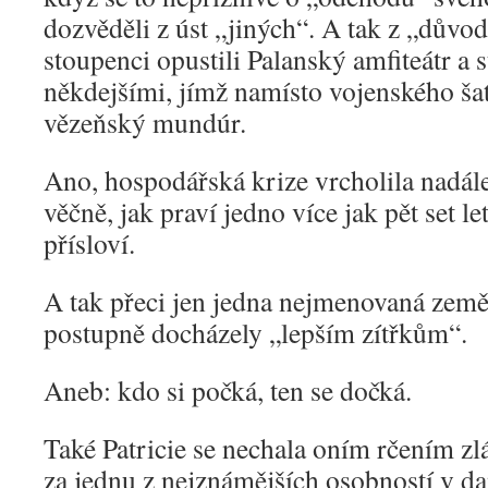
dozvěděli z úst „jiných“. A tak z „důvod
stoupenci opustili Palanský amfiteátr a s
někdejšími, jímž namísto vojenského šat
vězeňský mundúr.
Ano, hospodářská krize vrcholila nadá
věčně, jak praví jedno více jak pět set l
přísloví.
A tak přeci jen jedna nejmenovaná země 
postupně docházely „lepším zítřkům“.
Aneb: kdo si počká, ten se dočká.
Také Patricie se nechala oním rčením zlák
za jednu z nejznámějších osobností v d