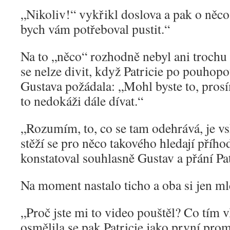
„Nikoliv!“ vykřikl doslova a pak o něc
bych vám potřeboval pustit.“
Na to „něco“ rozhodně nebyl ani trochu
se nelze divit, když Patricie po pouhop
Gustava požádala: „Mohl byste to, prosí
to nedokáži dále dívat.“
„Rozumím, to, co se tam odehrává, je vs
stěží se pro něco takového hledají příhod
konstatoval souhlasně Gustav a přání Pa
Na moment nastalo ticho a oba si jen ml
„Proč jste mi to video pouštěl? Co tím v
osmělila se pak Patricie jako první prom