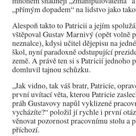
mnohem snadněji „zmanipulovatelná“ a
„přímým dopadem“ na lidstvo jako tako
Alespoň takto to Patricii a jejím spolu
vštěpoval Gustav Marnivý (opět volně p
neznalce), kdysi učitel dějepisu na jedn
škol, nyní paradoxně odstupující prezi
země. A právě ten si s Patricií jednoho
domluvil tajnou schůzku.
„Jak vidno, tak váš bratr, Patricie, opra
první uvítací věta, kterou Patricie zasle
práh Gustavovy napůl vyklizené pracovn
vycházíte?“ položil jí rychle i první otá
věnovat pozornost pracovnímu stolu a pl
příchozí.