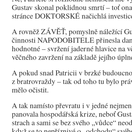
Gustav skonal poklidnou smrtí – toť 
stránce DOKTORSKÉ načichlá investic
A rovněž ZÁVĚŤ, pomyslně náležící Gus
činnosti NAPODOBITELE přinesla dan
hodnotné – svržení jaderné hlavice na 
věčného zavržení na základě jejího úpln
A pokud snad Patricii v brzké budouc
z bratrovraždy – tak od toho tu bylo pr
mělo očistit.
A tak namísto převratu i v jedné nejme
panovala hospodářská krize, neboť Gusta
strach a sami se bez svého „vůdce“ neod
když se to nepříznivé o „odchodu“ svéh