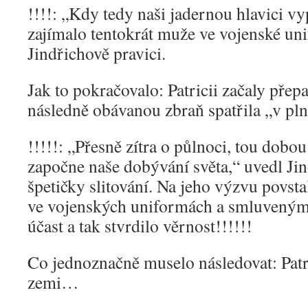
!!!!: „Kdy tedy naši jadernou hlavici v
zajímalo tentokrát muže ve vojenské un
Jindřichově pravici.
Jak to pokračovalo: Patricii začaly pře
následně obávanou zbraň spatřila „v pln
!!!!!: „Přesně zítra o půlnoci, tou dobou
započne naše dobývání světa,“ uvedl Ji
špetičky slitování. Na jeho výzvu povst
ve vojenských uniformách a smluveným 
účast a tak stvrdilo věrnost!!!!!!
Co jednoznačně muselo následovat: Patric
zemi…