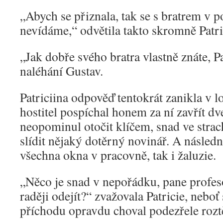
„Abych se přiznala, tak se s bratrem v p
nevídáme,“ odvětila takto skromně Patri
„Jak dobře svého bratra vlastně znáte, P
naléhání Gustav.
Patriciina odpověď tentokrát zanikla v 
hostitel pospíchal honem za ní zavřít dv
neopominul otočit klíčem, snad ve strac
slídit nějaký dotěrný novinář. A následn
všechna okna v pracovně, tak i žaluzie.
„Něco je snad v nepořádku, pane profe
raději odejít?“ zvažovala Patricie, neboť
příchodu opravdu choval podezřele rozt