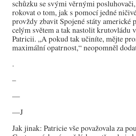
schůzku se svými věrnými posluhovači,
rokovat o tom, jak s pomocí jedné ničiv
provždy zbavit Spojené státy americké p
celým světem a tak nastolit krutovládu vl
Patricii. „A pokud tak učiníte, mějte pr
maximální opatrnost,“ neopomněl dodat 
.
–
—
—J
Jak jinak: Patricie vše považovala za po