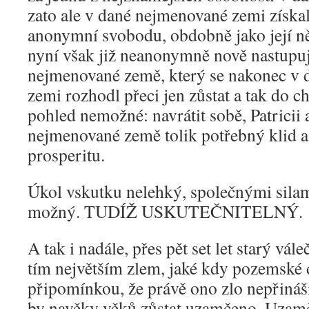
zato ale v dané nejmenované zemi získal
anonymní svobodu, obdobně jako její něk
nyní však již neanonymně nově nastupuj
nejmenované země, který se nakonec v
zemi rozhodl přeci jen zůstat a tak do c
pohled nemožné: navrátit sobě, Patricii 
nejmenované země tolik potřebný klid a 
prosperitu.
Úkol vskutku nelehký, společnými silam
možný. TUDÍŽ USKUTEČNITELNÝ.
A tak i nadále, přes pět set let starý vále
tím největším zlem, jaké kdy pozemské d
připomínkou, že právě ono zlo nepřináš
by navěky věků zůstat uzamčeno. Uzam