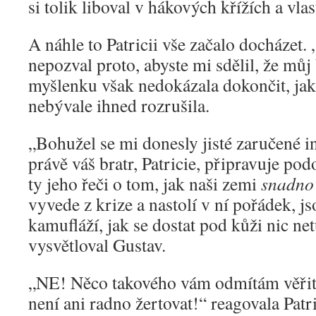
si tolik liboval v hákových křížích a vlas
A náhle to Patricii vše začalo docházet.
nepozval proto, abyste mi sdělil, že m
myšlenku však nedokázala dokončit, jak 
nebývale ihned rozrušila.
„Bohužel se mi donesly jisté zaručené i
právě váš bratr, Patricie, připravuje po
ty jeho řeči o tom, jak naši zemi
snadno 
vyvede z krize a nastolí v ní pořádek, 
kamufláží, jak se dostat pod kůži nic ne
vysvětloval Gustav.
„NE! Něco takového vám odmítám věři
není ani radno žertovat!“ reagovala Patri