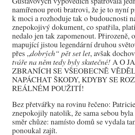
Gustavových výpovědích spatřovala jed
namířenou proti bratrovi, že je to nyní p
k moci a rozhoduje tak o budoucnosti n
znepokojivý dokument, co spatřila, platil
nedalo jen tak zapomenout. Přirozeně,
mapující jistou legendární druhou světo
přes „
dobrých“ pět set let
, avšak docho
tváře na něm tedy byly skutečné!
A O J
ZBRANÍCH SE VŠEOBECNĚ VĚDĚL
NAPÁCHAT ŠKODY, KDYBY SE ROZ
REÁLNÉM POUŽITÍ!
Bez přetvářky na rovinu řečeno: Patricie
znepokojily natolik, že sama sebou byla
směr chůze: namísto domů se vydala ta
ponoukal zajít.