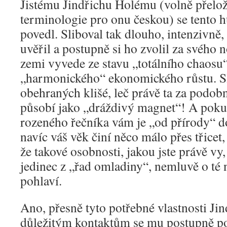
Jistému Jindřichu Holému (volně přelož
terminologie pro onu českou) se tento 
povedl. Sliboval tak dlouho, intenzivně,
uvěřil a postupně si ho zvolil za svého 
zemi vyvede ze stavu „totálního chaosu“ 
„harmonického“ ekonomického růstu. Sl
obehraných klišé, leč právě ta za podob
působí jako „dráždivý magnet“! A pokud
rozeného řečníka vám je „od přírody“ d
navíc váš věk činí něco málo přes třicet,
že takové osobnosti, jakou jste právě vy
jedinec z „řad omladiny“, nemluvě o té
pohlaví.
Ano, přesně tyto potřebné vlastnosti Ji
důležitým kontaktům se mu postupně po