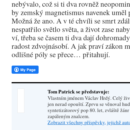
nebývalo, což si ti dva rovněž neopomi
by zemský magnetismus navenek uměl pr
Možná že ano. A v té chvíli se smrt zdá
nespatřilo světlo světa, a život zase na
ví, třeba se časem ti dva dají dohromady 
radost zdvojnásobí. A jak praví zákon 
odlišné póly se přece… přitahují.
Tom Patrick se představuje:
Vlastním jménem Václav Hrdý. Celý živo
jen nerad opouští. Zprvu se věnoval hu
syntetizátorový pop 80. let, zvláště žánr
zapáleným znalcem.
Zobrazit všechny příspěvky, jejichž au