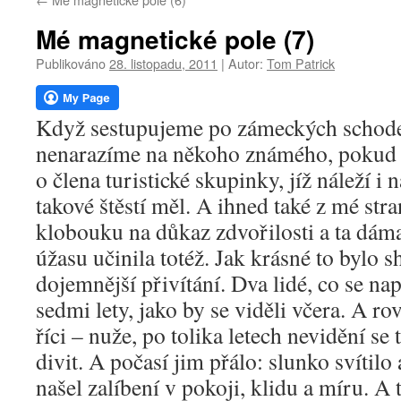
webu
Mé magnetické pole (7)
Publikováno
28. listopadu, 2011
|
Autor:
Tom Patrick
Když sestupujeme po zámeckých schode
nenarazíme na někoho známého, pokud 
o člena turistické skupinky, jíž náleží i 
takové štěstí měl. A ihned také z mé str
klobouku na důkaz zdvořilosti a ta d
úžasu učinila totéž. Jak krásné to bylo sh
dojemnější přivítání. Dva lidé, co se na
sedmi lety, jako by se viděli včera. A rov
říci – nuže, po tolika letech nevidění s
divit. A počasí jim přálo: slunko svítilo 
našel zalíbení v pokoji, klidu a míru. A