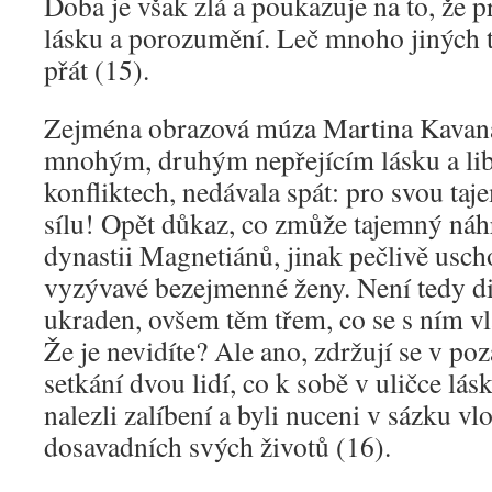
Doba je však zlá a poukazuje na to, že pr
lásku a porozumění. Leč mnoho jiných
přát (15).
Zejména obrazová múza Martina Kavana
mnohým, druhým nepřejícím lásku a libu
konfliktech, nedávala spát: pro svou t
sílu! Opět důkaz, co zmůže tajemný náh
dynastii Magnetiánů, jinak pečlivě usch
vyzývavé bezejmenné ženy. Není tedy di
ukraden, ovšem těm třem, co se s ním vlá
Že je nevidíte? Ale ano, zdržují se v p
setkání dvou lidí, co k sobě v uličce lá
nalezli zalíbení a byli nuceni v sázku vl
dosavadních svých životů (16).