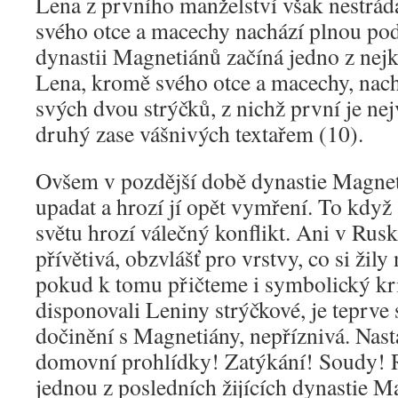
Lena z prvního manželství však nestrád
svého otce a macechy nachází plnou pod
dynastii Magnetiánů začíná jedno z nejk
Lena, kromě svého otce a macechy, nach
svých dvou strýčků, z nichž první je ne
druhý zase vášnivých textařem (10).
Ovšem v pozdější době dynastie Magnet
upadat a hrozí jí opět vymření. To když
světu hrozí válečný konflikt. Ani v Rusk
přívětivá, obzvlášť pro vrstvy, co si ži
pokud k tomu přičteme i symbolický kri
disponovali Leniny strýčkové, je teprve s
dočinění s Magnetiány, nepříznivá. Nast
domovní prohlídky! Zatýkání! Soudy! 
jednou z posledních žijících dynastie M