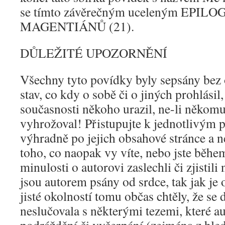
se tímto závěrečným uceleným EPIL
MAGENTIÁNŮ (21).
DŮLEŽITÉ UPOZORNĚNÍ
Všechny tyto povídky byly sepsány bez
stav, co kdy o sobě či o jiných prohlásil,
současnosti někoho urazil, ne-li někom
vyhrožoval! Přistupujte k jednotlivým
výhradně po jejich obsahové stránce a n
toho, co naopak vy víte, nebo jste během
minulosti o autorovi zaslechli či zjistil
jsou autorem psány od srdce, tak jak je 
jisté okolností tomu občas chtěly, že se
neslučovala s některými tezemi, které au