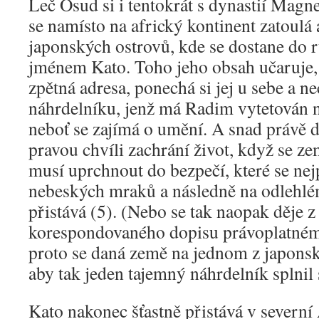
Leč Osud si i tentokrát s dynastií Magn
se namísto na africký kontinent zatoulá 
japonských ostrovů, kde se dostane do 
jménem Kato. Toho jeho obsah učaruje, 
zpětná adresa, ponechá si jej u sebe a ne
náhrdelníku, jenž má Radim vytetován n
neboť se zajímá o umění. A snad právě
pravou chvíli zachrání život, když se z
musí uprchnout do bezpečí, které se nejpr
nebeských mraků a následně na odlehlé
přistává (5). (Nebo se tak naopak děje
korespondovaného dopisu právoplatnému
proto se daná země na jednom z japonsk
aby tak jeden tajemný náhrdelník splnil
Kato nakonec šťastně přistává v severní