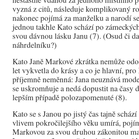
vyzná z citů, následuje komplikovaný r
nakonec pojímá za manželku a narodí s
jednou takhle Kato schází po zámeckýc
svou dávnou lásku Janu (7). (Osud či da
náhrdelníku?)
Kato Janě Markové zkrátka nemůže odol
let vykvetla do krásy a co je hlavní, pro
příjemně neměnná: Jana neuznává moder
se uskromňuje a nedá dopustit na časy 
lepším případě polozapomenuté (8).
Kato se s Janou po jistý čas tajně scház
vlivem pokročilejšího věku umírá, pojí
Markovou za svou druhou zákonitou ma