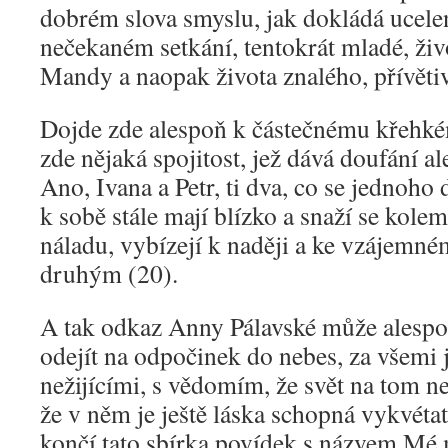
dobrém slova smyslu, jak dokládá ucelen
nečekaném setkání, tentokrát mladé, ž
Mandy a naopak života znalého, přívěti
Dojde zde alespoň k částečnému křehkém
zde nějaká spojitost, jež dává doufání a
Ano, Ivana a Petr, ti dva, co se jednoho d
k sobě stále mají blízko a snaží se kole
náladu, vybízejí k naději a ke vzájemn
druhým (20).
A tak odkaz Anny Pálavské může alespo
odejít na odpočinek do nebes, za všemi
nežijícími, s vědomím, že svět na tom n
že v něm je ještě láska schopná vykvétat
končí tato sbírka povídek s názvem Mé 