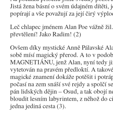
Jistá žena básní o svém údajném dítěti, j
popírají a vše považují za její čirý výplo
Leč chlapec jménem Alan Poe vážně žil.
převtělení! Jako Radim! (2)
Ovšem díky mystické Anně Pálavské Ala
sobě mísí magický přerod. A to v podo
MAGNETIÁNU, jenž Alan, nyní tedy ji
vytetován na pravém předloktí. A takov
magické znamení dokáže potěšit i potráp
počasí na zem snáší své rejdy a spolčí s
pán lidských dějin – Osud, a tak obojí n
bloudit lesním labyrintem, z něhož do c
jedna jediná cesta (3).