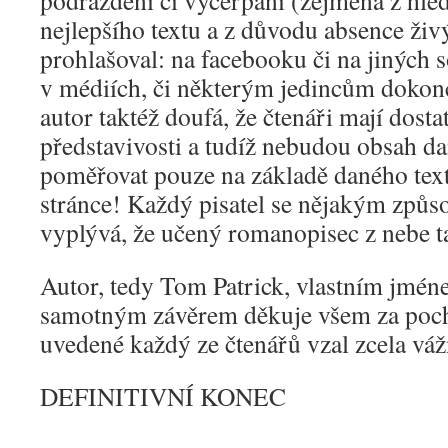
podráždění či vyčerpání (zejména z hled
nejlepšího textu a z důvodu absence živ
prohlašoval: na facebooku či na jiných s
v médiích, či některým jedincům dokon
autor taktéž doufá, že čtenáři mají dost
představivosti a tudíž nebudou obsah d
poměřovat pouze na základě daného tex
stránce! Každý pisatel se nějakým způs
vyplývá, že učený romanopisec z nebe t
Autor, tedy Tom Patrick, vlastním jmé
samotným závěrem děkuje všem za poch
uvedené každý ze čtenářů vzal zcela vá
DEFINITIVNÍ KONEC