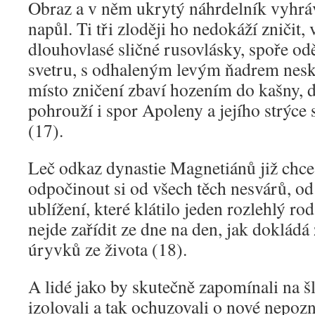
Obraz a v něm ukrytý náhrdelník vyhráv
napůl. Ti tři zloději ho nedokáží zničit, 
dlouhovlasé sličné rusovlásky, spoře o
svetru, s odhaleným levým ňadrem nesku
místo zničení zbaví hozením do kašny, 
pohrouží i spor Apoleny a jejího strýc
(17).
Leč odkaz dynastie Magnetiánů již chce 
odpočinout si od všech těch nesvárů, od
ublížení, které klátilo jeden rozlehlý r
nejde zařídit ze dne na den, jak dokládá
úryvků ze života (18).
A lidé jako by skutečně zapomínali na šl
izolovali a tak ochuzovali o nové nepoz