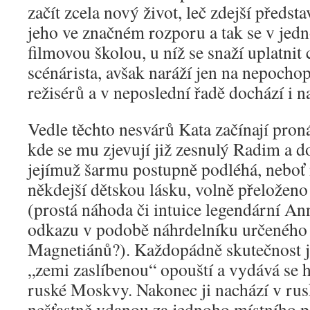
začít zcela nový život, leč zdejší předst
jeho ve značném rozporu a tak se v jed
filmovou školou, u níž se snaží uplatni
scénárista, avšak naráží jen na nepochop
režisérů a v neposlední řadě dochází i n
Vedle těchto nesvárů Kata začínají pron
kde se mu zjevují již zesnulý Radim a d
jejímuž šarmu postupně podléhá, neboť
někdejší dětskou lásku, volně přeložen
(prostá náhoda či intuice legendární Ann
odkazu v podobě náhrdelníku určeného 
Magnetiánů?). Každopádně skutečnost je
„zemi zaslíbenou“ opouští a vydává se 
ruské Moskvy. Nakonec ji nachází v ru
nešťastně vdanou za jednoho místního p