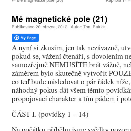
webu
Mé magnetické pole (21)
Publikováno
26. března, 2012
|
Autor:
Tom Patrick
A nyní si zkusím, jen tak nezávazně, utv
pokud se, vážení čtenáři, s dovolením n
samozřejmě NEMUSÍTE brát vážně, ne
záměrem bylo skutečně vytvořit POUZE
co teď bude následovat o pár řádek níže, 
náhodný pokus dát všem těmto povídkám
propojovací charakter a tím pádem i pot
ČÁST I. (povídky 1 – 14)
Na počátku příběhu jsme svědky pozoru