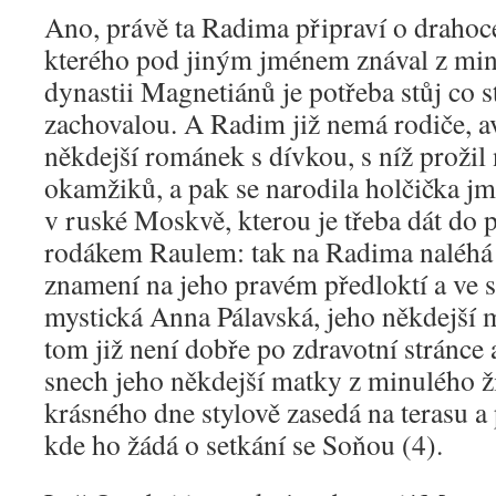
Ano, právě ta Radima připraví o drahoc
kterého pod jiným jménem znával z min
dynastii Magnetiánů je potřeba stůj co s
zachovalou. A Radim již nemá rodiče, a
někdejší románek s dívkou, s níž prožil
okamžiků, a pak se narodila holčička jm
v ruské Moskvě, kterou je třeba dát do 
rodákem Raulem: tak na Radima naléhá
znamení na jeho pravém předloktí a ve s
mystická Anna Pálavská, jeho někdejší
tom již není dobře po zdravotní stránce 
snech jeho někdejší matky z minulého 
krásného dne stylově zasedá na terasu a 
kde ho žádá o setkání se Soňou (4).