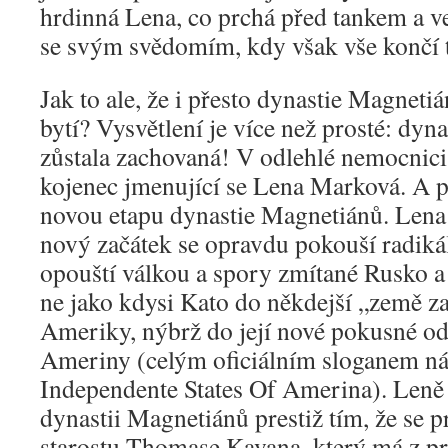
hrdinná Lena, co prchá před tankem a ve
se svým svědomím, kdy však vše končí t
Jak to ale, že i přesto dynastie Magnet
bytí? Vysvětlení je více než prosté: dyn
zůstala zachovaná! V odlehlé nemocnici
kojenec jmenující se Lena Marková. A p
novou etapu dynastie Magnetiánů. Lena
nový začátek se opravdu pokouší radik
opouští válkou a spory zmítané Rusko a 
ne jako kdysi Kato do někdejší „země za
Ameriky, nýbrž do její nové pokusné od
Ameriny (celým oficiálním sloganem náz
Independente States Of Amerina). Leně s
dynastii Magnetiánů prestiž tím, že se 
starostu Thomase Kavana, který má z p