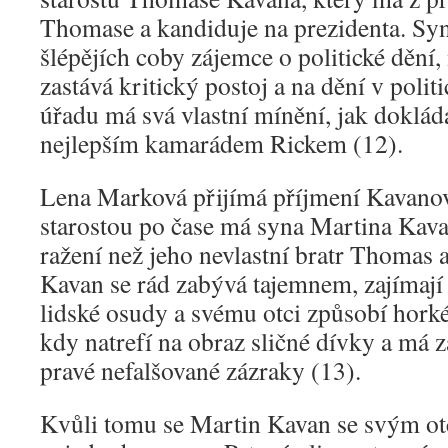
Thomase a kandiduje na prezidenta. Syn
šlépějích coby zájemce o politické dění,
zastává kritický postoj a na dění v polit
úřadu má svá vlastní mínění, jak doklád
nejlepším kamarádem Rickem (12).
Lena Marková přijímá příjmení Kavano
starostou po čase má syna Martina Kavan
ražení než jeho nevlastní bratr Thomas a
Kavan se rád zabývá tajemnem, zajímají 
lidské osudy a svému otci způsobí hork
kdy natrefí na obraz sličné dívky a má z
pravé nefalšované zázraky (13).
Kvůli tomu se Martin Kavan se svým o