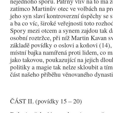
nejednoho sporu. Patrný vliv na to má z
zatímco Martinův otec ve volbách na pre
jeho syn slaví kontroverzní úspěchy se
a ba co víc, široké veřejnosti toto rozho
Spory mezi otcem a synem zajdou tak da
osobní roztržce, při níž Martin Kavan s
základě povídky o oslovi a koňovi (14), 
místní bajka namířená proti lidem, co ma
jako takovou, poukazující na jejich dlou
politiky a magie tak nelze skloubit a t
část našeho příběhu věnovaného dynast
ČÁST II. (povídky 15 – 20)