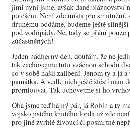
jimi nyní jsme, avšak dané bláznovství 
potěšení. Není zde místa pro smutnění.
druhému oddáme, budeme ještě silnější 
pod vodopády. Ne, tady se přání pouze p
zúčastněných!
Jeden nádherný den, doufám, že ne jedin
tak zachovejme tuto vzácnou schodu dvo
co v sobě našli zalíbení. Jenom ty a já 
památka. A vedle nich ještě štěstí nám d
promlouvat. Tak uchovejme si ho vrchova
Oba jsme teď bájný pár, já Robin a ty 
vojsko jistého krutého lorda už zde není
pro jiné zvrhlé živoucí či posmrtné nepř