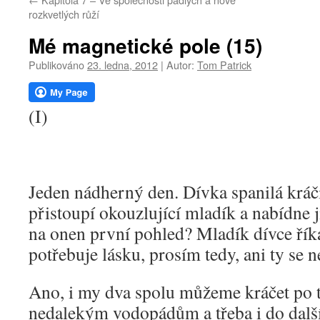
webu
rozkvetlých růží
Mé magnetické pole (15)
Publikováno
23. ledna, 2012
|
Autor:
Tom Patrick
(I)
Jeden nádherný den. Dívka spanilá kráčí
přistoupí okouzlující mladík a nabídne jí
na onen první pohled? Mladík dívce řík
potřebuje lásku, prosím tedy, ani ty se 
Ano, i my dva spolu můžeme kráčet po 
nedalekým vodopádům a třeba i do další