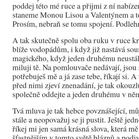
poddej této mé ruce a přijmi z ní nabíze
staneme Monou Lisou a Valentýnem a t
Prosím, nebraň se tomu spojení. Podleh
A tak skutečně spolu oba ruku v ruce k
blíže vodopádům, i když již nastává so
magického, když jeden druhému neustále
miluji tě. Na pomlouvače nedávají, jsou
potřebuješ mě a já zase tebe, říkají si. 
před nimi zjeví znenadání, je tak okouzl
společně oddejte a jeden druhému v něm
Tvá mluva je tak hebce povznášející, m
stále a neopovažuj se ji pustit. Ještě jed
říkej mi jen samá krásná slova, která mě 
šťastnějším v tomto světě bláznů a podi