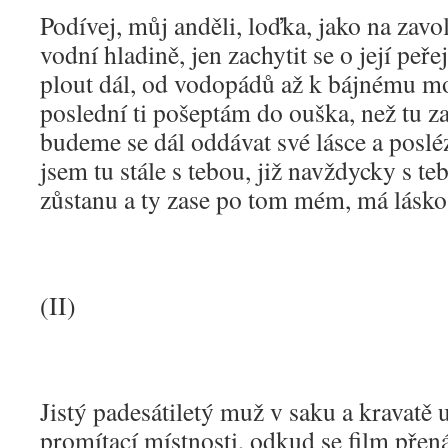
Podívej, můj anděli, loďka, jako na zav
vodní hladině, jen zachytit se o její peř
plout dál, od vodopádů až k bájnému moř
poslední ti pošeptám do ouška, než tu z
budeme se dál oddávat své lásce a poslé
jsem tu stále s tebou, již navždycky s t
zůstanu a ty zase po tom mém, má lásko,
(II)
Jistý padesátiletý muž v saku a kravatě
promítací místnosti, odkud se film přená