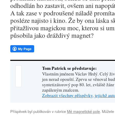
odhodlán ho zastavit, ovšem ani napopát
A tak zase v podroušené náladě promítac
posléze najisto i kino. Že by ona láska 
přitažlivou magickou moc, kterou si umí
působila jako dráždivý magnet?
Tom Patrick se představuje:
Vlastním jménem Václav Hrdý. Celý živo
jen nerad opouští. Zprvu se věnoval hu
syntetizátorový pop 80. let, zvláště žánr
zapáleným znalcem.
Zobrazit všechny příspěvky, jejichž au
Příspěvek byl publikován v rubrice
Mé magnetické pole
. Můžete 