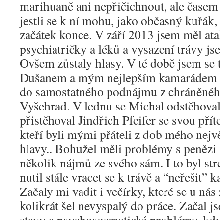
marihuaně ani nepřičichnout, ale časem
jestli se k ní mohu, jako občasný kuřák, 
začátek konce. V září 2013 jsem měl at
psychiatričky a léků a vysazení trávy jse
Ovšem zůstaly hlasy. V té době jsem se 
Dušanem a mým nejlepším kamarádem
do samostatného podnájmu z chráněnéh
Vyšehrad. V lednu se Michal odstěhoval 
přistěhoval Jindřich Pfeifer se svou příte
kteří byli mými přáteli z dob mého nejv
hlavy.. Bohužel měli problémy s penězi a 
několik nájmů ze svého sám. I to byl str
nutil stále vracet se k trávě a “neřešit”
Začaly mi vadit i večírky, které se u nás
kolikrát šel nevyspalý do práce. Začal j
stavy a psychososmatické problémy, kd