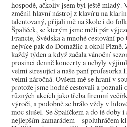
hospodě, ačkoliv jsem byl ještě mladý. 
změnil hlavní nástroj z klavíru na klarin
talentovaný, přijali mě na škole i do fo
Špalíček, se kterým jsme měli pár výjez
Francie, Švédska a mnohé cestování po 
nejvíce pak do Domažlic a okolí Plzně.
každý týden a když začala vánoční sezon
prosinci denně koncerty a nebyly výjimk
velmi stresující a naše paní profesorka
velmi náročná. Ovšem mě se hraní v sou
protože jsme hodně cestovali a poznali 
různých akcích jako třeba firemní večírky
výročí, a podobně se hrálo vždy v lidov
moc slušel. Se Špalíčkem a do té doby 
nejlepším kamarádem – spoluhráčem kl