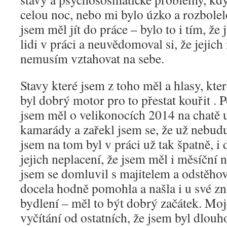
celou noc, nebo mi bylo úzko a rozbole
jsem měl jít do práce – bylo to i tím, že
lidi v práci a neuvědomoval si, že jejich 
nemusím vztahovat na sebe.
Stavy které jsem z toho měl a hlasy, kt
byl dobrý motor pro to přestat kouřit . 
jsem měl o velikonocích 2014 na chatě u
kamarády a zařekl jsem se, že už nebudu
jsem na tom byl v práci už tak špatně, i
jejich neplacení, že jsem měl i měsíční
jsem se domluvil s majitelem a odstěho
docela hodně pomohla a našla i u své 
bydlení – měl to být dobrý začátek. Moj
vyčítání od ostatních, že jsem byl dlou