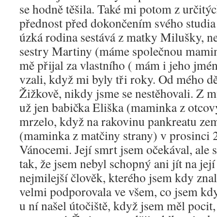
se hodně těšila. Také mi potom z určitý
přednost před dokončením svého studia
úzká rodina sestává z matky Milušky, ne
sestry Martiny (máme společnou mamin
mě přijal za vlastního ( mám i jeho jmé
vzali, když mi byly tři roky. Od mého d
Žižkově, nikdy jsme se nestěhovali. Z 
už jen babička Eliška (maminka z otcov
mrzelo, když na rakovinu pankreatu ze
(maminka z matčiny strany) v prosinci 
Vánocemi. Její smrt jsem očekával, ale 
tak, že jsem nebyl schopný ani jít na jej
nejmilejší člověk, kterého jsem kdy zn
velmi podporovala ve všem, co jsem kdy
u ní našel útočiště, když jsem měl pocit