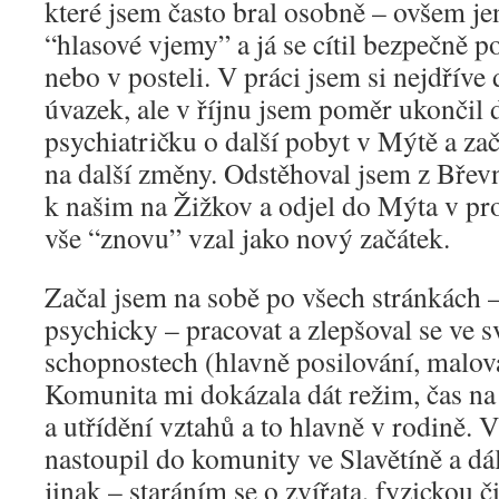
které jsem často bral osobně – ovšem j
“hlasové vjemy” a já se cítil bezpečně 
nebo v posteli. V práci jsem si nejdříve
úvazek, ale v říjnu jsem poměr ukončil
psychiatričku o další pobyt v Mýtě a zač
na další změny. Odstěhoval jsem z Břevn
k našim na Žižkov a odjel do Mýta v pr
vše “znovu” vzal jako nový začátek.
Začal jsem na sobě po všech stránkách – 
psychicky – pracovat a zlepšoval se ve 
schopnostech (hlavně posilování, malová
Komunita mi dokázala dát režim, čas na
a utřídění vztahů a to hlavně v rodině.
nastoupil do komunity ve Slavětíně a dál
jinak – staráním se o zvířata, fyzickou č