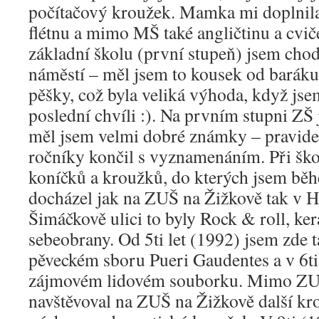
počítačový kroužek. Mamka mi doplnila j
flétnu a mimo MŠ také angličtinu a cvič
základní školu (první stupeň) jsem chod
náměstí – měl jsem to kousek od baráku,
pěšky, což byla veliká výhoda, když jse
poslední chvíli :). Na prvním stupni ZŠ 
měl jsem velmi dobré známky – pravidel
ročníky končil s vyznamenáním. Při ško
koníčků a kroužků, do kterých jsem bě
docházel jak na ZUŠ na Žižkově tak v 
Šimáčkově ulici to byly Rock & roll, ke
sebeobrany. Od 5ti let (1992) jsem zde t
pěveckém sboru Pueri Gaudentes a v 6ti 
zájmovém lidovém souborku. Mimo ZU
navštěvoval na ZUŠ na Žižkově další k