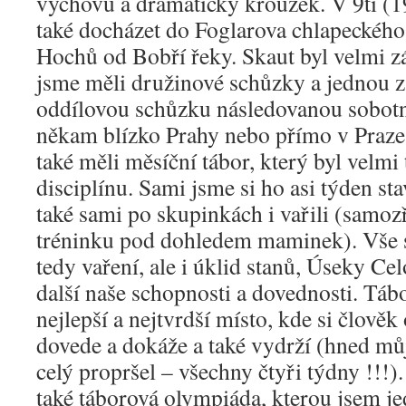
výchovu a dramatický kroužek. V 9ti (1
také docházet do Foglarova chlapeckého
Hochů od Bobří řeky. Skaut byl velmi 
jsme měli družinové schůzky a jednou z
oddílovou schůzku následovanou sobot
někam blízko Prahy nebo přímo v Praze
také měli měsíční tábor, který byl velmi
disciplínu. Sami jsme si ho asi týden sta
také sami po skupinkách i vařili (sam
tréninku pod dohledem maminek). Vše s
tedy vaření, ale i úklid stanů, Úseky Ce
další naše schopnosti a dovednosti. Táb
nejlepší a nejtvrdší místo, kde si člově
dovede a dokáže a také vydrží (hned mů
celý propršel – všechny čtyři týdny !!!)
také táborová olympiáda, kterou jsem je