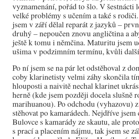
vyznamenání, pořád to šlo. V šestnácti l
velké problémy s učením a také s rodiči.
jsem v září dělal reparát z jazyků – prvn
druhý – nepoučen znovu angličtina a ab
ještě k tomu i němčina. Maturitu jsem 
ušima v podzimním termínu, kvůli dalš
Po ní jsem se na pár let odstěhoval z d
coby klarinetisty velmi záhy skončila tí
hlouposti a naivitě nechal klarinet ukrá
herně (kde jsem později docela slušně r
marihuanou). Po odchodu (vyhazovu) z
stěhovat po kamarádech. Nejdříve jsem c
Bulovce s kamarády ze skautu, ale prot
s prací a placením nájmu, tak jsem se z