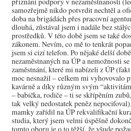
přiznání podpory v nezaměstnanosti (le
samozřejmě nikdo potvrdit nechtěl a of
doba na brigádách přes pracovní agentu
dlouhá, zůstával jsem i nadále bez stálý
prostředků. V této době jsem se také dos
zákonem. Nevím, co mě to tenkrát popadl
jsem si cizí telefon. Po nějaké delší dob
nezaměstnaných na ÚP a nemožnosti se 
zaměstnání, které mi nabízeli z ÚP (fakt 
moc nesnažil – celkem mi vyhovovalo p
kavárně a díky různým svým “aktivitám”
– babička, rodiče – ti se skřípěním zu
tak velký nedostatek peněz nepociťoval)
mamky zařídil na ÚP rekvalifikační kur
studia, který jsem velmi úspěšně dokonč
tomto oboru je o to těžší, že všude požad