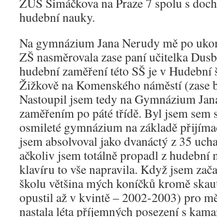
ZUŠ Šimáčkova na Praze 7 spolu s doc
hudební nauky.
Na gymnázium Jana Nerudy mě po ukon
ZŠ nasměrovala zase paní učitelka Dusba
hudební zaměření této SŠ je v Hudební š
Žižkově na Komenského náměstí (zase b
Nastoupil jsem tedy na Gymnázium Ja
zaměřením po páté třídě. Byl jsem sem s
osmileté gymnázium na základě přijímac
jsem absolvoval jako dvanáctý z 35 uchaz
ačkoliv jsem totálně propadl z hudební 
klavíru to vše napravila. Když jsem zača
školu většina mých koníčků kromě skaut
opustil až v kvintě – 2002-2003) pro mě
nastala léta příjemných posezení s kama