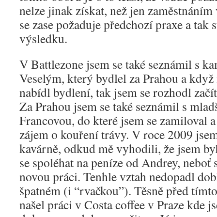
nelze jinak získat, než jen zaměstnáním
se zase požaduje předchozí praxe a tak s
výsledku.
V Battlezone jsem se také seznámil s 
Veselým, který bydlel za Prahou a když
nabídl bydlení, tak jsem se rozhodl začí
Za Prahou jsem se také seznámil s mla
Francovou, do které jsem se zamiloval a 
zájem o kouření trávy. V roce 2009 jsem
kavárně, odkud mě vyhodili, že jsem byl
se spoléhat na peníze od Andrey, neboť s
novou práci. Tenhle vztah nedopadl dobř
špatném (i “rvačkou”). Těsně před tímt
našel práci v Costa coffee v Praze kde j