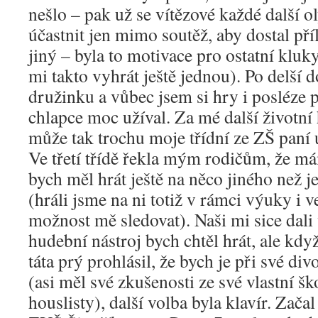
nešlo – pak už se vítězové každé další 
účastnit jen mimo soutěž, aby dostal pří
jiný – byla to motivace pro ostatní kluk
mi takto vyhrát ještě jednou). Po delší d
družinku a vůbec jsem si hry i posléze 
chlapce moc užíval. Za mé další životn
může tak trochu moje třídní ze ZŠ paní
Ve třetí třídě řekla mým rodičům, že má
bych měl hrát ještě na něco jiného než j
(hráli jsme na ni totiž v rámci výuky i v
možnost mě sledovat). Naši mi sice dali 
hudební nástroj bych chtěl hrát, ale když
táta prý prohlásil, že bych je při své div
(asi měl své zkušenosti ze své vlastní šk
houslisty), další volba byla klavír. Začal