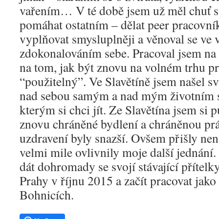
vařením… V té době jsem už měl chuť s
pomáhat ostatním – dělat peer pracovní
vyplňovat smysluplněji a věnoval se ve 
zdokonalováním sebe. Pracoval jsem na 
na tom, jak být znovu na volném trhu p
“použitelný”. Ve Slavětíně jsem našel s
nad sebou samým a nad mým životním 
kterým si chci jít. Ze Slavětína jsem si 
znovu chráněné bydlení a chráněnou prá
uzdravení byly snazší. Ovšem přišly nena
velmi mile ovlivnily moje další jednání
dát dohromady se svojí stávající přítelk
Prahy v říjnu 2015 a začít pracovat jako
Bohnicích.