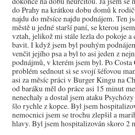
dokonce na dobu neurčitou. Já jsem se 
do Prahy na krátkou dobu domů k rodič
najdu do měsíce najdu podnájem. Ten js
městě u jedné starší paní, se kterou js
vztah, jelikož mi stále lezla do pokoje a
bavit. I když jsem byl pouhým podnáje
venčit jejího psa a byl to asi jeden z ne
podnájmů, v kterém jsem byl. Po Costa 
problém sednout si se svojí šéfovou man
asi za měsíc práci v Burger Kingu na Ch
od baráku měl do práce asi 15 minut me
nenechaly a dostal jsem ataku Psychózy
šlo rychle z kopce. Byl jsem hospitaliz
nemocnici jsem se trochu zlepšil a mari
hlavy. Byl jsem hospitalizován skoro 2 m