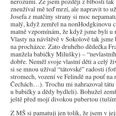
nerozumí. Že jsem později z blbosti tak 
zneužíval mě teď mrzí, ale napravit to
Josefa z matčiny strany si moc nepamatu
malý, když zemřel na nonHodgkinovu ch
matně vzpomínám, že když jsme byli u 
Vlasty na návštěvě v Sokolově tak jsme 
na procházce. Zato druhého dědečka Fr
manžela babičky Milušky) – “nevlastníh
dobře. Neměl svoje vlastní děti a celý živ
si se mnou užíval “tátovské” radosti (fot
stromech, vození ve Felindě na pouť na 
Čechách…). Trochu mi nahrazoval tátu
u babičky a dědy bydleli). Bohužel zemř
ještě před mojí divokou pubertou (tuší
Z MŠ si pamatuji jen tolik, že jsem v je