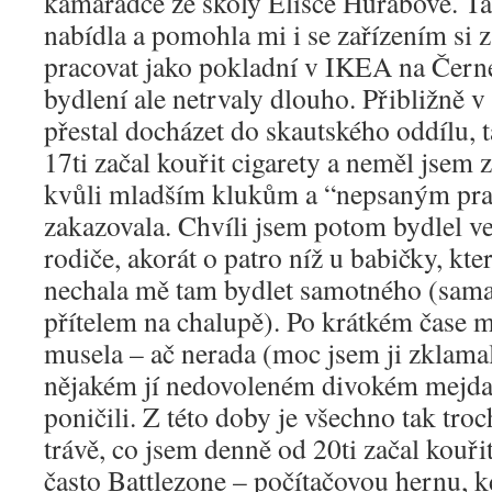
kamarádce ze školy Elišce Hurábové. Ta
nabídla a pomohla mi i se zařízením si 
pracovat jako pokladní v IKEA na Čern
bydlení ale netrvaly dlouho. Přibližně v
přestal docházet do skautského oddílu, t
17ti začal kouřit cigarety a neměl jsem 
kvůli mladším klukům a “nepsaným prav
zakazovala. Chvíli jsem potom bydlel v
rodiče, akorát o patro níž u babičky, kte
nechala mě tam bydlet samotného (sama
přítelem na chalupě). Po krátkém čase m
musela – ač nerada (moc jsem ji zklamal
nějakém jí nedovoleném divokém mejdan
poničili. Z této doby je všechno tak tr
trávě, co jsem denně od 20ti začal kouři
často Battlezone – počítačovou hernu, 