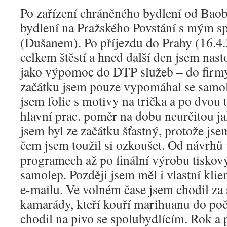
Po zařízení chráněného bydlení od Baob
bydlení na Pražského Povstání s mým s
(Dušanem). Po příjezdu do Prahy (16.4
celkem štěstí a hned další den jsem nas
jako výpomoc do DTP služeb – do firmy
začátku jsem pouze vypomáhal se samo
jsem folie s motivy na trička a po dvou 
hlavní prac. poměr na dobu neurčitou jak
jsem byl ze začátku šťastný, protože jse
čem jsem toužil si ozkoušet. Od návrhů 
programech až po finální výrobu tiskov
samolep. Později jsem měl i vlastní klie
e-mailu. Ve volném čase jsem chodil za
kamarády, kteří kouří marihuanu do poč
chodil na pivo se spolubydlícím. Rok a 