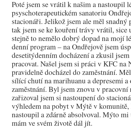
Poté jsem se vrátil k našim a nastoupil 
psyschoterapeutickém sanatoriu Ondřej
stacionáři. Jelikož jsem ale měl snadný
tak jsem se ke kouření trávy vrátil, sice
stejně to nemělo dobrý dopad na mojí lé
denní program – na Ondřejově jsem úsp
desetitýdenním docházení a zkusil jsem
pracovat. Našel jsem si práci v KFC na 
pravidelně docházel do zaměstnání. Měl
sílící chutí na marihuanu a depresemi a 
zaměstnání. Byl jsem znovu v pracovní 
zařizoval jsem si nastoupení do stacion
výhledem na pobyt v Mýtě v komunitě, 
nastoupil a zdárně absolvoval. Mýto mi
mám ve svém životě dál jít.