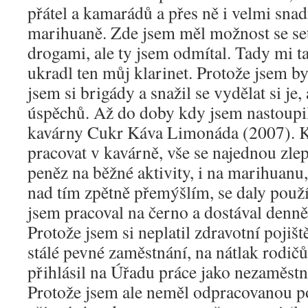
přátel a kamarádů a přes ně i velmi snad
marihuaně. Zde jsem měl možnost se set
drogami, ale ty jsem odmítal. Tady mi 
ukradl ten můj klarinet. Protože jsem by
jsem si brigády a snažil se vydělat si je
úspěchů. Až do doby kdy jsem nastoupi
kavárny Cukr Káva Limonáda (2007). K
pracovat v kavárně, vše se najednou zlep
peněz na běžné aktivity, i na marihuanu,
nad tím zpětně přemýšlím, se daly použí
jsem pracoval na černo a dostával denně
Protože jsem si neplatil zdravotní pojiš
stálé pevné zaměstnání, na nátlak rodič
přihlásil na Úřadu práce jako nezaměst
Protože jsem ale neměl odpracovanou p