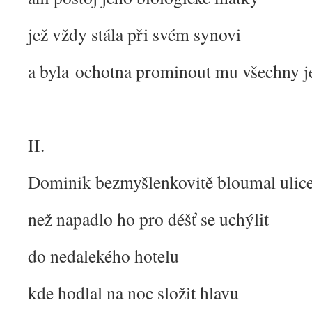
jež vždy stála při svém synovi
a byla ochotna prominout mu všechny j
II.
Dominik bezmyšlenkovitě bloumal ulic
než napadlo ho pro déšť se uchýlit
do nedalekého hotelu
kde hodlal na noc složit hlavu