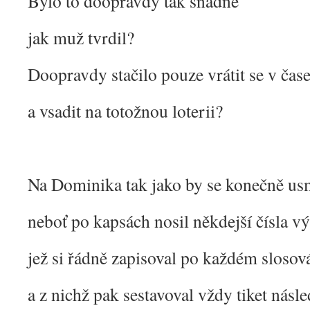
Bylo to doopravdy tak snadné
jak muž tvrdil?
Doopravdy stačilo pouze vrátit se v čas
a vsadit na totožnou loterii?
Na Dominika tak jako by se konečně usm
neboť po kapsách nosil někdejší čísla v
jež si řádně zapisoval po každém slosov
a z nichž pak sestavoval vždy tiket násl