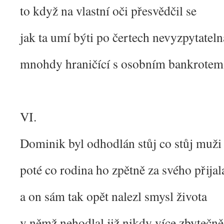
to když na vlastní oči přesvědčil se
jak ta umí býti po čertech nevyzpytateln
mnohdy hraničící s osobním bankrotem
VI.
Dominik byl odhodlán stůj co stůj muži
poté co rodina ho zpětně za svého přijal
a on sám tak opět nalezl smysl života
v němž nehodlal již nikdy více zbytečně