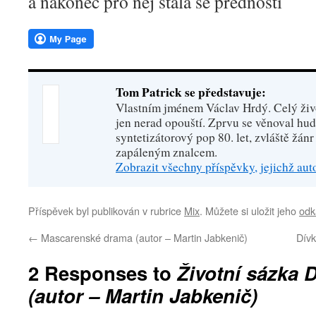
a nakonec pro něj stala se předností
Tom Patrick se představuje:
Vlastním jménem Václav Hrdý. Celý živo
jen nerad opouští. Zprvu se věnoval hu
syntetizátorový pop 80. let, zvláště žánr
zapáleným znalcem.
Zobrazit všechny příspěvky, jejichž au
Příspěvek byl publikován v rubrice
Mix
. Můžete si uložit jeho
odk
←
Mascarenské drama (autor – Martin Jabkenič)
Dívk
2 Responses to
Životní sázka 
(autor – Martin Jabkenič)