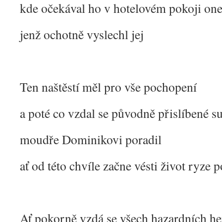
kde očekával ho v hotelovém pokoji on
jenž ochotně vyslechl jej
Ten naštěstí měl pro vše pochopení
a poté co vzdal se původně přislíbené 
moudře Dominikovi poradil
ať od této chvíle začne vésti život ryze 
Ať pokorně vzdá se všech hazardních he