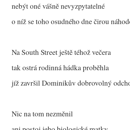
nebýt oné vášně nevyzpytatelné
o níž se toho osudného dne čirou náho
Na South Street ještě téhož večera
tak ostrá rodinná hádka proběhla
jíž završil Dominikův dobrovolný odc
Nic na tom nezměnil
ani postoj jeho biologické matky