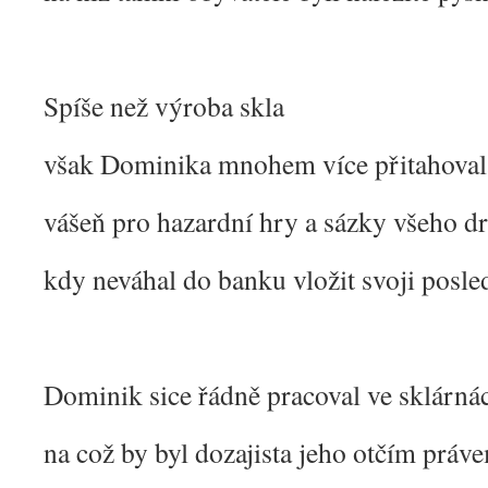
Spíše než výroba skla
však Dominika mnohem více přitahoval
vášeň pro hazardní hry a sázky všeho d
kdy neváhal do banku vložit svoji posl
Dominik sice řádně pracoval ve sklárná
na což by byl dozajista jeho otčím práv