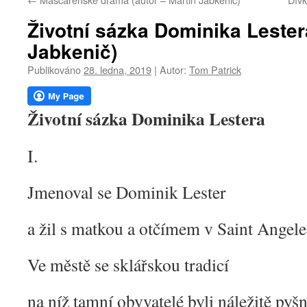
webu
Životní sázka Dominika Lestera
Jabkenič)
Publikováno
28. ledna, 2019
|
Autor:
Tom Patrick
Životní sázka Dominika Lestera
I.
Jmenoval se Dominik Lester
a žil s matkou a otčímem v Saint Angele
Ve městě se sklářskou tradicí
na níž tamní obyvatelé byli náležitě pyšn