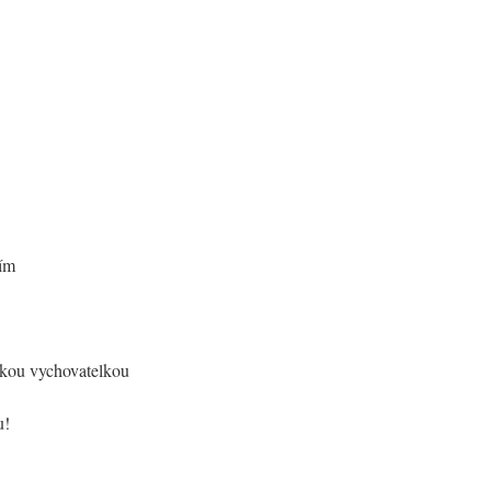
dím
ckou vychovatelkou
u!