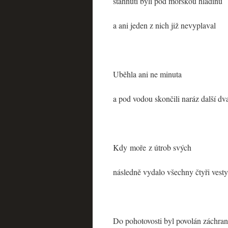
stáhnuti byli pod mořskou hladinu
a ani jeden z nich již nevyplaval
Uběhla ani ne minuta
a pod vodou skončili naráz další dv
Kdy moře z útrob svých
následně vydalo všechny čtyři vesty
Do pohotovosti byl povolán záchra