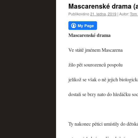
webu
Mascarenské drama (a
Publikováno
21. ledna, 2019
|
Autor:
Tom 
Mascarenské drama
Ve státě jménem Mascarena
žilo pět sourozenců pospolu
jelikož se však o ně jejich biologic
dostali se brzy nato do hledáčku so
Ty nakonec pětici umístily do děts