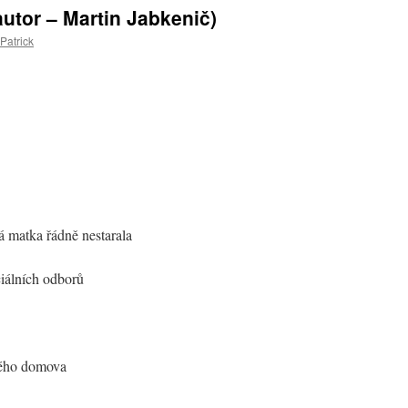
utor – Martin Jabkenič)
Patrick
ká matka řádně nestarala
ciálních odborů
kého domova