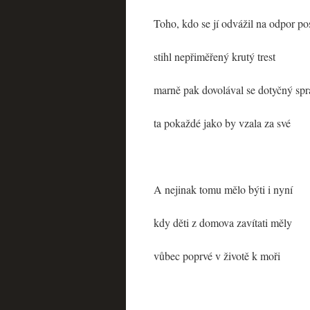
Toho, kdo se jí odvážil na odpor pos
stihl nepřiměřený krutý trest
marně pak dovolával se dotyčný spr
ta pokaždé jako by vzala za své
A nejinak tomu mělo býti i nyní
kdy děti z domova zavítati měly
vůbec poprvé v životě k moři