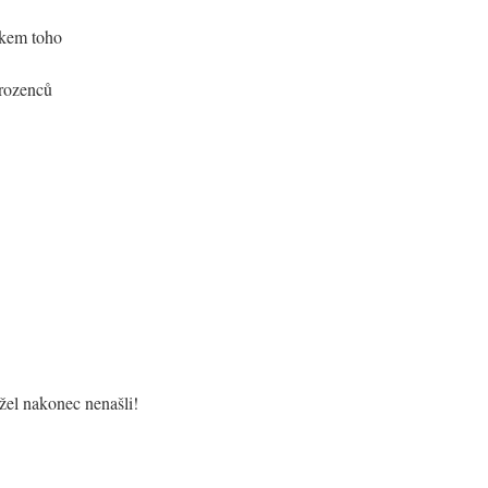
dkem toho
urozenců
el nakonec nenašli!