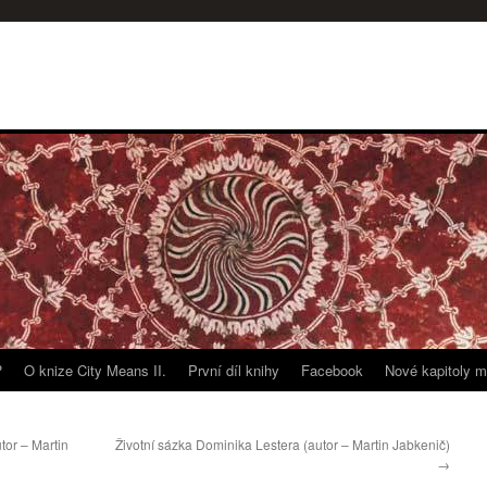
?
O knize City Means II.
První díl knihy
Facebook
Nové kapitoly m
tor – Martin
Životní sázka Dominika Lestera (autor – Martin Jabkenič)
→