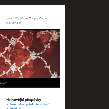
román City Means II. a povídky na
pokračování
ailem
Nejnovější příspěvky
Nové video s pořadovým číslem 20
Bratři (23)