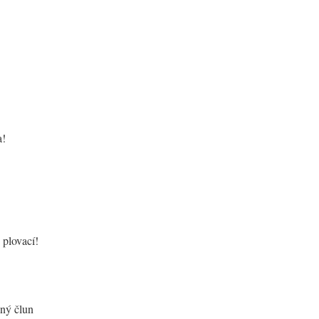
a!
 plovací!
nný člun