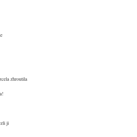
te
cela zhroutila
a!
li ji