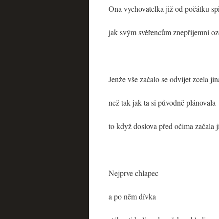
Ona vychovatelka již od počátku spř
jak svým svěřencům znepříjemní o
Jenže vše začalo se odvíjet zcela ji
než tak jak ta si původně plánovala
to když doslova před očima začala jí
Nejprve chlapec
a po něm dívka