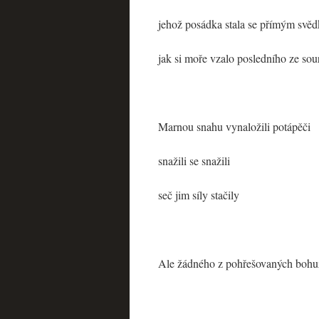
jehož posádka stala se přímým svě
jak si moře vzalo posledního ze so
Marnou snahu vynaložili potápěči
snažili se snažili
seč jim síly stačily
Ale žádného z pohřešovaných bohuž