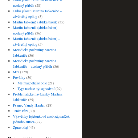
ucelený příběh
(28)
Jádro jakosti Martina Jabkeniče –
závěrečný epilog
(3)
Martin Jabkenič (sbírka básní)
(35)
Martin Jabkenič (sbírka básní) –
ucelený příběh
(36)
Martin Jabkenič (sbírka básní) –
závěrečný epilog
(5)
Melodické pochutiny Martina
Jabkeniče
(36)
Melodické pochutiny Martina
Jabkeniče – ucelený příběh
(36)
Mix
(179)
Povídky
(50)
Mé magnetické pole
(21)
Tygr nechce být agresivní
(29)
Problematické navázanky Martina
Jabkeniče
(25)
Psanec Vandy Harden
(28)
Trnité růží
(30)
Výzvěnky fejetonkové aneb zápisníček
jednoho autora
(27)
Zpravodaj
(43)