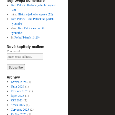
Nejnovější komentáře
Tom Patrick
:
Historie jednoho zápasu
(22)
míra
:
Historie jednoho zápasu (22)
Tom Patrick
:
Tom Patrick na portálu
“youtube”
klok
:
Tom Patrick na portálu
“youtube”
B
:
Pořadí básní (16-20)
Nové kapitoly mailem
Your email:
Archivy
Květen 2026
(1)
Únor 2026
(1)
Prosinec 2025
(1)
Říjen 2025
(1)
Září 2025
(2)
Srpen 2025
(1)
Červenec 2025
(2)
Květen 2025
(1)