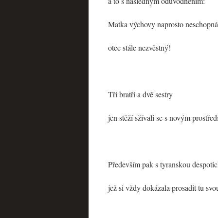
a to s následným odůvodněním:
Matka výchovy naprosto neschopná
otec stále nezvěstný!
Tři bratři a dvě sestry
jen stěží sžívali se s novým prostře
Především pak s tyranskou despoti
jež si vždy dokázala prosadit tu svo