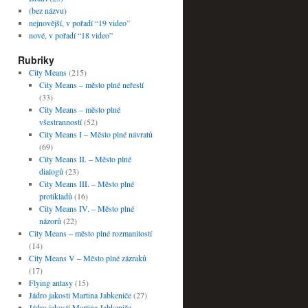
(bez názvu)
nejnovější, v pořadí “19 video”
nové, v pořadí “18 video”
Rubriky
City Means
(215)
City Means – město plné neřestí
(33)
City Means – město plné
všestranností
(52)
City Means I – Město plné návratů
(69)
City Means II. – Město plné
dialogů
(23)
City Means III. – Město plné
protikladů
(16)
City Means IV. – Město plné
názorů
(22)
City Means – město plné rozmanitostí
(14)
City Means V – Město plné zázraků
(17)
Flying antasy
(15)
Jádro jakosti Martina Jabkeniče
(27)
Jádro jakosti Martina Jabkeniče –