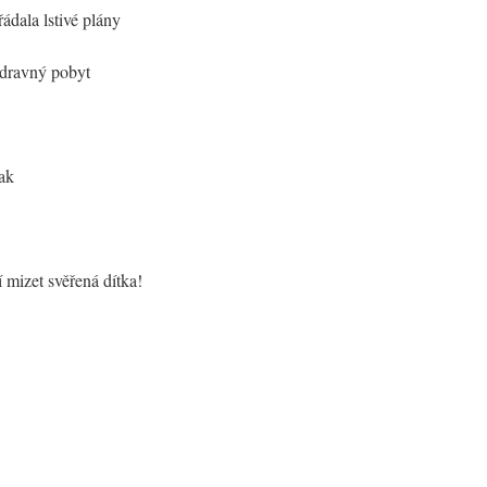
ádala lstivé plány
zdravný pobyt
nak
 mizet svěřená dítka!