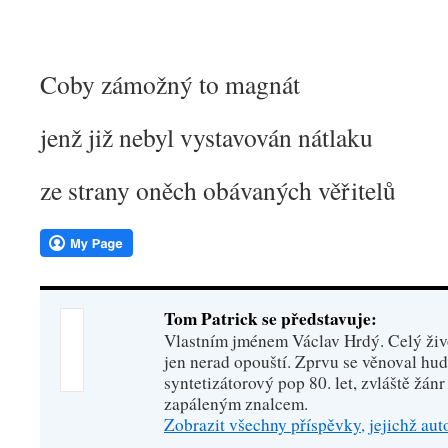
Coby zámožný to magnát
jenž již nebyl vystavován nátlaku
ze strany oněch obávaných věřitelů
Tom Patrick se představuje:
Vlastním jménem Václav Hrdý. Celý živo
jen nerad opouští. Zprvu se věnoval hu
syntetizátorový pop 80. let, zvláště žánr
zapáleným znalcem.
Zobrazit všechny příspěvky, jejichž au