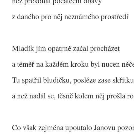
než překonal počáteční obavy
z daného pro něj neznámého prostředí
Mladík jím opatrně začal procházet
a téměř na každém kroku byl nucen něč
Tu spatřil bludičku, posléze zase skřítku
a než nadál se, těsně kolem něj prošla r
Co však zejména upoutalo Janovu pozo