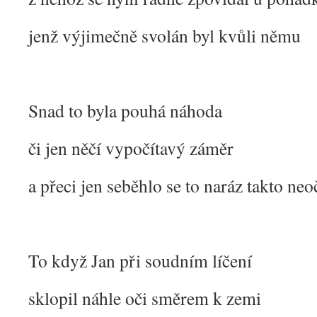
jenž výjimečně svolán byl kvůli němu
Snad to byla pouhá náhoda
či jen něčí vypočítavý záměr
a přeci jen seběhlo se to naráz takto ne
To když Jan při soudním líčení
sklopil náhle oči směrem k zemi