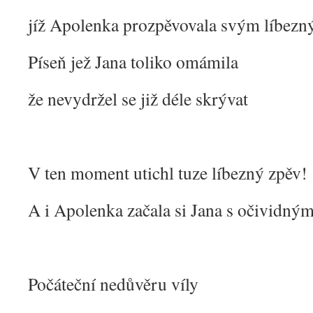
jíž Apolenka prozpěvovala svým líbez
Píseň jež Jana toliko omámila
že nevydržel se již déle skrývat
V ten moment utichl tuze líbezný zpěv!
A i Apolenka začala si Jana s očividný
Počáteční nedůvěru víly