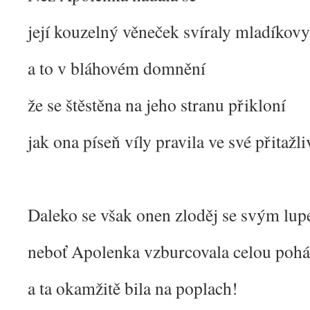
její kouzelný věneček svíraly mladíkovy
a to v bláhovém domnění
že se štěstěna na jeho stranu přikloní
jak ona píseň víly pravila ve své přitažl
Daleko se však onen zloděj se svým lup
neboť Apolenka vzburcovala celou pohá
a ta okamžitě bila na poplach!