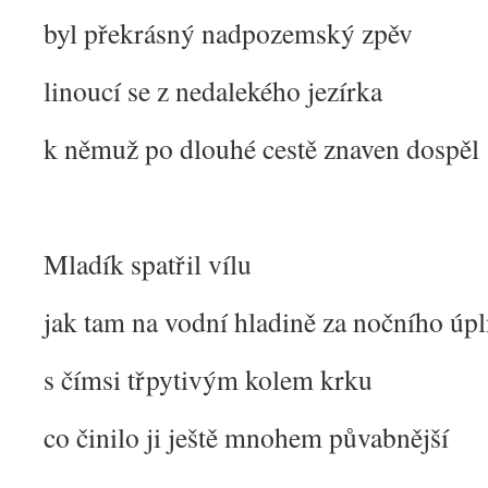
byl překrásný nadpozemský zpěv
linoucí se z nedalekého jezírka
k němuž po dlouhé cestě znaven dospěl
Mladík spatřil vílu
jak tam na vodní hladině za nočního úpl
s čímsi třpytivým kolem krku
co činilo ji ještě mnohem půvabnější