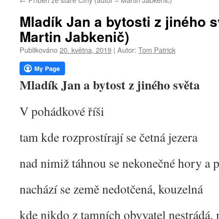
webu
Mladík Jan a bytosti z jiného s
Martin Jabkenič)
Publikováno
20. května, 2019
|
Autor:
Tom Patrick
Mladík Jan a bytost z jiného světa
V pohádkové říši
tam kde rozprostírají se četná jezera
nad nimiž táhnou se nekonečné hory a 
nachází se země nedotčená, kouzelná
kde nikdo z tamních obyvatel nestrádá, 