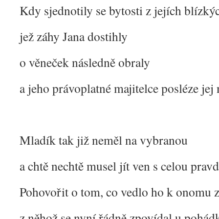
Kdy sjednotily se bytosti z jejích blízk
jež záhy Jana dostihly
o věneček následně obraly
a jeho právoplatné majitelce posléze jej 
Mladík tak již neměl na vybranou
a chtě nechtě musel jít ven s celou prav
Pohovořit o tom, co vedlo ho k onomu
z něhož se nyní řádně zpovídal u pohá