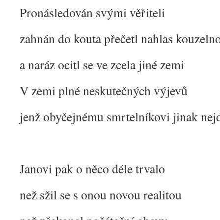
Pronásledován svými věřiteli
zahnán do kouta přečetl nahlas kouzeln
a naráz ocitl se ve zcela jiné zemi
V zemi plné neskutečných výjevů
jenž obyčejnému smrtelníkovi jinak ne
Janovi pak o něco déle trvalo
než sžil se s onou novou realitou