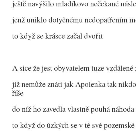
ještě navýšilo mladíkovo nečekané násl
jenž uniklo dotyčnému nedopatřením me
to když se krásce začal dvořit
A sice že jest obyvatelem tuze vzdálené
jíž nemůže znáti jak Apolenka tak nikdo
říše
do níž ho zavedla vlastně pouhá náhoda
to když do úzkých se v té své pozemské