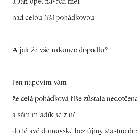
a Jan opět navrch měl
nad celou říší pohádkovou
A jak že vše nakonec dopadlo?
Jen napovím vám
že celá pohádková říše zůstala nedotčen
a sám mladík se z ní
do té své domovské bez újmy šťastně dos