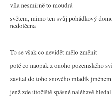
víla nesmírně to moudrá
světem, mimo ten svůj pohádkový dom
nedotčena
To se však co nevidět mělo změnit
poté co naopak z onoho pozemského svět
zavítal do toho snového mladík jménem
jenž zde útočiště spásné naléhavě hledal