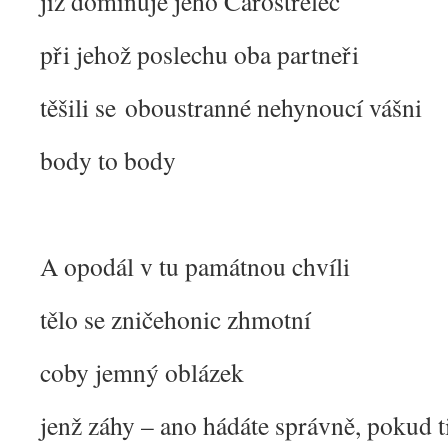
jíž dominuje jeho Čarostřelec
při jehož poslechu oba partneři
těšili se oboustranné nehynoucí vášni
body to body
A opodál v tu památnou chvíli
tělo se zničehonic zhmotní
coby jemný oblázek
jenž záhy – ano hádáte správně, pokud 