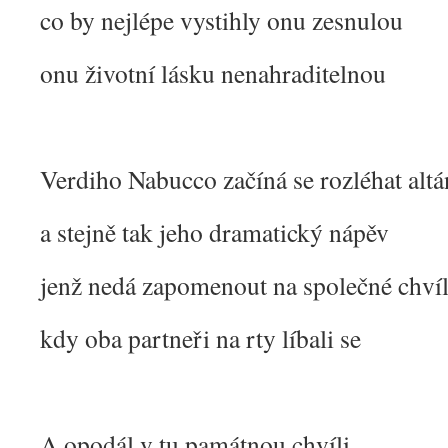
co by nejlépe vystihly onu zesnulou
onu životní lásku nenahraditelnou
Verdiho Nabucco začíná se rozléhat alt
a stejně tak jeho dramatický nápěv
jenž nedá zapomenout na společné chví
kdy oba partneři na rty líbali se
A opodál v tu památnou chvíli