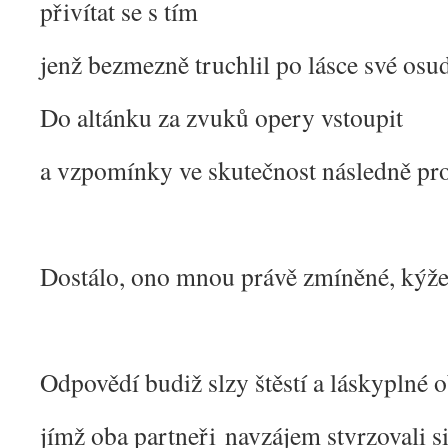
přivítat se s tím
jenž bezmezně truchlil po lásce své osu
Do altánku za zvuků opery vstoupit
a vzpomínky ve skutečnost následně pr
Dostálo, ono mnou právě zmíněné, kýž
Odpovědí budiž slzy štěstí a láskyplné 
jímž oba partneři navzájem stvrzovali s