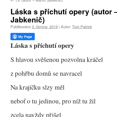
webu
Láska s příchutí opery (autor 
Jabkenič)
Publikováno
3. června, 2019
|
Autor:
Tom Patrick
Láska s příchutí opery
S hlavou svěšenou pozvolna kráčel
z pohřbu domů se navracel
Na krajíčku slzy měl
neboť o tu jedinou, pro níž tu žil
zcela navždy přišel