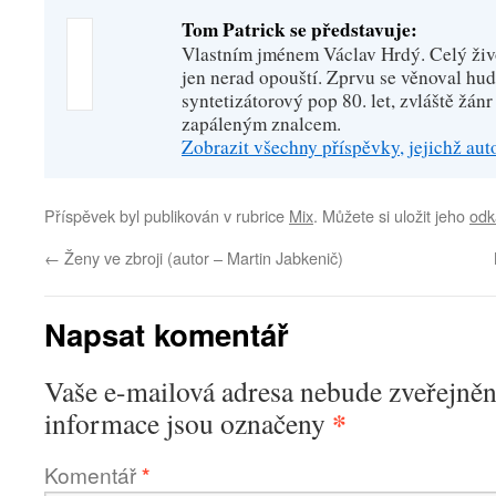
Tom Patrick se představuje:
Vlastním jménem Václav Hrdý. Celý živo
jen nerad opouští. Zprvu se věnoval hu
syntetizátorový pop 80. let, zvláště žánr
zapáleným znalcem.
Zobrazit všechny příspěvky, jejichž au
Příspěvek byl publikován v rubrice
Mix
. Můžete si uložit jeho
odk
←
Ženy ve zbroji (autor – Martin Jabkenič)
Napsat komentář
Vaše e-mailová adresa nebude zveřejněn
*
informace jsou označeny
Komentář
*