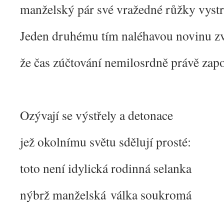
manželský pár své vražedné růžky vystr
Jeden druhému tím naléhavou novinu zv
že čas zúčtování nemilosrdně právě zap
Ozývají se výstřely a detonace
jež okolnímu světu sdělují prosté:
toto není idylická rodinná selanka
nýbrž manželská válka soukromá