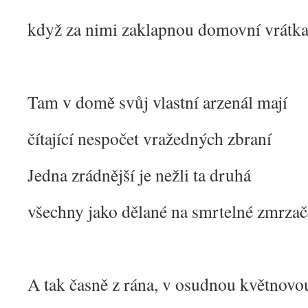
když za nimi zaklapnou domovní vrátk
Tam v domě svůj vlastní arzenál mají
čítající nespočet vražedných zbraní
Jedna zrádnější je nežli ta druhá
všechny jako dělané na smrtelné zmrzač
A tak časně z rána, v osudnou květnovo