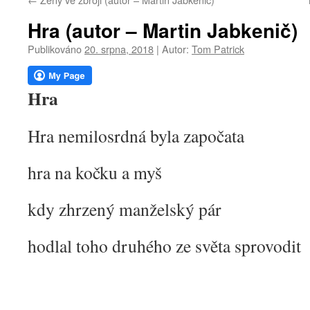
webu
Hra (autor – Martin Jabkenič)
Publikováno
20. srpna, 2018
|
Autor:
Tom Patrick
Hra
Hra nemilosrdná byla započata
hra na kočku a myš
kdy zhrzený manželský pár
hodlal toho druhého ze světa sprovodit