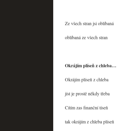
Ze všech stran jsi oblíbaná
oblíbaná ze všech stran
Okrájím plíseň z chleba…
Okrájím plíseň z chleba
jíst je prostě někdy třeba
Cítím zas finanční tíseň
tak okrájím z chleba plíseň