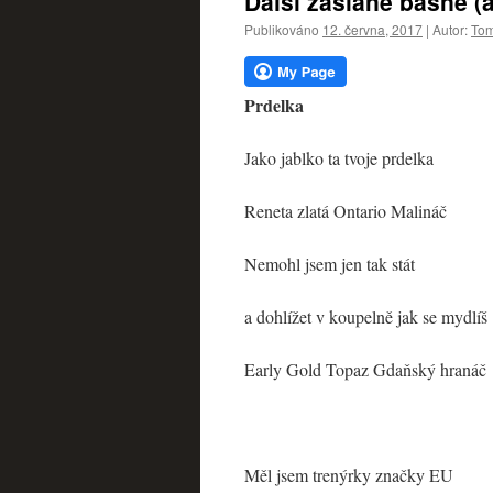
Další zaslané básně (a
webu
Publikováno
12. června, 2017
|
Autor:
Tom
Prdelka
Jako jablko ta tvoje prdelka
Reneta zlatá Ontario Malináč
Nemohl jsem jen tak stát
a dohlížet v koupelně jak se mydlíš
Early Gold Topaz Gdaňský hranáč
Měl jsem trenýrky značky EU