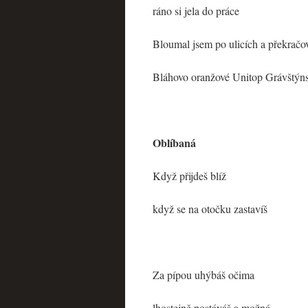
ráno si jela do práce
Bloumal jsem po ulicích a překračov
Bláhovo oranžové Unitop Grávštýn
Oblíbaná
Když přijdeš blíž
když se na otočku zastavíš
Za pípou uhýbáš očima
lhostejně postáváš a možná…