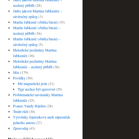
ucelený příběh
(28)
Jádro jakosti Martina Jabkeniče –
závěrečný epilog
(3)
Martin Jabkenič (sbírka básní)
(35)
Martin Jabkenič (sbírka básní) –
ucelený příběh
(36)
Martin Jabkenič (sbírka básní) –
závěrečný epilog
(5)
Melodické pochutiny Martina
Jabkeniče
(36)
Melodické pochutiny Martina
Jabkeniče – ucelený příběh
(36)
Mix
(179)
Povídky
(50)
Mé magnetické pole
(21)
Tygr nechce být agresivní
(29)
Problematické navázanky Martina
Jabkeniče
(25)
Psanec Vandy Harden
(28)
Trnité růží
(30)
Výzvěnky fejetonkové aneb zápisníček
jednoho autora
(27)
Zpravodaj
(43)