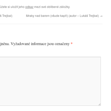
ůžete si uložit jeho
odkaz
mezi své oblíbené záložky.
š Trejbal)
Mraky nad barem (všude kapři) (autor – Lukáš Trejbal)
→
*
jněna.
Vyžadované informace jsou označeny