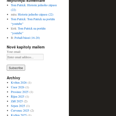
Nejnovější komentáře
Tom Patrick
:
Historie jednoho zápasu
(22)
míra
:
Historie jednoho zápasu (22)
Tom Patrick
:
Tom Patrick na portálu
“youtube”
klok
:
Tom Patrick na portálu
“youtube”
B
:
Pořadí básní (16-20)
Nové kapitoly mailem
Your email:
Archivy
Květen 2026
(1)
Únor 2026
(1)
Prosinec 2025
(1)
Říjen 2025
(1)
Září 2025
(2)
Srpen 2025
(1)
Červenec 2025
(2)
Květen 2025
(1)