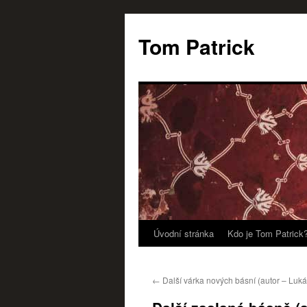
Tom Patrick
Úvodní stránka
Kdo je Tom Patrick
Přejít
k
←
Další várka nových básní (autor – Luká
obsahu