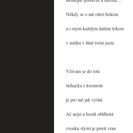
Někdy se o mě otřeš bokem
a s mým každým dalším lokem
v mžiku v lůně tvém jsem
Vžívám se do role
šlehačka z kremrole
je pro mě jak vyšitá
Ač nejsi u hostů oblíbená
zvenku slyšet je píseň vran