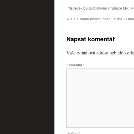
Příspěvek byl publikován v rubrice
Mix
. M
←
Další várka nových básní (autor – Luká
Napsat komentář
Vaše e-mailová adresa nebude zveře
Komentář
*
Jméno
*