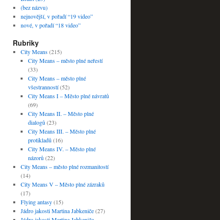
(bez názvu)
nejnovější, v pořadí “19 video”
nové, v pořadí “18 video”
Rubriky
City Means
(215)
City Means – město plné neřestí
(33)
City Means – město plné
všestranností
(52)
City Means I – Město plné návratů
(69)
City Means II. – Město plné
dialogů
(23)
City Means III. – Město plné
protikladů
(16)
City Means IV. – Město plné
názorů
(22)
City Means – město plné rozmanitostí
(14)
City Means V – Město plné zázraků
(17)
Flying antasy
(15)
Jádro jakosti Martina Jabkeniče
(27)
Jádro jakosti Martina Jabkeniče –