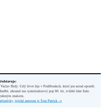
ředstavuje:
áclav Hrdý. Celý život žije v Poděbradech, které jen nerad opouští.
hudbě, uhranul mu syntetizátorový pop 80. let, zvláště žánr Italo
apáleným znalcem.
příspěvky, jejichž autorem je Tom Patrick
→