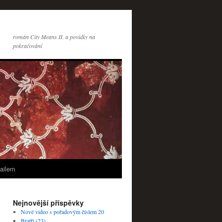
román City Means II. a povídky na
pokračování
ailem
Nejnovější příspěvky
Nové video s pořadovým číslem 20
Bratři (23)