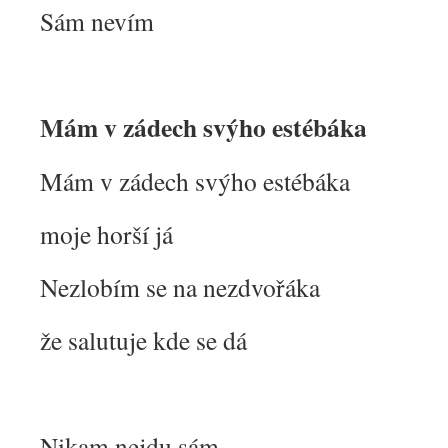
Sám nevím
Mám v zádech svýho estébáka
Mám v zádech svýho estébáka
moje horší já
Nezlobím se na nezdvořáka
že salutuje kde se dá
Nikam nejdu sám