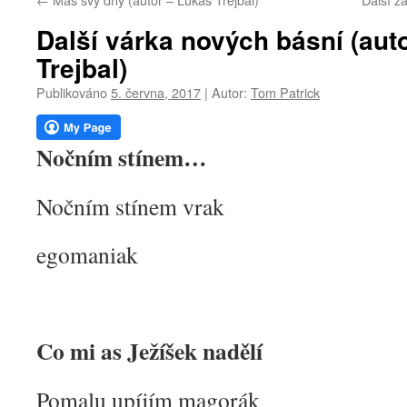
webu
Další várka nových básní (aut
Trejbal)
Publikováno
5. června, 2017
|
Autor:
Tom Patrick
Nočním stínem…
Nočním stínem vrak
egomaniak
Co mi as Ježíšek nadělí
Pomalu upíjím magorák