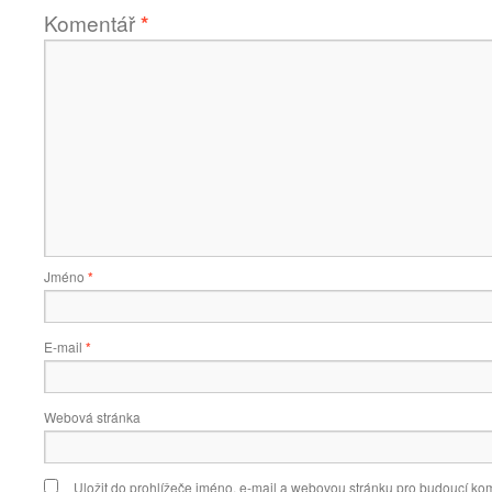
Komentář
*
Jméno
*
E-mail
*
Webová stránka
Uložit do prohlížeče jméno, e-mail a webovou stránku pro budoucí ko