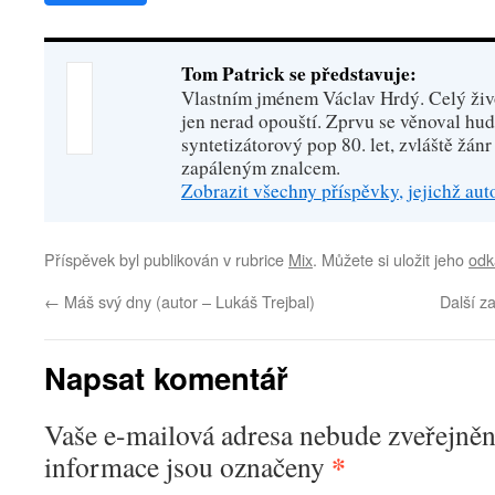
Tom Patrick se představuje:
Vlastním jménem Václav Hrdý. Celý živo
jen nerad opouští. Zprvu se věnoval hu
syntetizátorový pop 80. let, zvláště žánr
zapáleným znalcem.
Zobrazit všechny příspěvky, jejichž au
Příspěvek byl publikován v rubrice
Mix
. Můžete si uložit jeho
odk
←
Máš svý dny (autor – Lukáš Trejbal)
Další z
Napsat komentář
Vaše e-mailová adresa nebude zveřejněn
*
informace jsou označeny