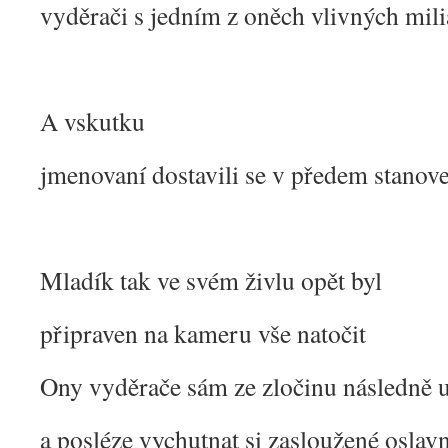
vyděrači s jedním z oněch vlivných mil
A vskutku
jmenovaní dostavili se v předem stano
Mladík tak ve svém živlu opět byl
připraven na kameru vše natočit
Ony vyděrače sám ze zločinu následně u
a posléze vychutnat si zasloužené oslav