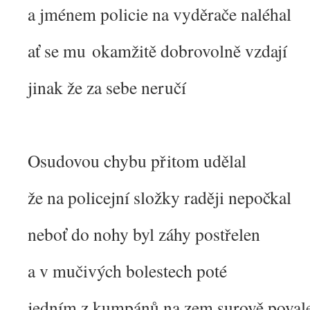
a jménem policie na vyděrače naléhal
ať se mu okamžitě dobrovolně vzdají
jinak že za sebe neručí
Osudovou chybu přitom udělal
že na policejní složky raději nepočkal
neboť do nohy byl záhy postřelen
a v mučivých bolestech poté
jedním z kumpánů na zem surově poval