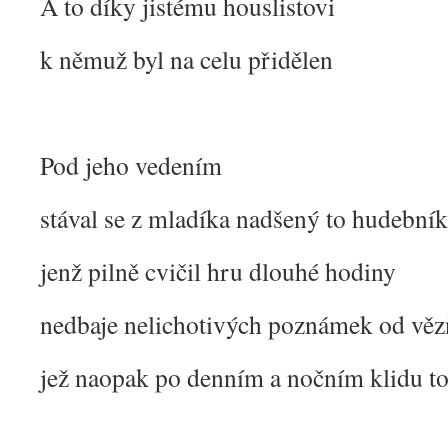
A to díky jistému houslistovi
k němuž byl na celu přidělen
Pod jeho vedením
stával se z mladíka nadšený to hudebník
jenž pilně cvičil hru dlouhé hodiny
nedbaje nelichotivých poznámek od vě
jež naopak po denním a nočním klidu to