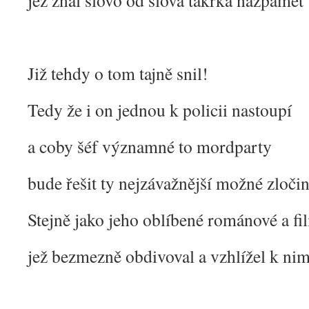
jež znal slovo od slova takřka nazpaměť
Již tehdy o tom tajně snil!
Tedy že i on jednou k policii nastoupí
a coby šéf významné to mordparty
bude řešit ty nejzávažnější možné zločin
Stejně jako jeho oblíbené románové a f
jež bezmezně obdivoval a vzhlížel k nim