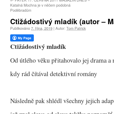
webu
Katalná Mochna je v něčem podobná
Poděbradům
Ctižádostivý mladík (autor – M
Publikováno
7. října, 2019
|
Autor:
Tom Patrick
Ctižádostivý mladík
Od útlého věku přitahovalo jej drama a 
kdy rád čítával detektivní romány
Následně pak shlédl všechny jejich adap