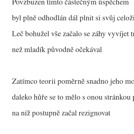
Povzbuzen tímto částečným úspěchem
byl plně odhodlán dál plnit si svůj celož
Leč bohužel vše začalo se záhy vyvíjet t
než mladík původně očekával
Zatímco teorii poměrně snadno jeho mo
daleko hůře se to mělo s onou stránkou 
na níž postupně začal rezignovat