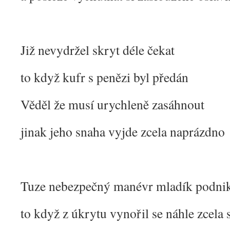
Již nevydržel skryt déle čekat
to když kufr s penězi byl předán
Věděl že musí urychleně zasáhnout
jinak jeho snaha vyjde zcela naprázdno
Tuze nebezpečný manévr mladík podni
to když z úkrytu vynořil se náhle zcela