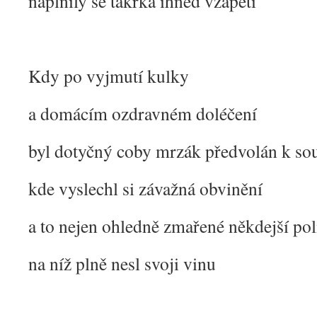
naplnily se takřka ihned vzápětí
Kdy po vyjmutí kulky
a domácím ozdravném doléčení
byl dotyčný coby mrzák předvolán k so
kde vyslechl si závažná obvinění
a to nejen ohledně zmařené někdejší pol
na níž plně nesl svoji vinu