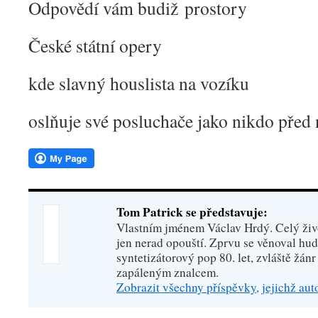
Odpovědí vám budiž prostory
České státní opery
kde slavný houslista na vozíku
oslňuje své posluchače jako nikdo před
Tom Patrick se představuje:
Vlastním jménem Václav Hrdý. Celý živo
jen nerad opouští. Zprvu se věnoval hu
syntetizátorový pop 80. let, zvláště žánr
zapáleným znalcem.
Zobrazit všechny příspěvky, jejichž au