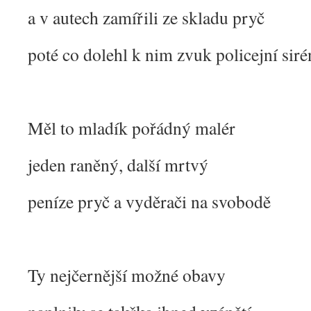
a v autech zamířili ze skladu pryč
poté co dolehl k nim zvuk policejní siré
Měl to mladík pořádný malér
jeden raněný, další mrtvý
peníze pryč a vyděrači na svobodě
Ty nejčernější možné obavy