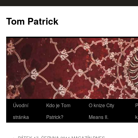
Tom Patrick
Přejít
Úvodní
Kdo je Tom
O knize City
P
k
stránka
Patrick?
Means II.
k
obsahu
←
PÁTEK 17. ČERVNA 2011 MAGAZÍN DNES –