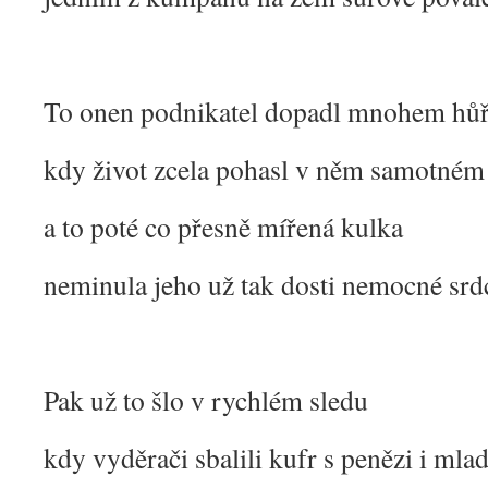
To onen podnikatel dopadl mnohem hů
kdy život zcela pohasl v něm samotném
a to poté co přesně mířená kulka
neminula jeho už tak dosti nemocné srd
Pak už to šlo v rychlém sledu
kdy vyděrači sbalili kufr s penězi i ml