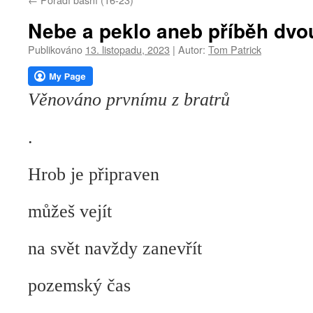
webu
Nebe a peklo aneb příběh dvou
Publikováno
13. listopadu, 2023
|
Autor:
Tom Patrick
Věnováno prvnímu z bratrů
.
Hrob je připraven
můžeš vejít
na svět navždy zanevřít
pozemský čas