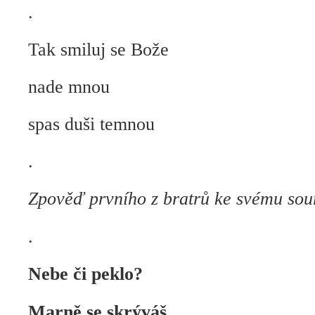
.
Tak smiluj se Bože
nade mnou
spas duši temnou
.
Zpověď prvního z bratrů ke svému sou
.
Nebe či peklo?
Marně se skrýváš