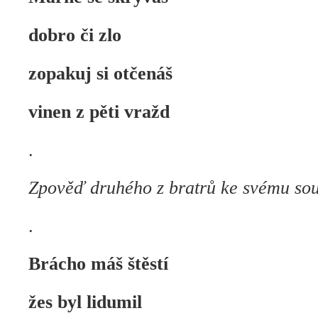
dobro či zlo
zopakuj si otčenáš
vinen z pěti vražd
.
Zpověď druhého z bratrů ke svému sou
.
Brácho máš štěstí
žes byl lidumil