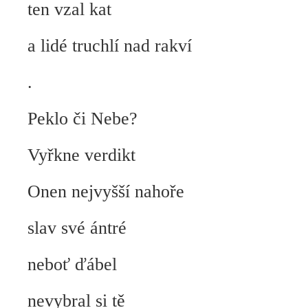
ten vzal kat
a lidé truchlí nad rakví
.
Peklo či Nebe?
Vyřkne verdikt
Onen nejvyšší nahoře
slav své ántré
neboť ďábel
nevybral si tě