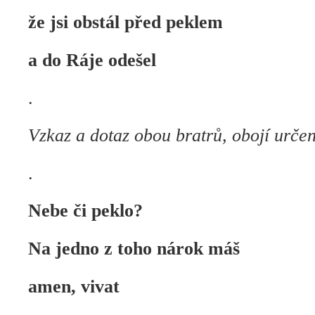
že jsi obstál před peklem
a do Ráje odešel
.
Vzkaz a dotaz obou bratrů, obojí urč
.
Nebe či peklo?
Na jedno z toho nárok máš
amen, vivat