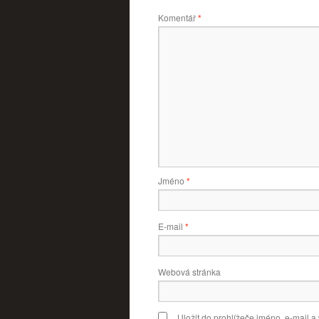
Komentář
*
Jméno
*
E-mail
*
Webová stránka
Uložit do prohlížeče jméno, e-mail 