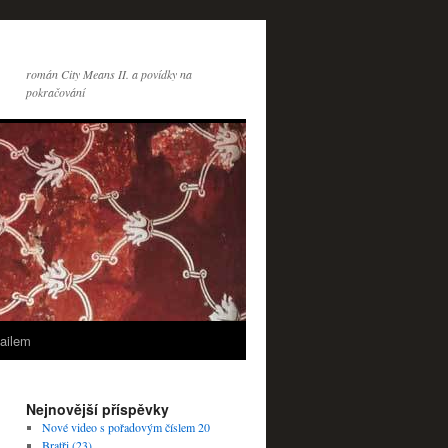
román City Means II. a povídky na
pokračování
ailem
Nejnovější příspěvky
Nové video s pořadovým číslem 20
Bratři (23)