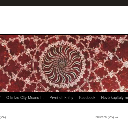
?
O knize City Means II.
První díl knihy
Facebook
Nové kapitoly m
(24)
Nevěra (25)
→