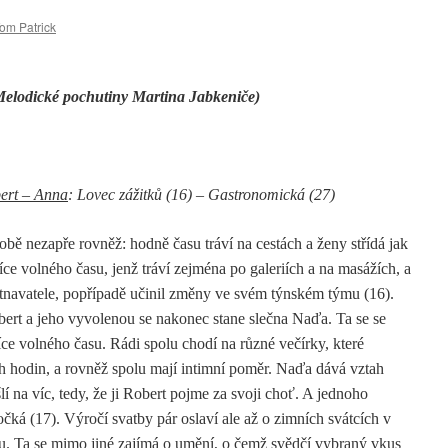
om Patrick
Melodické pochutiny Martina Jabkeniče)
ert – Anna
: Lovec zážitků (16) – Gastronomická (27)
bě nezapře rovněž: hodně času tráví na cestách a ženy střídá jak
íce volného času, jenž tráví zejména po galeriích a na masážích, a
tnavatele, popřípadě učinil změny ve svém týnském týmu (16).
rt a jeho vyvolenou se nakonec stane slečna Naďa. Ta se se
íce volného času. Rádi spolu chodí na různé večírky, které
h hodin, a rovněž spolu mají intimní poměr. Naďa dává vztah
na víc, tedy, že ji Robert pojme za svoji choť. A jednoho
ká (17). Výročí svatby pár oslaví ale až o zimních svátcích v
rtou. Ta se mimo jiné zajímá o umění, o čemž svědčí vybraný vkus