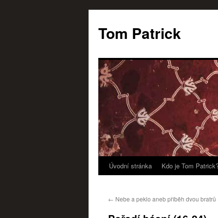
Tom Patrick
Úvodní stránka
Kdo je Tom Patrick
Přejít
k
←
Nebe a peklo aneb příběh dvou bratrů 
obsahu