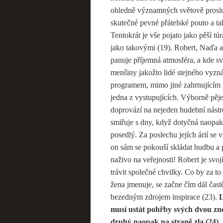
ohledně významných světově prosl
skutečné pevné přátelské pouto a tak
Tentokrát je vše pojato jako pěší t
jako takovými (19). Robert, Naďa a 
panuje příjemná atmosféra, a kde s
menšiny jakožto lidé stejného vyzn
programem, mimo jiné zahrnujícím 
jedna z vystupujících. Výborně pěj
doprovází na nejeden hudební nástr
smiřuje s dny, když dotyčná naopak
posedlý. Za poslechu jejích árií s
on sám se pokouší skládat hudbu a p
naživo na veřejnosti! Robert je svo
trávit společné chvilky. Co by za to
žena jmenuje, se začne čím dál častě
bezedným zdrojem inspirace (23).
L
musí ustát pohřby svých dvou zne
druhý naopak na straně zla (24).