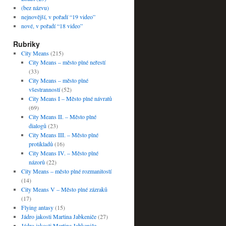
(bez názvu)
nejnovější, v pořadí “19 video”
nové, v pořadí “18 video”
Rubriky
City Means
(215)
City Means – město plné neřestí
(33)
City Means – město plné
všestranností
(52)
City Means I – Město plné návratů
(69)
City Means II. – Město plné
dialogů
(23)
City Means III. – Město plné
protikladů
(16)
City Means IV. – Město plné
názorů
(22)
City Means – město plné rozmanitostí
(14)
City Means V – Město plné zázraků
(17)
Flying antasy
(15)
Jádro jakosti Martina Jabkeniče
(27)
Jádro jakosti Martina Jabkeniče –