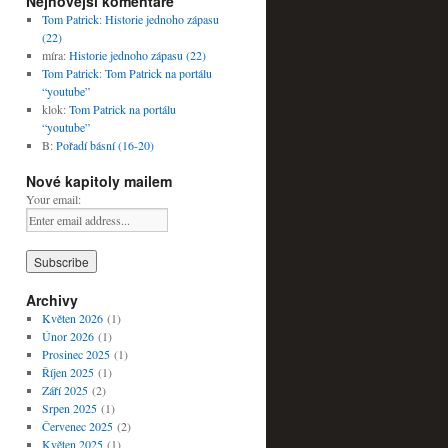
Nejnovější komentáře
Tom Patrick
:
Historie jednoho zápasu
(22)
míra
:
Historie jednoho zápasu (22)
Tom Patrick
:
Tom Patrick na portálu
“youtube”
klok
:
Tom Patrick na portálu
“youtube”
B
:
Pořadí básní (16-20)
Nové kapitoly mailem
Your email:
Archivy
Květen 2026
(1)
Únor 2026
(1)
Prosinec 2025
(1)
Říjen 2025
(1)
Září 2025
(2)
Srpen 2025
(1)
Červenec 2025
(2)
Květen 2025
(1)