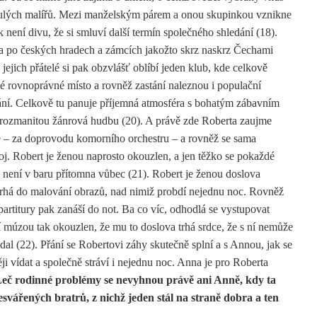
ulých malířů. Mezi manželským párem a onou skupinkou vznikne
 není divu, že si smluví další termín společného shledání (18).
úra po českých hradech a zámcích jakožto skrz naskrz Čechami
jejich přátelé si pak obzvlášť oblíbí jeden klub, kde celkově
vé rovnoprávné místo a rovněž zastání naleznou i populační
ání. Celkově tu panuje příjemná atmosféra s bohatým zábavním
rozmanitou žánrová hudbu (20). A právě zde Roberta zaujme
e – za doprovodu komorního orchestru – a rovněž se sama
oj. Robert je ženou naprosto okouzlen, a jen těžko se pokaždé
 není v baru přítomna vůbec (21). Robert je ženou doslova
e vrhá do malování obrazů, nad nimiž probdí nejednu noc. Rovněž
artitury pak zanáší do not. Ba co víc, odhodlá se vystupovat
jí múzou tak okouzlen, že mu to doslova trhá srdce, že s ní nemůže
 dal (22). Přání se Robertovi záhy skutečně splní a s Annou, jak se
ji vídat a společně stráví i nejednu noc. Anna je pro Roberta
eč rodinné problémy se nevyhnou právě ani Anně, kdy ta
svářených bratrů, z nichž jeden stál na straně dobra a ten