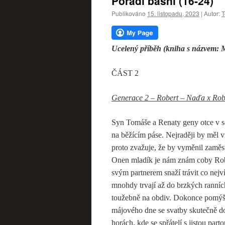
Pořadí básní (16-24)
webu
Publikováno
15. listopadu, 2023
|
Autor:
T
Ucelený příběh (kniha s názvem: 
ČÁST 2
Generace 2 – Robert – Naďa x Rob
Syn Tomáše a Renaty geny otce v so
na běžícím páse. Nejraději by měl v
proto zvažuje, že by vyměnil zaměs
Onen mladík je nám znám coby Robe
svým partnerem snaží trávit co nejv
mnohdy trvají až do brzkých ranníc
toužebně na obdiv. Dokonce pomýšlí 
májového dne se svatby skutečně doč
horách, kde se spřátelí s jistou pa