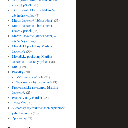
ucelený příběh
(28)
Jádro jakosti Martina Jabkeniče –
závěrečný epilog
(3)
Martin Jabkenič (sbírka básní)
(35)
Martin Jabkenič (sbírka básní) –
ucelený příběh
(36)
Martin Jabkenič (sbírka básní) –
závěrečný epilog
(5)
Melodické pochutiny Martina
Jabkeniče
(36)
Melodické pochutiny Martina
Jabkeniče – ucelený příběh
(36)
Mix
(179)
Povídky
(50)
Mé magnetické pole
(21)
Tygr nechce být agresivní
(29)
Problematické navázanky Martina
Jabkeniče
(25)
Psanec Vandy Harden
(28)
Trnité růží
(30)
Výzvěnky fejetonkové aneb zápisníček
jednoho autora
(27)
Zpravodaj
(43)