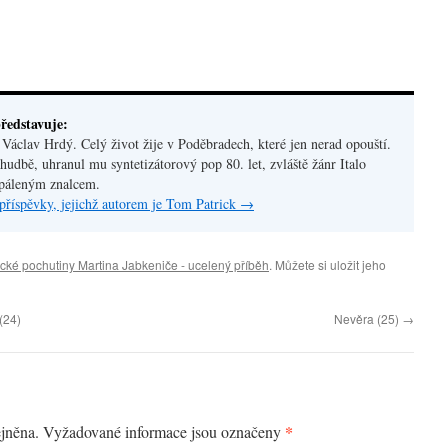
ředstavuje:
áclav Hrdý. Celý život žije v Poděbradech, které jen nerad opouští.
hudbě, uhranul mu syntetizátorový pop 80. let, zvláště žánr Italo
apáleným znalcem.
příspěvky, jejichž autorem je Tom Patrick
→
cké pochutiny Martina Jabkeniče - ucelený příběh
. Můžete si uložit jeho
(24)
Nevěra (25)
→
*
jněna.
Vyžadované informace jsou označeny