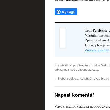
Tom Patrick se p
Vlastním jménem V
Zprvu se věnoval 
Disco, jehož je z
Zobrazit všechny 
Příspěvek byl publikován v rubrice
Melodi
odkaz
mezi své oblíbené záložky.
←
Nebe a peklo aneb příběh dvou bratrů 
Napsat komentář
Vaše e-mailová adresa nebude zveře