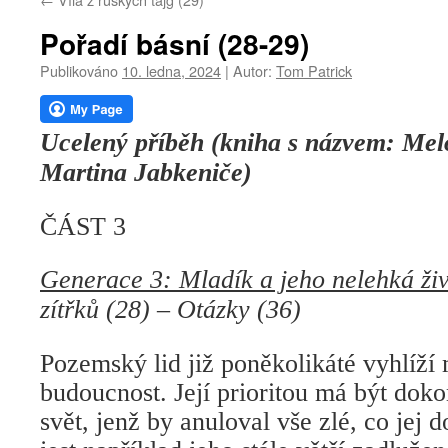
webu
Pořadí básní (28-29)
Publikováno
10. ledna, 2024
|
Autor:
Tom Patrick
Ucelený příběh (kniha s názvem: Mel
Martina Jabkeniče)
ČÁST 3
Generace 3: Mladík a jeho nelehká živ
zítřků (28) – Otázky (36)
Pozemský lid již poněkolikáté vyhlíží
budoucnost. Její prioritou má být do
svět, jenž by anuloval vše zlé, co jej 