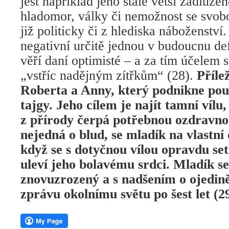
jest například jeho stále větší zadlužen
hladomor, války či nemožnost se svob
již politicky či z hlediska náboženství
negativní určitě jednou v budoucnu de
věří daní optimisté – a za tím účelem s
„vstříc nadějným zítřkům“ (28).
Přílež
Roberta a Anny, který podnikne pout
tajgy. Jeho cílem je najít tamní vílu
z přírody čerpá potřebnou ozdravnou
nejedná o blud, se mladík na vlastní 
když se s dotyčnou vílou opravdu set
uleví jeho bolavému srdci. Mladík se 
znovuzrozený a s nadšením o ojedin
zprávu okolnímu světu po šest let (29