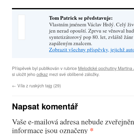
Tom Patrick se představuje:
Vlastním jménem Václav Hrdý. Celý živo
jen nerad opouští. Zprvu se věnoval hu
syntetizátorový pop 80. let, zvláště žánr
zapáleným znalcem.
Zobrazit všechny příspěvky, jejichž au
Příspěvek byl publikován v rubrice
Melodické pochutiny Martina 
si uložit jeho
odkaz
mezi své oblíbené záložky.
←
Víla z ruských tajg (29)
Napsat komentář
Vaše e-mailová adresa nebude zveřejněn
*
informace jsou označeny