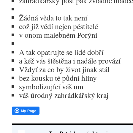
zahrádkářský post pak zvládne hladc
Žádná věda to tak není
což již vědí nejen pěstitelé
v onom malebném Porýní
A tak opatrujte se lidé dobří
a kéž vás štěstěna i nadále provází
Vždyť za co by život jinak stál
bez kousku té půdní hlíny
symbolizující váš um
váš úrodný zahrádkářský kraj