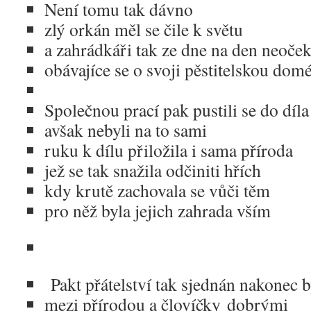
Není tomu tak dávno
zlý orkán měl se čile k světu
a zahrádkáři tak ze dne na den neoče
obávajíce se o svoji pěstitelskou do
Společnou prací pak pustili se do díla
avšak nebyli na to sami
ruku k dílu přiložila i sama příroda
jež se tak snažila odčiniti hřích
kdy krutě zachovala se vůči těm
pro něž byla jejich zahrada vším
Pakt přátelství tak sjednán nakonec b
mezi přírodou a človíčky dobrými