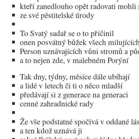
kteří zanedlouho opět radovati mohli 
ze své pěstitelské úrody
To Svatý sadař se o to přičinil
onen posvátný bůžek všech milujícíc
Person uznávajících vůni stromů a pů
a to nejen zde, v malebném Porýní
Tak dny, týdny, měsíce dále ubíhají
a lidé v letech či ti o něco mladší
předávají si z generace na generaci
cenné zahradnické rady
Že vše podstatné spočívá v oddané lá
a ten kdož uznává ji