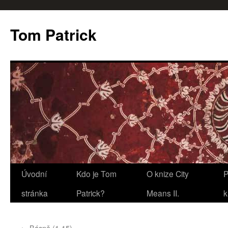
Tom Patrick
Přejít
Úvodní
Kdo je Tom
O knize City
P
k
stránka
Patrick?
Means II.
k
obsahu
←
Básně (1-15)