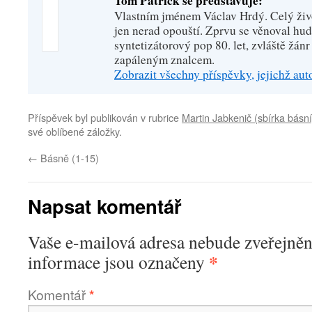
Tom Patrick se představuje:
Vlastním jménem Václav Hrdý. Celý živo
jen nerad opouští. Zprvu se věnoval hu
syntetizátorový pop 80. let, zvláště žánr
zapáleným znalcem.
Zobrazit všechny příspěvky, jejichž au
Příspěvek byl publikován v rubrice
Martin Jabkenič (sbírka básní
své oblíbené záložky.
←
Básně (1-15)
Napsat komentář
Vaše e-mailová adresa nebude zveřejněn
*
informace jsou označeny
Komentář
*