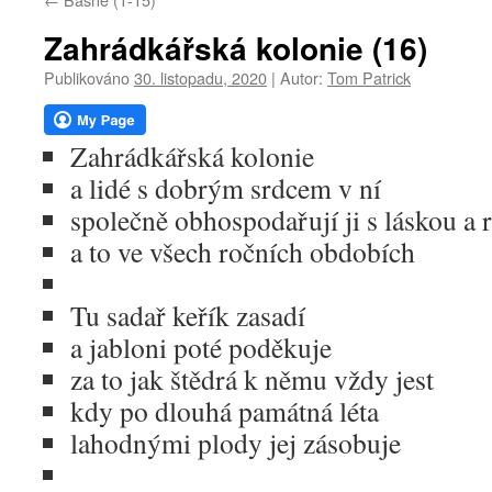
webu
Zahrádkářská kolonie (16)
Publikováno
30. listopadu, 2020
|
Autor:
Tom Patrick
Zahrádkářská kolonie
a lidé s dobrým srdcem v ní
společně obhospodařují ji s láskou a 
a to ve všech ročních obdobích
Tu sadař keřík zasadí
a jabloni poté poděkuje
za to jak štědrá k němu vždy jest
kdy po dlouhá památná léta
lahodnými plody jej zásobuje