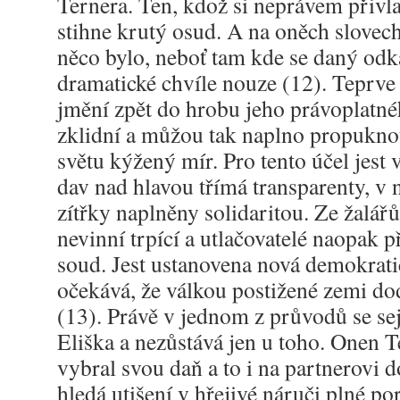
Ternera. Ten, kdož si neprávem přivla
stihne krutý osud. A na oněch slovech
něco bylo, neboť tam kde se daný odka
dramatické chvíle nouze (12). Teprve
jmění zpět do hrobu jeho právoplatnéh
zklidní a můžou tak naplno propuknou
světu kýžený mír. Pro tento účel jest
dav nad hlavou třímá transparenty, v 
zítřky naplněny solidaritou. Ze žalář
nevinní trpící a utlačovatelé naopak 
soud. Jest ustanovena nová demokratic
očekává, že válkou postižené zemi do
(13). Právě v jednom z průvodů se se
Eliška a nezůstává jen u toho. Onen 
vybral svou daň a to i na partnerovi d
hledá utišení v hřejivé náruči plné p