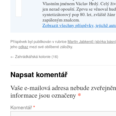
Vlastním jménem Václav Hrdý. Celý živo
jen nerad opouští. Zprvu se věnoval hu
syntetizátorový pop 80. let, zvláště žánr
zapáleným znalcem.
Zobrazit všechny příspěvky, jejichž au
Příspěvek byl publikován v rubrice
Martin Jabkenič (sbírka básní
jeho
odkaz
mezi své oblíbené záložky.
←
Zahrádkářská kolonie (16)
Napsat komentář
Vaše e-mailová adresa nebude zveřejněn
*
informace jsou označeny
Komentář
*