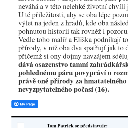
neváhá a v této nelehké životní chvíli 
U té příležitosti, aby se oba lépe pozn
výlet na jeden z hradů, kde oba násle
pohnutou historii tak rovněž i pozoru
Vedle toho malíř a Eliška podnikají t
přírody, v níž oba dva spatřují jak to d
přičemž si ony dojmy navzájem sdělu
dává osazenstvo tamní zahrádkářské
pohlednému páru povypráví o rozm
právě oné přírody za hmatatelného
nevyzpytatelného počasí (16).
Tom Patrick se představuje: