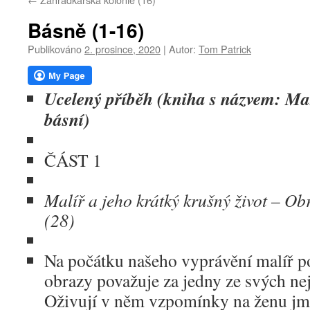
webu
Básně (1-16)
Publikováno
2. prosince, 2020
|
Autor:
Tom Patrick
Ucelený příběh (kniha s názvem: Mar
básní)
ČÁST 1
Malíř a jeho krátký krušný život – O
(28)
Na počátku našeho vyprávění malíř po
obrazy považuje za jedny ze svých nej
Oživují v něm vzpomínky na ženu jm