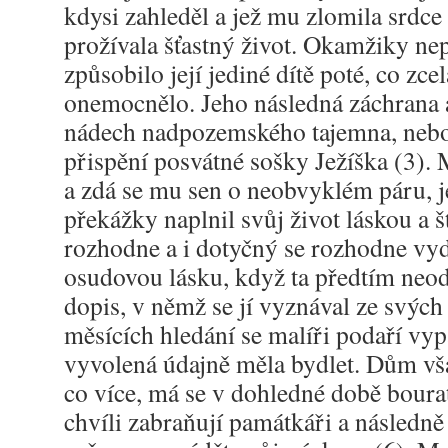
kdysi zahleděl a jež mu zlomila srdce
prožívala šťastný život. Okamžiky nep
způsobilo její jediné dítě poté, co zce
onemocnělo. Jeho následná záchrana 
nádech nadpozemského tajemna, neboť 
přispění posvátné sošky Ježíška (3). 
a zdá se mu sen o neobvyklém páru, je
překážky naplnil svůj život láskou a š
rozhodne a i dotyčný se rozhodne vyda
osudovou lásku, když ta předtím neo
dopis, v němž se jí vyznával ze svých 
měsících hledání se malíři podaří vy
vyvolená údajně měla bydlet. Dům vš
co více, má se v dohledné době boura
chvíli zabraňují památkáři a následně