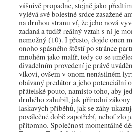
vášnivě propadne, stejně jako předtím
vylévá své bolestné srdce zasažené 
na druhou stranu ví, že jeho nová vyv
zadaná a tudíž reálný vztah s ní je m
nemožný (10). I přesto, dojde onen m
onoho spásného štěstí po stránce part
mnohém jako malíř, tedy co se uměle
divadelním provedení je právě uváděna
vlkovi, ovšem v onom nenásilném lyr
obávaný predátor a jeho potenciální 
přátelské pouto, namísto toho, aby je
druhého zahubil, jak přírodní zákony
laskavých příběhů, jak se záhy ukazuj
poválečné době zapotřebí, neboť zlo je
přítomno. Společnost momentálně děs