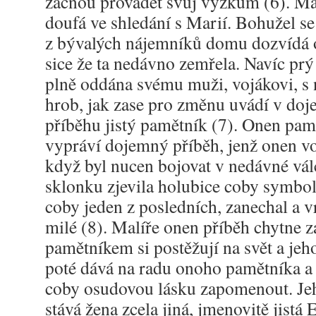
začnou provádět svůj výzkum (6). Mal
doufá ve shledání s Marií. Bohužel s
z bývalých nájemníků domu dozvídá 
sice že ta nedávno zemřela. Navíc prý
plně oddána svému muži, vojákovi, s 
hrob, jak zase pro změnu uvádí v 
příběhu jistý pamětník (7). Onen pam
vypráví dojemný příběh, jenž onen vo
když byl nucen bojovat v nedávné vál
sklonku zjevila holubice coby symbol
coby jeden z posledních, zanechal a v
milé (8). Malíře onen příběh chytne z
pamětníkem si postěžují na svět a jeho
poté dává na radu onoho pamětníka a
coby osudovou lásku zapomenout. Je
stává žena zcela jiná, jmenovitě jistá 