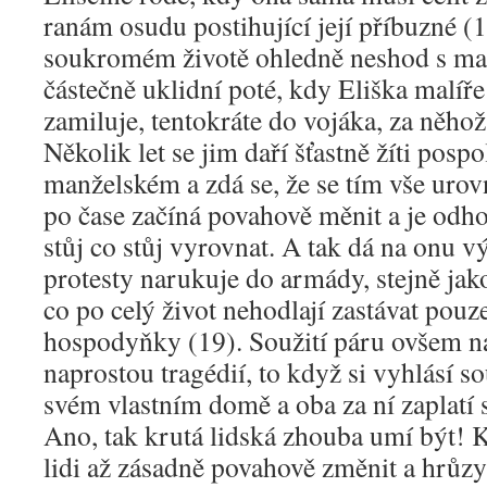
ranám osudu postihující její příbuzné (18
soukromém životě ohledně neshod s mal
částečně uklidní poté, kdy Eliška malíře
zamiluje, tentokráte do vojáka, za něhož
Několik let se jim daří šťastně žíti posp
manželském a zdá se, že se tím vše urov
po čase začíná povahově měnit a je odh
stůj co stůj vyrovnat. A tak dá na onu v
protesty narukuje do armády, stejně jako
co po celý život nehodlají zastávat pou
hospodyňky (19). Soužití páru ovšem n
naprostou tragédií, to když si vyhlásí 
svém vlastním domě a oba za ní zaplatí 
Ano, tak krutá lidská zhouba umí být! 
lidi až zásadně povahově změnit a hrůzy