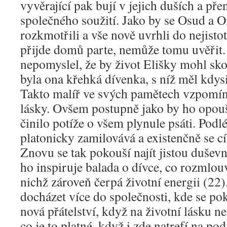
vyvěrající pak bují v jejich duších a přen
společného soužití. Jako by se Osud a O
rozkmotřili a vše nově uvrhli do nejisto
přijde domů parte, nemůže tomu uvěřit.
nepomyslel, že by život Elišky mohl sko
byla ona křehká dívenka, s níž měl kdysi
Takto malíř ve svých pamětech vzpomín
lásky. Ovšem postupně jako by ho opoušt
činilo potíže o všem plynule psáti. Pod
platonicky zamilovává a existenčně se cít
Znovu se tak pokouší najít jistou duše
ho inspiruje balada o dívce, co rozmlou
nichž zároveň čerpá životní energii (22)
docházet více do společnosti, kde se po
nová přátelství, když na životní lásku ne
co je to platné, když i zde natrefí na po