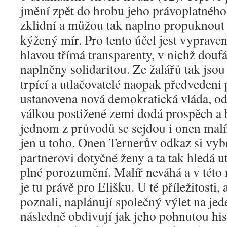
jmění zpět do hrobu jeho právoplatného 
zklidní a můžou tak naplno propuknout o
kýžený mír. Pro tento účel jest vyprave
hlavou třímá transparenty, v nichž doufá
naplněny solidaritou. Ze žalářů tak jso
trpící a utlačovatelé naopak předvedeni 
ustanovena nová demokratická vláda, od 
válkou postižené zemi dodá prospěch a 
jednom z průvodů se sejdou i onen malíř
jen u toho. Onen Ternerův odkaz si vybr
partnerovi dotyčné ženy a ta tak hledá ut
plné porozumění. Malíř neváhá a v této n
je tu právě pro Elišku. U té příležitosti,
poznali, naplánují společný výlet na jed
následně obdivují jak jeho pohnutou hist