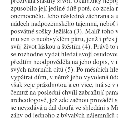
prožívala šťastný život. Okamžiky nepop
způsobilo její jediné dítě poté, co zcela
onemocnělo. Jeho následná záchrana a 
nádech nadpozemského tajemna, neboť se
posvátné sošky Ježíška (3). Malíř toho v
mu sen o neobvyklém páru, jenž i přes j
svůj život láskou a štěstím (4). Právě t
se rozhodne vydat hledat svoji osudovou
předtím neodpověděla na jeho dopis, v n
svých niterních citů (5). Po měsících hl
vypátrat dům, v němž jeho vyvolená úd
však zeje prázdnotou a co více, má se v
čemuž na poslední chvíli zabraňují pamá
archeologové, jež zde začnou provádět 
se nevzdává a dál doufá ve shledání s M
záhy od jednoho z bývalých nájemníků