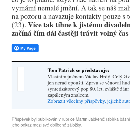
vymámí nemalé jmění. A tak se náš malí
na pozoru a navazuje kontakty pouze s t
Více tak tíhne k jistému divadel
(23).
začíná čím dál častěji trávit volný čas 
Tom Patrick se představuje:
Vlastním jménem Václav Hrdý. Celý živo
jen nerad opouští. Zprvu se věnoval hu
syntetizátorový pop 80. let, zvláště žánr
zapáleným znalcem.
Zobrazit všechny příspěvky, jejichž au
Příspěvek byl publikován v rubrice
Martin Jabkenič (sbírka básní
jeho
odkaz
mezi své oblíbené záložky.