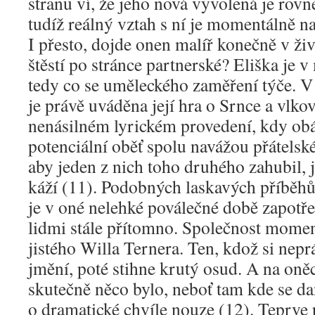
stranu ví, že jeho nová vyvolená je rovn
tudíž reálný vztah s ní je momentálně 
I přesto, dojde onen malíř konečně v ž
štěstí po stránce partnerské? Eliška je 
tedy co se uměleckého zaměření týče. V
je právě uváděna její hra o Srnce a vlk
nenásilném lyrickém provedení, kdy obá
potenciální oběť spolu navážou přátelsk
aby jeden z nich toho druhého zahubil, 
káží (11). Podobných laskavých příběhů,
je v oné nelehké poválečné době zapotřeb
lidmi stále přítomno. Společnost momen
jistého Willa Ternera. Ten, kdož si nepr
jmění, poté stihne krutý osud. A na oně
skutečně něco bylo, neboť tam kde se da
o dramatické chvíle nouze (12). Teprve