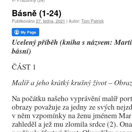
webu
Básně (1-24)
Publikováno
27. ledna, 2021
|
Autor:
Tom Patrick
Ucelený příběh (kniha s názvem: Marti
básní)
ČÁST 1
Malíř a jeho krátký krušný život – Obra
Na počátku našeho vyprávění malíř portr
obrazy považuje za jedny ze svých nejzda
v něm vzpomínky na ženu jménem Marie
zahleděl a jež mu zlomila srdce (2). On