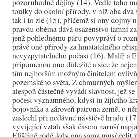
pozoruhodné dějiny (14). Vedle toho mal
toulky do okolní přírody, v níž oba dva 
tak i to zlé (15), přičemž si ony dojmy 
pravdu oběma dává osazenstvo tamní za
jenž pohlednému páru povypráví o rozm
právě oné přírody za hmatatelného přis
nevyzpytatelného počasí (16). Malíř a El
připomenou ono důležité a sice že nejen
tím nejhorším možným činitelem ovliv
pozemského světa. Z chmurných myšlen
alespoň částečně vyvádí slavnost, jež s
počest významného, kdysi tu žijícího kr
bojovníka a zároveň patrona země, o něm
zaslechl při nedávné návštěvě hradu (17
vyvíjející vztah však časem naruší napja
Eliščině rodě, kdy ona sama musí čelit