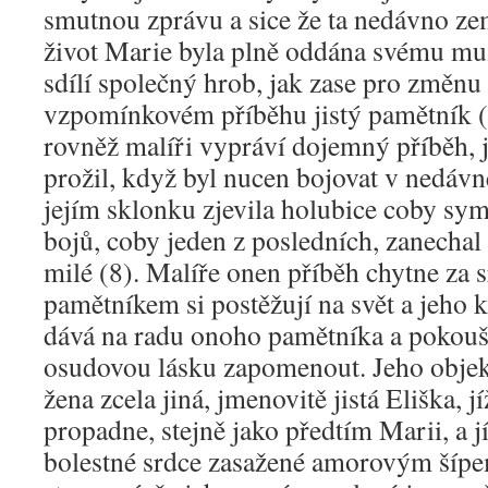
smutnou zprávu a sice že ta nedávno zem
život Marie byla plně oddána svému muž
sdílí společný hrob, jak zase pro změn
vzpomínkovém příběhu jistý pamětník 
rovněž malíři vypráví dojemný příběh, 
prožil, když byl nucen bojovat v nedávn
jejím sklonku zjevila holubice coby sym
bojů, coby jeden z posledních, zanechal 
milé (8). Malíře onen příběh chytne za s
pamětníkem si postěžují na svět a jeho k
dává na radu onoho pamětníka a pokouš
osudovou lásku zapomenout. Jeho objek
žena zcela jiná, jmenovitě jistá Eliška, 
propadne, stejně jako předtím Marii, a 
bolestné srdce zasažené amorovým šípe