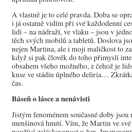
A vlastně je to celé pravda. Doba se op
i já ostatně vidím při své každodenní ces
lidi – na nádraží, ve vlaku – jsou v jed
těch svých mobilů a tabletů. Doslova js
nejen Martina, ale i moji maličkost to za
když si pak člověk do toho přimyslí int
obsahem všeho možného, z čehož je li
kuse ve stádiu úplného deliria… Zkrátka,
čas.
Báseň o lásce a nenávisti
Jistým fenoménem současné doby jsou 
menšinová hnutí. Vím, že Martin ve své 
používá zaláskovanost u žen. Jmenovaný 