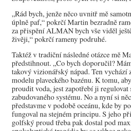
„Rád bych, jenže něco uvnitř mě samotn
úplně paf,“ pokrčí Martin bezradně ram
za přispění ALMAN bych vše viděl ješ
živěji,“ pokrčí rameny podruhé.
Taktéž v tradiční následné otázce mě Ma
předstihnout. „Co bych doporučil? Mám
takový vizionářský nápad. Ten vychází 
modelu plaveckého bazénu. K tomu, ab
proudit voda, jest zapotřebí ji regulova
zabudovaného systému. No a nyní si ně
představme v podobě oceánu, kde by 
fungoval na stejném principu. S jeho př
golfský proud třeba pak dostal pod max
apokalyptická tragédie by se vůbec neko