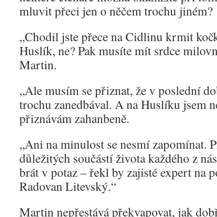
mluvit přeci jen o něčem trochu jiném?
„Chodil jste přece na Cidlinu krmit kočk
Huslík, ne? Pak musíte mít srdce milovní
Martin.
„Ale musím se přiznat, že v poslední do
trochu zanedbával. A na Huslíku jsem n
přiznávám zahanbeně.
„Ani na minulost se nesmí zapomínat. Pr
důležitých součástí života každého z nás 
brát v potaz – řekl by zajisté expert n
Radovan Litevský.“
Martin nepřestává překvapovat, jak dobř