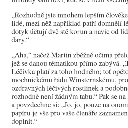
„Rozhodně jste mnohem lepším člověkem
lidé, mezi něž například patří domnělí lé
dotyk účtují dvě stě korun a navíc od lid
dary.“
„Aha,“ načež Martin zběžně očima přelo
jež se danou tématikou přímo zabývá. 
Léčivka platí za toho hodného; toť opěto
mochnickému řádu Winsternskému, pro 
ozdravných léčivých rostlinek a podob
rozhodně není žádným tabu.“ Pak se na 
a povzdechne si: „Jo, jo, pouze na on
papíru je vše pro vaše čtenáře zaznamen
doplnit.“