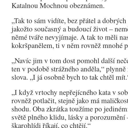
Katalnou Mochnou obeznámen.
„Tak to sám vidíte, bez přátel a dobrých
jakožto současný a budoucí život – nem
němé tváře nevyjímaje. A tak to měli nas
kokršpanělem, ti v něm rovněž mnohé pr
„Navíc jim v tom dost pomohl další neč
ten v podobě strážného anděla,“ plynně
slova. „I já osobně bych to tak chtěl mít.
„I když vrtochy nepřejícného kata v s
rovněž potlačit, stejně jako má maličkos
shodu. Oba zkrátka toužíme po jediné
světě plného klidu, lásky a porozumění – 
škarohlídi říkají, co chtějí.“