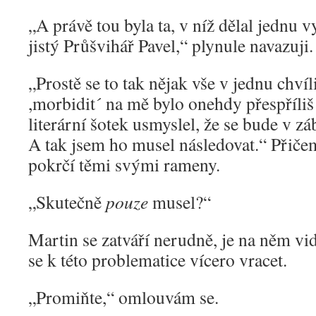
„A právě tou byla ta, v níž dělal jednu
jistý Průšvihář Pavel,“ plynule navazuji.
„Prostě se to tak nějak vše v jednu chvíl
,morbidit´ na mě bylo onehdy přespříliš 
literární šotek usmyslel, že se bude v z
A tak jsem ho musel následovat.“ Přič
pokrčí těmi svými rameny.
„Skutečně
pouze
musel?“
Martin se zatváří nerudně, je na něm vi
se k této problematice vícero vracet.
„Promiňte,“ omlouvám se.