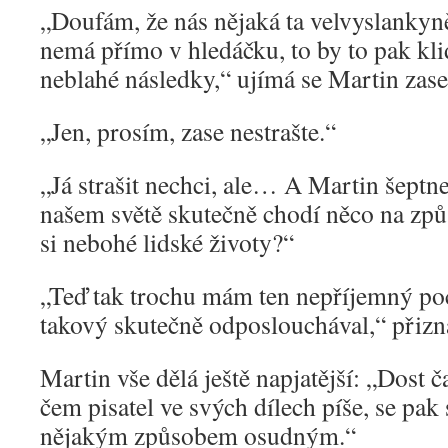
„Doufám, že nás nějaká ta velvyslankyně
nemá přímo v hledáčku, to by to pak kli
neblahé následky,“ ujímá se Martin zase
„Jen, prosím, zase nestrašte.“
„Já strašit nechci, ale… A Martin šeptne
našem světě skutečně chodí něco na způ
si nebohé lidské životy?“
„Teď tak trochu mám ten nepříjemný poc
takový skutečně odposlouchával,“ přiz
Martin vše dělá ještě napjatější: „Dost ča
čem pisatel ve svých dílech píše, se pak
nějakým způsobem osudným.“