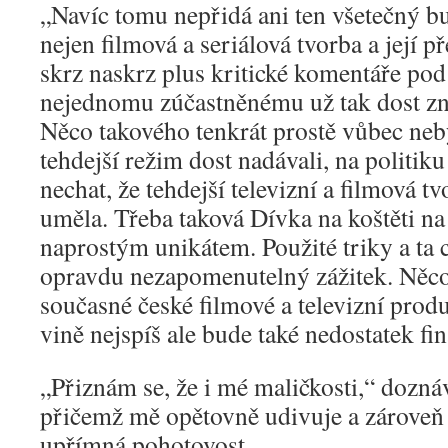
„Navíc tomu nepřidá ani ten všetečný bu
nejen filmová a seriálová tvorba a její př
skrz naskrz plus kritické komentáře pod 
nejednomu zúčastněnému už tak dost zne
Něco takového tenkrát prostě vůbec nebý
tehdejší režim dost nadávali, na politiku
nechat, že tehdejší televizní a filmová 
uměla. Třeba taková Dívka na koštěti na
naprostým unikátem. Použité triky a ta 
opravdu nezapomenutelný zážitek. Něco
současné české filmové a televizní prod
vině nejspíš ale bude také nedostatek fin
„Přiznám se, že i mé maličkosti,“ dozn
přičemž mě opětovně udivuje a zároveň f
upřímná pohotovost.