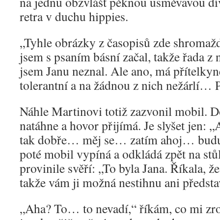
na jednu obzvlášť pěknou usměvavou dív
retra v duchu hippies.
„Tyhle obrázky z časopisů zde shromažď
jsem s psaním básní začal, takže řada z 
jsem Janu neznal. Ale ano, má přítelkyn
tolerantní a na žádnou z nich nežárlí… 
Náhle Martinovi totiž zazvonil mobil. D
natáhne a hovor přijímá. Je slyšet je
tak dobře… měj se… zatím ahoj… budu 
poté mobil vypíná a odkládá zpět na stů
provinile svěří: „To byla Jana. Říkala, ž
takže vám ji možná nestihnu ani předsta
„Aha? To… to nevadí,“ říkám, co mi zro