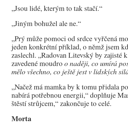
„Jsou lidé, kterým to tak stačí.“
„Jiným bohužel ale ne.“
„Prý může pomoci od srdce vyřčená mod
jeden konkrétní příklad, o němž jsem kd
zaslechl. „Radovan Litevský by zajisté k
zavedené moudro
o naději, co umírá po
mělo všechno, co ještě jest v lidských sil
„Načež má mamka by k tomu přidala pob
nabírá potřebnou energii,“ doplňuje Ma
štěstí strůjcem,“ zakončuje to celé.
Morta