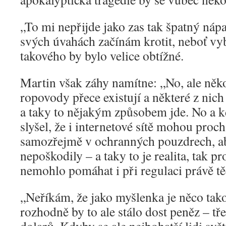
„To mi nepřijde jako zas tak špatný náp
svých úvahách začínám krotit, neboť v
takového by bylo velice obtížné.
Martin však záhy namítne: „No, ale něk
ropovody přece existují a některé z nic
a taky to nějakým způsobem jde. No a 
slyšel, že i internetové sítě mohou proc
samozřejmě v ochranných pouzdrech, ab
nepoškodily – a taky to je realita, tak 
nemohlo pomáhat i při regulaci právě 
„Neříkám, že jako myšlenka je něco tak
rozhodně by to ale stálo dost peněz – tř