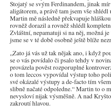
Stojatý se svým Ferdinandem, jinak mí
aligátorem, a právě tam jsem vše shlédl
Martin mě následně překvapuje hláškou,
rovněž dorazil a rovněž shlédl komplet
Zvláštní, nepamatuji si na něj, možná je 
jsme se v té době osobně ještě blíže nezn
„Zato já vás už tak nějak ano, i když po
se o vás povídalo či psalo tehdy v novin
provázela pověst rozporuplné kontrover
o tom leccos vypovídal výstup toho polic
své okázalé výstupy a de-facto tím všem 
slibně načaté odpoledne.“ Martin to o m
nevysloví nijak výsměšně. A nad Kryšt
zakroutí hlavou.