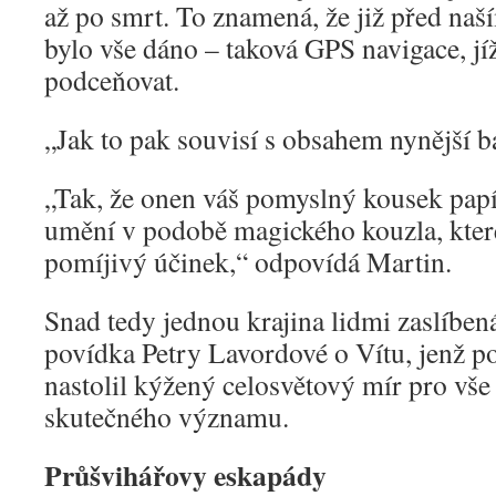
až po smrt. To znamená, že již před naš
bylo vše dáno – taková GPS navigace, jí
podceňovat.
„Jak to pak souvisí s obsahem nynější 
„Tak, že onen váš pomyslný kousek pap
umění v podobě magického kouzla, kter
pomíjivý účinek,“ odpovídá Martin.
Snad tedy jednou krajina lidmi zaslíben
povídka Petry Lavordové o Vítu, jenž po
nastolil kýžený celosvětový mír pro vše
skutečného významu.
Průšvihářovy eskapády