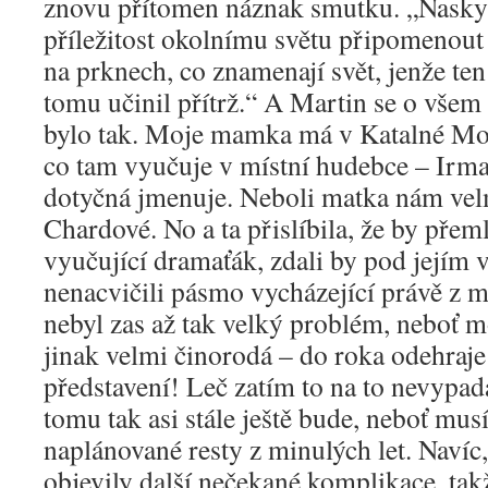
znovu přítomen náznak smutku. „Naskyt
příležitost okolnímu světu připomenout
na prknech, co znamenají svět, jenže te
tomu učinil přítrž.“ A Martin se o všem 
bylo tak. Moje mamka má v Katalné M
co tam vyučuje v místní hudebce – Irma
dotyčná jmenuje. Neboli matka nám ve
Chardové. No a ta přislíbila, že by přem
vyučující dramaťák, zdali by pod jejím 
nenacvičili pásmo vycházející právě z m
nebyl zas až tak velký problém, neboť 
jinak velmi činorodá – do roka odehraje 
představení! Leč zatím to na to nevypa
tomu tak asi stále ještě bude, neboť mus
naplánované resty z minulých let. Navíc
objevily další nečekané komplikace, tak