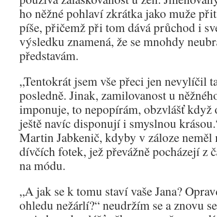
ho něžné pohlaví zkrátka jako muže přit
píše, přičemž při tom dává průchod i své
výsledku znamená, že se mnohdy neubrá
představám.
„Tentokrát jsem vše přeci jen nevylíčil 
posledně. Jinak, zamilovanost u něžnéh
imponuje, to nepopírám, obzvlášť když
ještě navíc disponují i smyslnou krásou.
Martin Jabkenič, kdyby v záloze neměl 
dívčích fotek, jež převážně pocházejí z
na módu.
„A jak se k tomu staví vaše Jana? Oprav
ohledu nežárlí?“ neudržím se a znovu se