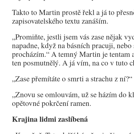
Takto to Martin prostě řekl a já to přes
zapisovatelského textu zanáším.
„Promiňte, jestli jsem vás zase nějak vy
napadne, když na básních pracuji, nebo s
procházím.“ A temný Martin je tentam a
ten posmutnělý. A já vím, na co v tuto c
„Zase přemítáte o smrti a strachu z ní?“
„Znovu se omlouvám, už se házím do kl
opětovné pokrčení ramen.
Krajina lidmi zaslíbená