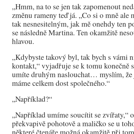
„Hmm, na to se jen tak zapomenout ned
změnu rameny teď já. „Co si o mně ale 
tak nesnesitelným, jak mě onehdy ten po
se následně Martina. Ten okamžitě neso
hlavou.
„Kdybyste takový byl, tak bych s vámi 
kontakt,“ vyjadřuje se k tomu konečně sl
umíte druhým naslouchat… myslím, že j
máme celkem dost společného.“
„Například?“
„Například umíme soucítit se zvířaty,“
překvapivě pohotově a maličko se u toho 
některé čtenáře možná okamžitě při tom