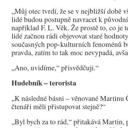
„Můj otec tvrdí, že se v nejbližší době 
lidé budou postupně navracet k původní 
například F. L. Věk. Že prostě to, co je 
lidé začnou rádi objevovat staré hodnoty
současných pop-kulturních fenoménů b
pravda, zatím to tak moc nevypadá, avš
„Ano, uvidíme,“ přisvědčuji.“
Hudebník – terorista
„K následné básni – věnované Martinu 
čtenáři měli přistupovat stejně?“
„Byl bych za to rád,“ přitakává Martin, 