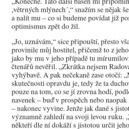
„Konečně. Tato další báseň mi připomín
,větrných mlýnech´,“ snažím se nějak š
a nalít mu – co si budeme povídat již po
optimismus zpět do žil.
„Jo, uznávám,“ sice připouští, přesto v
provinile můj hostitel, přičemž to z jeh
jako by mu v jeho případě tu mírumilovn
čtenářů nevěřil. „Zkrátka nejsem Radov
vyhýbavě. A pak nečekaně zase otočí: „
skutečnosti opravdu je, tedy že ta ducho
pouze na tom, co se jí zrovna hodí, podle
navenek – buď v prospěch nebo naopak 
– nakonec vyvine. Jenže jak dané s jisto
významně zahledí na svoji levou ruku. „T
někteří dle ní dokáží s jistotou určit je