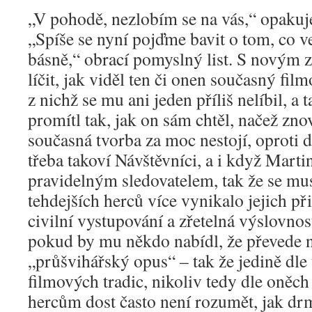
„V pohodě, nezlobím se na vás,“ opakuje
„Spíše se nyní pojďme bavit o tom, co v
básně,“ obrací pomyslný list. S novým 
líčit, jak viděl ten či onen současný film
z nichž se mu ani jeden příliš nelíbil, a 
promítl tak, jak on sám chtěl, načež zn
současná tvorba za moc nestojí, oproti do
třeba takoví Návštěvníci, a i když Martin
pravidelným sledovatelem, tak že se mus
tehdejších herců více vynikalo jejich př
civilní vystupování a zřetelná výslovnos
pokud by mu někdo nabídl, že převede n
„průšvihářský opus“ – tak že jedině dle
filmových tradic, nikoliv tedy dle oněch
hercům dost často není rozumět, jak drmo