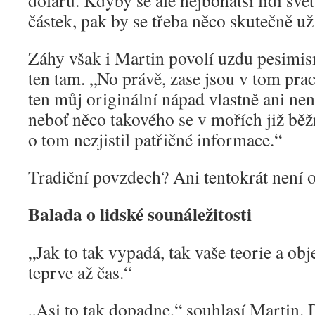
dolarů. Kdyby se ale nejbohatší lidi svě
částek, pak by se třeba něco skutečně už 
Záhy však i Martin povolí uzdu pesimi
ten tam. „No právě, zase jsou v tom prac
ten můj originální nápad vlastně ani nen
neboť něco takového se v mořích již běžn
o tom nezjistil patřičné informace.“
Tradiční povzdech? Ani tentokrát není
Balada o lidské sounáležitosti
„Jak to tak vypadá, tak vaše teorie a obj
teprve až čas.“
„Asi to tak dopadne,“ souhlasí Martin. D