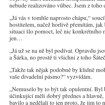
nebude realizováno vůbec. Jsem z toho 
„Já vás v tomhle naprosto chápu,“ sou
hostitelem, načež horlivě přemítám, jak
situaci šlo pomoct, leč nic konkrétního
jen…
„Já už se na ně byl podívat. Opravdu jso
a Šárka, no prostě ti všichni z toho Šáte
„Takže tak nějak podobně by klidně moh
vaše divadelní pásmo?“ vyzvídám.
„Nemuselo by to být tak opulentní. Byl
účinkující měli dobrý přednes a hlavně, 
bavilo a nedělali to jen proto, že jim to