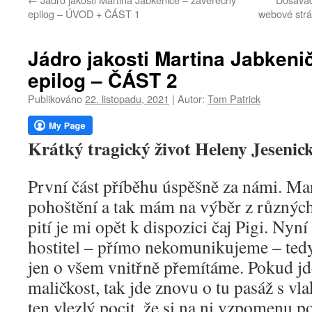
webu
epilog – ÚVOD + ČÁST 1
webové strá
Jádro jakosti Martina Jabkeni
epilog – ČÁST 2
Publikováno
22. listopadu, 2021
|
Autor:
Tom Patrick
Krátký tragický život Heleny Jesenic
První část příběhu úspěšně za námi. Mar
pohoštění a tak mám na výběr z různýc
pití je mi opět k dispozici čaj Pigi. Nyní
hostitel – přímo nekomunikujeme – tedy 
jen o všem vnitřně přemítáme. Pokud jd
maličkost, tak jde znovu o tu pasáž s v
ten vlezlý pocit, že si na ni vzpomenu p