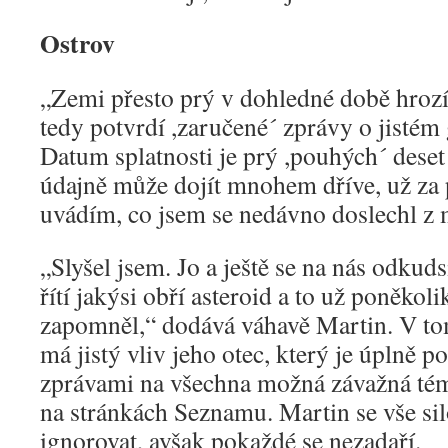
Ostrov
„Zemi přesto prý v dohledné době hrozí
tedy potvrdí ,zaručené´ zprávy o jisté
Datum splatnosti je prý ,pouhých´ deset 
údajně může dojít mnohem dříve, už za 
uvádím, co jsem se nedávno doslechl z 
„Slyšel jsem. Jo a ještě se na nás odkud
řítí jakýsi obří asteroid a to už poněko
zapomněl,“ dodává váhavě Martin. V to
má jistý vliv jeho otec, který je úplně 
zprávami na všechna možná závažná téma
na stránkách Seznamu. Martin se vše sil
ignorovat, avšak pokaždé se nezadaří.