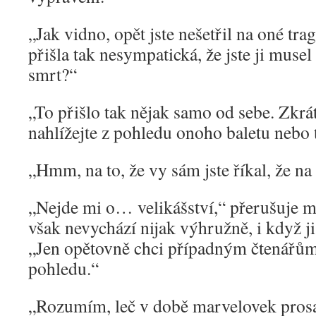
„Jak vidno, opět jste nešetřil na oné tra
přišla tak nesympatická, že jste ji musel
smrt?“
„To přišlo tak nějak samo od sebe. Zkrát
nahlížejte z pohledu onoho baletu nebo 
„Hmm, na to, že vy sám jste říkal, že n
„Nejde mi o… velikášství,“ přerušuje mě
však nevychází nijak výhružně, i když ji
„Jen opětovně chci případným čtenářům 
pohledu.“
„Rozumím, leč v době marvelovek pros