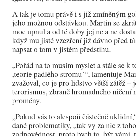
A tak je tomu právě i s již zmíněným g
jeho možnou odstávkou. Martin se zkrát
moc upnul a od té doby jej ne a ne dosta
když mu jisté vzezření již dávno před 
napsat o tom v jistém předstihu.
„Pořád na to musím myslet a stále se k t
,teorie padlého stromu´“, lamentuje Mar
zvažoval, co je pro lidstvo větší zátěž – 
terorismus, zbraně hromadného ničení n
proměny.
„Pokud vás to alespoň částečně uklidní,
dané problematiky, „tak vy za nic z toh
zodpovědnost, proto bych to, být vámi, 