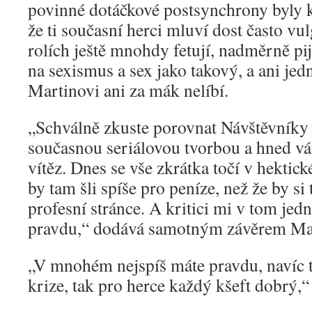
povinné dotáčkové postsynchrony byly k
že ti současní herci mluví dost často vu
rolích ještě mnohdy fetují, nadměrně pij
na sexismus a sex jako takový, a ani jed
Martinovi ani za mák nelíbí.
„Schválně zkuste porovnat Návštěvníky
současnou seriálovou tvorbou a hned v
vítěz. Dnes se vše zkrátka točí v hektic
by tam šli spíše pro peníze, než že by si
profesní stránce. A kritici mi v tom jed
pravdu,“ dodává samotným závěrem Ma
„V mnohém nejspíš máte pravdu, navíc t
krize, tak pro herce každý kšeft dobrý,“ 