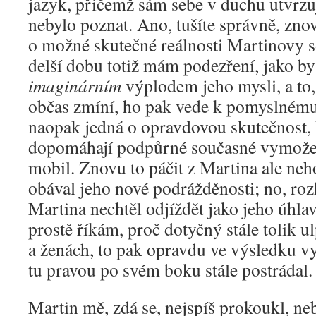
jazyk, přičemž sám sebe v duchu utvrzuj
nebylo poznat. Ano, tušíte správně, zn
o možné skutečné reálnosti Martinovy s
delší dobu totiž mám podezření, jako b
imaginárním
výplodem jeho mysli, a to, 
občas zmíní, ho pak vede k pomyslnému 
naopak jedná o opravdovou skutečnost
dopomáhají podpůrné současné vymoženo
mobil. Znovu to páčit z Martina ale neh
obával jeho nové podrážděnosti; no, ro
Martina nechtěl odjíždět jako jeho úhlavn
prostě říkám, proč dotyčný stále tolik u
a ženách, to pak opravdu ve výsledku v
tu pravou po svém boku stále postrádal.
Martin mě, zdá se, nejspíš prokoukl, n