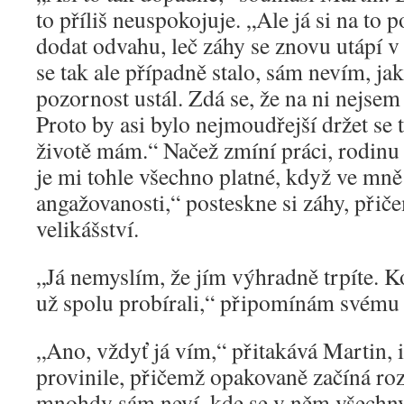
to příliš neuspokojuje. „Ale já si na to 
dodat odvahu, leč záhy se znovu utápí v 
se tak ale případně stalo, sám nevím, ja
pozornost ustál. Zdá se, že na ni nejsem
Proto by asi bylo nejmoudřejší držet se 
životě mám.“ Načež zmíní práci, rodinu 
je mi tohle všechno platné, když ve mně 
angažovanosti,“ posteskne si záhy, přič
velikášství.
„Já nemyslím, že jím výhradně trpíte. 
už spolu probírali,“ připomínám svému h
„Ano, vždyť já vím,“ přitakává Martin, 
provinile, přičemž opakovaně začíná roze
mnohdy sám neví, kde se v něm všechny