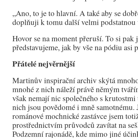
„Ano, to je to hlavní. A také aby se dob
doplňuji k tomu další velmi podstatnou 
Hovor se na moment přeruší. To si pak 
představujeme, jak by vše na pódiu asi 
Přátelé nejvěrnější
Martinův inspirační archiv skýtá mnoh
mnohé z nich náleží právě němým tváří
však nemají nic společného s krutostmi 
nich jsou povědomé i mně samotnému. Ja
románové mochnické zastávce jsem toti
prostřednictvím průvodců zavítat na sešl
Podzemní rajonádě, kde mimo jiné účink