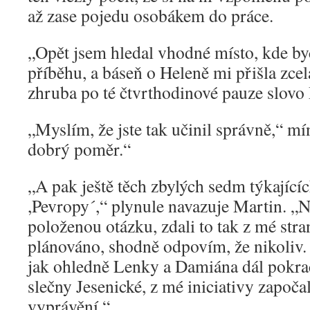
až zase pojedu osobákem do práce.
„Opět jsem hledal vhodné místo, kde by
příběhu, a báseň o Heleně mi přišla zcel
zhruba po té čtvrthodinové pauze slovo
„Myslím, že jste tak učinil správně,“ mí
dobrý poměr.“
„A pak ještě těch zbylých sedm týkající
,Pevropy´,“ plynule navazuje Martin. „
položenou otázku, zdali to tak z mé str
plánováno, shodně odpovím, že nikoliv.
jak ohledně Lenky a Damiána dál pokračo
slečny Jesenické, z mé iniciativy započa
vyprávění.“