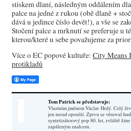
stiskem dlaní, následným oddálením dla
palce na jedné z rukou (obě dlaně + st
dává u jedince číslo devět!), a vše se z
Stočení palce a mrknutí se preferuje u t
kterou/které u sebe považujeme za prior
Více o EC popové kultuře:
City Means I
protikladů
Tom Patrick se představuje:
Vlastním jménem Václav Hrdý. Celý živo
jen nerad opouští. Zprvu se věnoval hu
syntetizátorový pop 80. let, zvláště žánr
zapáleným znalcem.