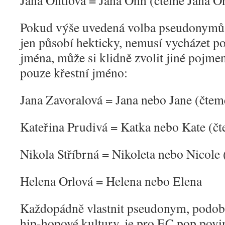
Jana Ontlová = Jana Ohn (čteme Jana Ó
Pokud výše uvedená volba pseudonymů 
jen působí hekticky, nemusí vycházet po
jména, může si klidně zvolit jiné pojm
pouze křestní jméno:
Jana Zavoralová = Jana nebo Jane (čtem
Kateřina Prudivá = Katka nebo Kate (čt
Nikola Stříbrná = Nikoleta nebo Nicole
Helena Orlová = Helena nebo Elena
Každopádně vlastnit pseudonym, podob
hip-hopové kultury, je pro EC pop povin