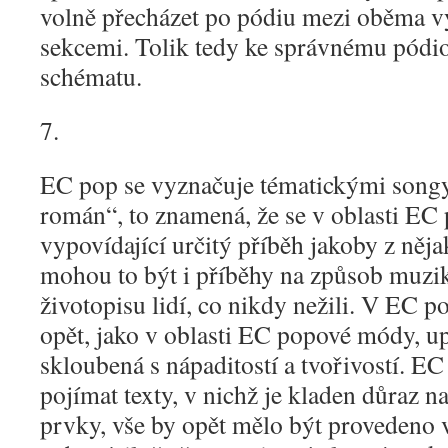
volně přecházet po pódiu mezi oběma 
sekcemi. Tolik tedy ke správnému pó
schématu.
7.
EC pop se vyznačuje tématickými songy
román“, to znamená, že se v oblasti EC 
vypovídající určitý příběh jakoby z něj
mohou to být i příběhy na způsob muzik
životopisu lidí, co nikdy nežili. V EC p
opět, jako v oblasti EC popové módy, up
skloubená s nápaditostí a tvořivostí. E
pojímat texty, v nichž je kladen důraz n
prvky, vše by opět mělo být provedeno v