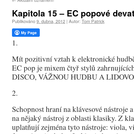
webu
Kapitola 15 – EC popové deva
Publikováno
9. dubna, 2012
|
Autor:
Tom Patrick
1.
Mít pozitivní vztah k elektronické hudbě
EC pop je mixem čtyř stylů zahrnují
DISCO, VÁŽNOU HUDBU A LIDOV
2.
Schopnost hraní na klávesové nástroje a
na nějaký nástroj z oblasti klasiky. Z k
uplatňují zejména tyto nástroje: viola, v