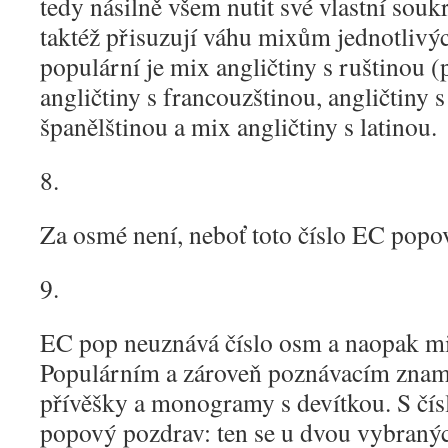
tedy násilně všem nutit své vlastní sou
taktéž přisuzují váhu mixům jednotlivý
populární je mix angličtiny s ruštinou (
angličtiny s francouzštinou, angličtiny s 
španělštinou a mix angličtiny s latinou.
8.
Za osmé není, neboť toto číslo EC popo
9.
EC pop neuznává číslo osm a naopak m
Populárním a zároveň poznávacím znam
přívěšky a monogramy s devítkou. S čísl
popový pozdrav: ten se u dvou vybraný