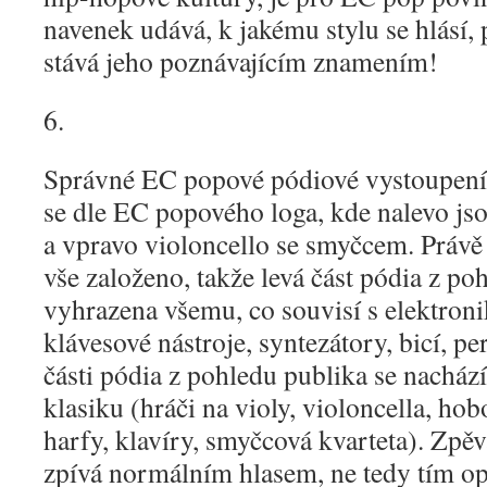
navenek udává, k jakému stylu se hlásí,
stává jeho poznávajícím znamením!
6.
Správné EC popové pódiové vystoupení m
se dle EC popového loga, kde nalevo js
a vpravo violoncello se smyčcem. Právě 
vše založeno, takže levá část pódia z po
vyhrazena všemu, co souvisí s elektroni
klávesové nástroje, syntezátory, bicí, pe
části pódia z pohledu publika se nachází
klasiku (hráči na violy, violoncella, hobo
harfy, klavíry, smyčcová kvarteta). Zpěv
zpívá normálním hlasem, ne tedy tím 