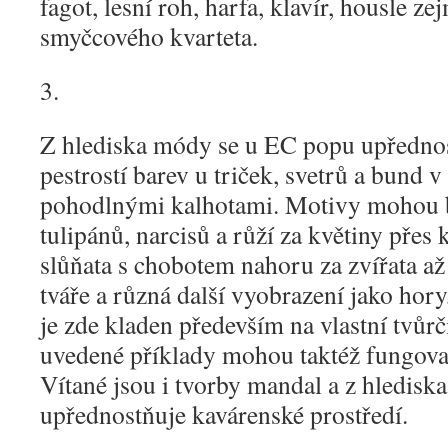
fagot, lesní roh, harfa, klavír, housle z
smyčcového kvarteta.
3.
Z hlediska módy se u EC popu upřednost
pestrostí barev u triček, svetrů a bund 
pohodlnými kalhotami. Motivy mohou b
tulipánů, narcisů a růží za květiny přes k
slůňata s chobotem nahoru za zvířata až
tváře a různá další vyobrazení jako ho
je zde kladen především na vlastní tvůrč
uvedené příklady mohou taktéž fungova
Vítané jsou i tvorby mandal a z hlediska 
upřednostňuje kavárenské prostředí.