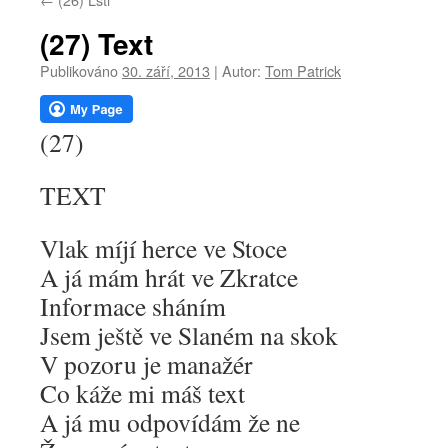
webu
(27) Text
Publikováno
30. září, 2013
|
Autor:
Tom Patrick
(27)
TEXT
Vlak míjí herce ve Stoce
A já mám hrát ve Zkratce
Informace sháním
Jsem ještě ve Slaném na skok
V pozoru je manažér
Co káže mi máš text
A já mu odpovídám že ne