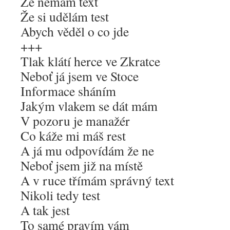
Že nemám text
Že si udělám test
Abych věděl o co jde
+++
Tlak klátí herce ve Zkratce
Neboť já jsem ve Stoce
Informace sháním
Jakým vlakem se dát mám
V pozoru je manažér
Co káže mi máš rest
A já mu odpovídám že ne
Neboť jsem již na místě
A v ruce třímám správný text
Nikoli tedy test
A tak jest
To samé pravím vám