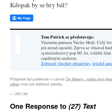
Kdopak by se hry bál?
Tom Patrick se představuje:
Vlastním jménem Václav Hrdý. Celý živo
jen nerad opouští. Zprvu se věnoval hu
syntetizátorový pop 80. let, zvláště žánr
zapáleným znalcem.
Zobrazit všechny příspěvky, jejichž au
Příspěvek byl publikován v rubrice
City Means - město plné všes
odkaz
mezi své oblíbené záložky.
←
(26) Lsti
One Response to
(27) Text