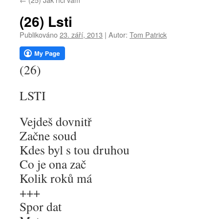
webu
(26) Lsti
Publikováno
23. září, 2013
|
Autor:
Tom Patrick
(26)
LSTI
Vejdeš dovnitř
Začne soud
Kdes byl s tou druhou
Co je ona zač
Kolik roků má
+++
Spor dat