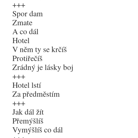
+++
Spor dam
Zmate
A co dál
Hotel
V něm ty se krčíš
Protiřečíš
Zrádný je lásky boj
+++
Hotel lstí
Za předměstím
+++
Jak dál žít
Přemýšlíš
Vymýšlíš co dál