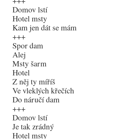
+++
Domov lstí
Hotel msty
Kam jen dát se mám
+++
Spor dam
Alej
Msty šarm
Hotel
Z něj ty míříš
Ve vleklých křečích
Do náručí dam
+++
Domov lstí
Je tak zrádný
Hotel msty