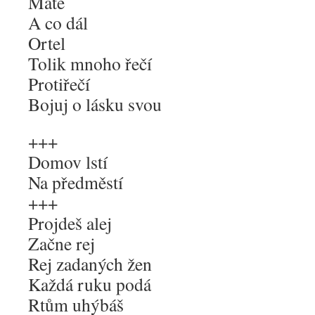
Mate
A co dál
Ortel
Tolik mnoho řečí
Protiřečí
Bojuj o lásku svou
+++
Domov lstí
Na předměstí
+++
Projdeš alej
Začne rej
Rej zadaných žen
Každá ruku podá
Rtům uhýbáš