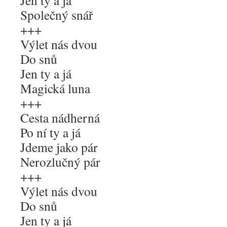
Jen ty a já
Společný snář
+++
Výlet nás dvou
Do snů
Jen ty a já
Magická luna
+++
Cesta nádherná
Po ní ty a já
Jdeme jako pár
Nerozlučný pár
+++
Výlet nás dvou
Do snů
Jen ty a já