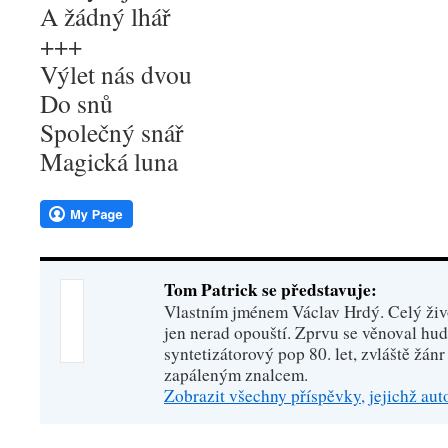
A žádný lhář
+++
Výlet nás dvou
Do snů
Společný snář
Magická luna
Tom Patrick se představuje:
Vlastním jménem Václav Hrdý. Celý živo
jen nerad opouští. Zprvu se věnoval hu
syntetizátorový pop 80. let, zvláště žánr
zapáleným znalcem.
Zobrazit všechny příspěvky, jejichž au