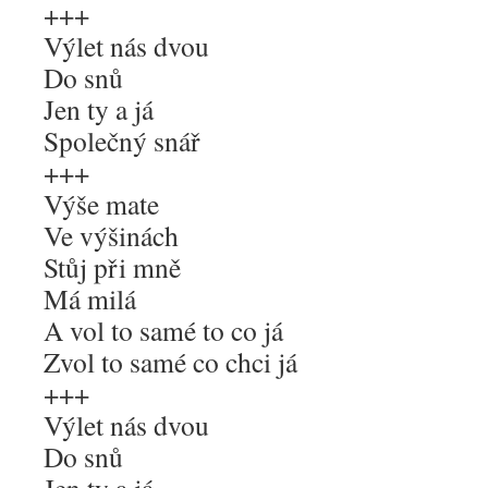
+++
Výlet nás dvou
Do snů
Jen ty a já
Společný snář
+++
Výše mate
Ve výšinách
Stůj při mně
Má milá
A vol to samé to co já
Zvol to samé co chci já
+++
Výlet nás dvou
Do snů