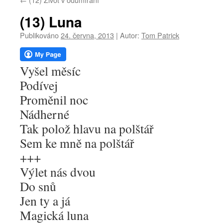
webu
(13) Luna
Publikováno
24. června, 2013
|
Autor:
Tom Patrick
Vyšel měsíc
Podívej
Proměnil noc
Nádherné
Tak polož hlavu na polštář
Sem ke mně na polštář
+++
Výlet nás dvou
Do snů
Jen ty a já
Magická luna