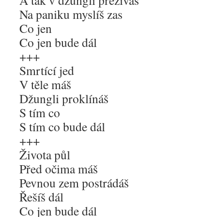
A tak v džungli přežíváš
Na paniku myslíš zas
Co jen
Co jen bude dál
+++
Smrtící jed
V těle máš
Džungli proklínáš
S tím co
S tím co bude dál
+++
Života půl
Před očima máš
Pevnou zem postrádáš
Řešíš dál
Co jen bude dál