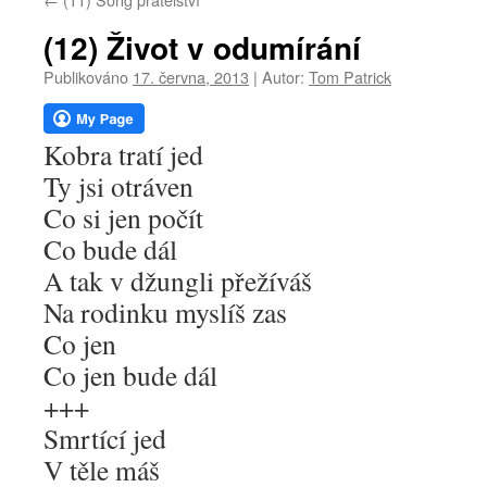
webu
(12) Život v odumírání
Publikováno
17. června, 2013
|
Autor:
Tom Patrick
Kobra tratí jed
Ty jsi otráven
Co si jen počít
Co bude dál
A tak v džungli přežíváš
Na rodinku myslíš zas
Co jen
Co jen bude dál
+++
Smrtící jed
V těle máš