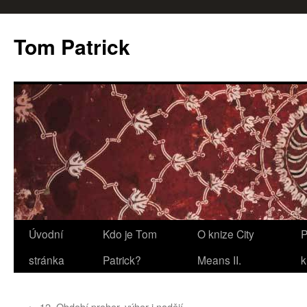
Tom Patrick
Přejít
Úvodní
Kdo je Tom
O knize City
P
k
stránka
Patrick?
Means II.
k
obsahu
←
12. Období proher, výher i nadějí