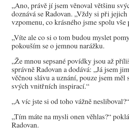
„Ano, právě jí jsem věnoval většinu svý
doznává se Radovan. „Vždy si při jejich 
vzpomenu, co krásného jsme spolu vše p
„Víte ale co si o tom budou myslet pomy
pokouším se o jemnou narážku.
„Že mnou sepsané povídky jsou až příliš
správně Radovan a dodává: „Já jsem jim
věčnou slávu a uznání, pouze jsem měl 
svých vnitřních inspirací.“
„A víc jste si od toho vážně nesliboval?“ 
„Tím máte na mysli onen věhlas?“ pokl
Radovan.