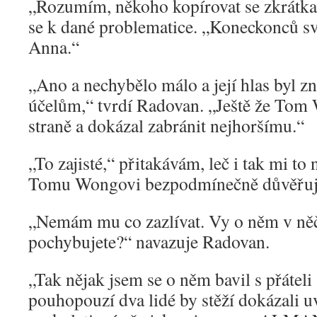
„Rozumím, někoho kopírovat se zkrátka 
se k dané problematice. „Koneckonců sv
Anna.“
„Ano a nechybělo málo a její hlas byl z
účelům,“ tvrdí Radovan. „Ještě že Tom 
straně a dokázal zabránit nejhoršímu.“
„To zajisté,“ přitakávám, leč i tak mi to
Tomu Wongovi bezpodmínečně důvěřuj
„Nemám mu co zazlívat. Vy o něm v n
pochybujete?“ navazuje Radovan.
„Tak nějak jsem se o něm bavil s přáteli 
pouhopouzí dva lidé by stěží dokázali u