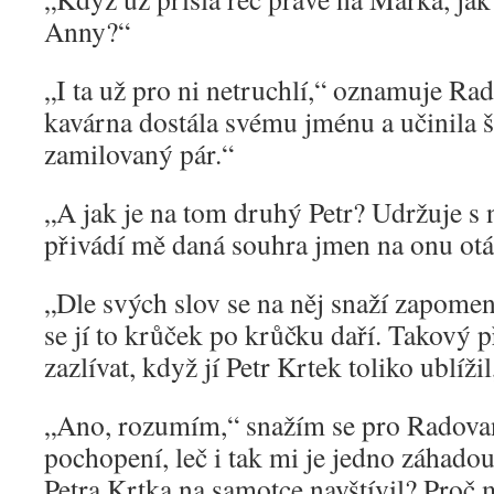
Anny?“
„I ta už pro ni netruchlí,“ oznamuje R
kavárna dostála svému jménu a učinila š
zamilovaný pár.“
„A jak je na tom druhý Petr? Udržuje s
přivádí mě daná souhra jmen na onu ot
„Dle svých slov se na něj snaží zapomen
se jí to krůček po krůčku daří. Takový 
zazlívat, když jí Petr Krtek toliko ublíž
„Ano, rozumím,“ snažím se pro Radova
pochopení, leč i tak mi je jedno záhado
Petra Krtka na samotce navštívil? Proč 