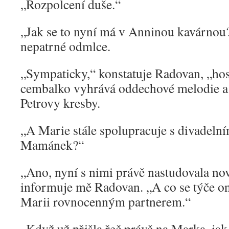
„Rozpolcení duše.“
„Jak se to nyní má v Anninou kavárno
nepatrné odmlce.
„Sympaticky,“ konstatuje Radovan, „host
cembalko vyhrává oddechové melodie a 
Petrovy kresby.
„A Marie stále spolupracuje s divadel
Mamánek?“
„Ano, nyní s nimi právě nastudovala no
informuje mě Radovan. „A co se týče on
Marii rovnocenným partnerem.“
„Když už přišla řeč právě na Marka, jak