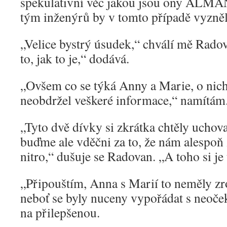
spekulativní věc jakou jsou ony ALMA
tým inženýrů by v tomto případě vyzněl
„Velice bystrý úsudek,“ chválí mě Rad
to, jak to je,“ dodává.
„Ovšem co se týká Anny a Marie, o nic
neobdržel veškeré informace,“ namítám
„Tyto dvě dívky si zkrátka chtěly uchov
buďme ale vděčni za to, že nám alespoň 
nitro,“ dušuje se Radovan. „A toho si je 
„Připouštím, Anna s Marií to neměly z
neboť se byly nuceny vypořádat s neoč
na přilepšenou.