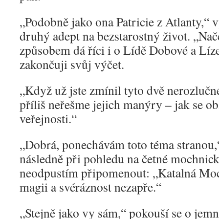
„Podobně jako ona Patricie z Atlanty,“ 
druhý adept na bezstarostný život. „Na
způsobem dá říci i o Lídě Dobové a Lí
zakončuji svůj výčet.
„Když už jste zmínil tyto dvě nerozluč
příliš neřešme jejich manýry – jak se ob
veřejnosti.“
„Dobrá, ponechávám toto téma stranou,“ 
následně při pohledu na četné mochnick
neodpustím připomenout: „Katalná Moc
magii a svéráznost nezapře.“
„Stejně jako vy sám,“ pokouší se o jem