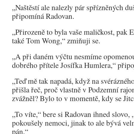
„Naštěstí ale nalezly pár spřízněných duš
připomíná Radovan.
„Přirozeně to byla vaše maličkost, pak 
také Tom Wong,“ zmiňuji se.
„A při daném výčtu nesmíme opomenout
dobrého přítele Josífka Humlera,“ přip
„Teď mě tak napadá, když na svérázného
přišla řeč, proč vlastně v Podzemní raj
zvážněl? Bylo to v momentě, kdy se Jitce
„To víte,“ bere si Radovan ihned slovo, „
pokoušely nemoci, jinak to ale bývá ve
pán.“