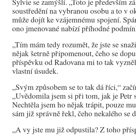
Sylvie se zamýšlí. „Toto je především zá
soustředění na vybranou osobu a to v o
může dojít ke vzájemnému spojení. Spá
ono jmenované nabízí příhodné podmín
„Tím mám tedy rozumět, že jste se snaži
nějak šetrně připomenout, čeho se dopu
příspěvku od Radovana mi to tak vyzně
vlastní úsudek.
„Svým způsobem se to tak dá říci,“ začín
„Uvědomila jsem si při tom, jak je Petr 
Nechtěla jsem ho nějak trápit, pouze mu
sám již správně řekl, čeho nekalého se d
„A vy jste mu již odpustila? Z toho přís