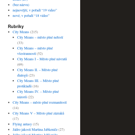
(bez názvu)
nejnovější, v pořadí “19 video”
nové, v pořadí “18 video”
Rubriky
City Means
(215)
City Means – město plné neřestí
(33)
City Means – město plné
všestranností
(52)
City Means I – Město plné návratů
(69)
City Means II. – Město plné
dialogů
(23)
City Means III. – Město plné
protikladů
(16)
City Means IV. – Město plné
názorů
(22)
City Means – město plné rozmanitostí
(14)
City Means V – Město plné zázraků
(17)
Flying antasy
(15)
Jádro jakosti Martina Jabkeniče
(27)
Jádro jakosti Martina Jabkeniče –