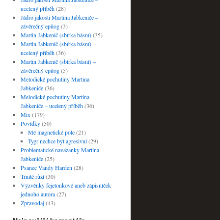
ucelený příběh
(28)
Jádro jakosti Martina Jabkeniče –
závěrečný epilog
(3)
Martin Jabkenič (sbírka básní)
(35)
Martin Jabkenič (sbírka básní) –
ucelený příběh
(36)
Martin Jabkenič (sbírka básní) –
závěrečný epilog
(5)
Melodické pochutiny Martina
Jabkeniče
(36)
Melodické pochutiny Martina
Jabkeniče – ucelený příběh
(36)
Mix
(179)
Povídky
(50)
Mé magnetické pole
(21)
Tygr nechce být agresivní
(29)
Problematické navázanky Martina
Jabkeniče
(25)
Psanec Vandy Harden
(28)
Trnité růží
(30)
Výzvěnky fejetonkové aneb zápisníček
jednoho autora
(27)
Zpravodaj
(43)