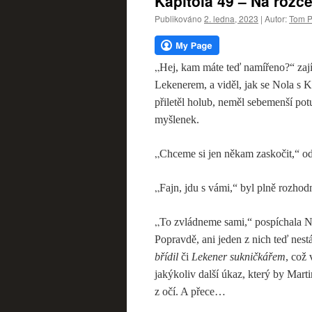
Kapitola 49 – Na rozce
webu
Publikováno
2. ledna, 2023
|
Autor:
Tom P
„
Hej, kam máte teď namířeno?“ zajím
Lekenerem, a viděl, jak se Nola s K
přiletěl holub, neměl sebemenší potu
myšlenek.
„
Chceme si jen někam zaskočit,“ odvě
„
Fajn, jdu s vámi,“ byl plně rozhod
„
To zvládneme sami,“ pospíchala No
Popravdě, ani jeden z nich teď nes
břídil
či
Lekener sukničkářem
, což 
jakýkoliv další úkaz, který by Mart
z očí. A přece…