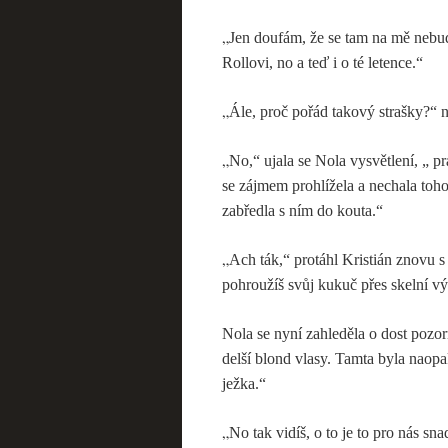
„
Jen doufám, že se tam na mě nebud
Rollovi, no a teď i o té letence.“
„
Ále, proč pořád takový strašky?“ n
„
No,“ ujala se Nola vysvětlení, „ pr
se zájmem prohlížela a nechala toh
zabředla s ním do kouta.“
„
Ach ták,“ protáhl Kristián znovu 
pohroužíš svůj kukuč přes skelní v
Nola se nyní zahleděla o dost pozorn
delší blond vlasy. Tamta byla naopak
ježka.“
„
No tak vidíš, o to je to pro nás s