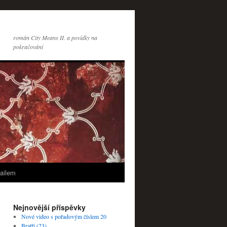
román City Means II. a povídky na
pokračování
ailem
Nejnovější příspěvky
Nové video s pořadovým číslem 20
Bratři (23)