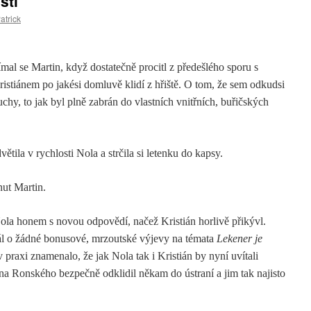
stí
atrick
al se Martin, když dostatečně procitl z předešlého sporu s
ristiánem po jakési domluvě klidí z hřiště. O tom, že sem odkudsi
chy, to jak byl plně zabrán do vlastních vnitřních, buřičských
tila v rychlosti Nola a strčila si letenku do kapsy.
nut Martin.
la honem s novou odpovědí, načež Kristián horlivě přikývl.
tál o žádné bonusové, mrzoutské výjevy na témata
Lekener je
v praxi znamenalo, že jak Nola tak i Kristián by nyní uvítali
ina Ronského bezpečně odklidil někam do ústraní a jim tak najisto