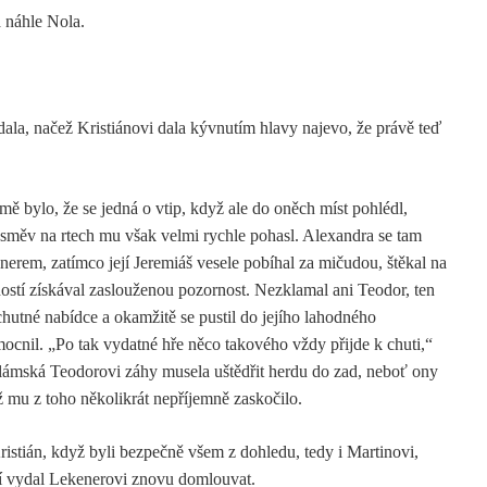
a náhle Nola.
dala, načež Kristiánovi dala kývnutím hlavy najevo, že právě teď
ě bylo, že se jedná o vtip, když ale do oněch míst pohlédl,
směv na rtech mu však velmi rychle pohasl. Alexandra se tam
nerem, zatímco její Jeremiáš vesele pobíhal za mičudou, štěkal na
mností získával zaslouženou pozornost. Nezklamal ani Teodor, ten
chutné nabídce a okamžitě se pustil do jejího lahodného
ocnil. „Po tak vydatné hře něco takového vždy přijde k chuti,“
lámská Teodorovi záhy musela uštědřit herdu do zad, neboť ony
až mu z toho několikrát nepříjemně zaskočilo.
istián, když byli bezpečně všem z dohledu, tedy i Martinovi,
stí vydal Lekenerovi znovu domlouvat.