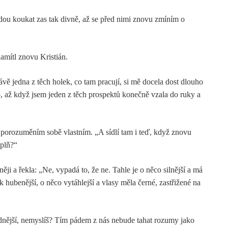
ou koukat zas tak divně, až se před nimi znovu zmíním o
amítl znovu Kristián.
ávě jedna z těch holek, co tam pracují, si mě docela dost dlouho
o, až když jsem jeden z těch prospektů konečně vzala do ruky a
s porozuměním sobě vlastním. „A sídlí tam i teď, když znovu
ýplň?“
ěji a řekla: „Ne, vypadá to, že ne. Tahle je o něco silnější a má
 hubenější, o něco vytáhlejší a vlasy měla černé, zastřižené na
nadnější, nemyslíš? Tím pádem z nás nebude tahat rozumy jako