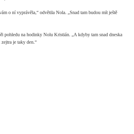
vám o ní vyprávěla,“ odvětila Nola. „Snad tam budou mít ještě
při pohledu na hodinky Nolu Kristián. „A kdyby tam snad dneska
zejtra je taky den.“