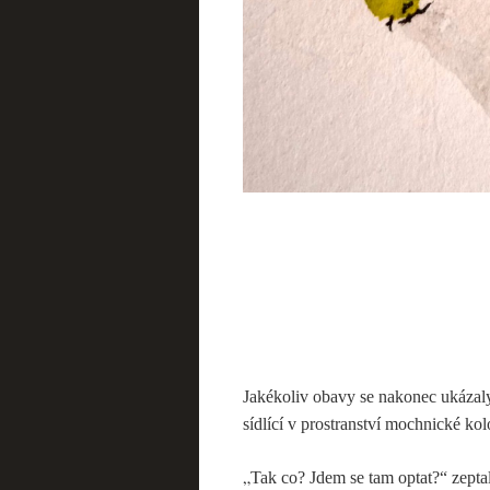
Jakékoliv obavy se nakonec ukázaly
sídlící v prostranství mochnické ko
„
Tak co? Jdem se tam optat?“ zeptal