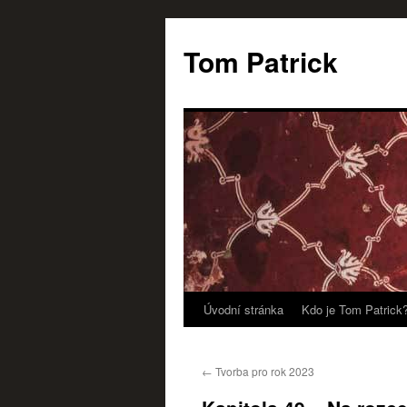
Tom Patrick
Úvodní stránka
Kdo je Tom Patrick
Přejít
k
←
Tvorba pro rok 2023
obsahu