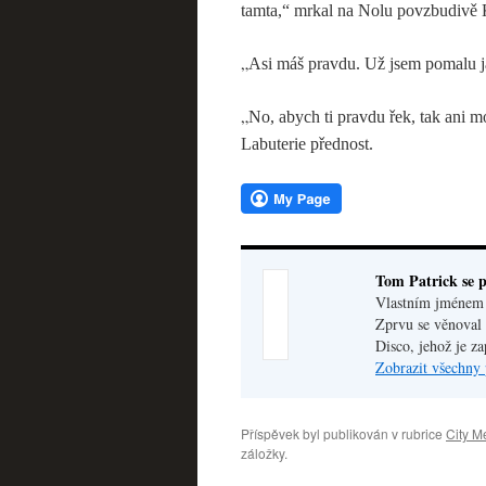
tamta,“ mrkal na Nolu povzbudivě K
„
Asi máš pravdu. Už jsem pomalu j
„
No, abych ti pravdu řek, tak ani mo
Labuterie přednost.
Tom Patrick se p
Vlastním jménem V
Zprvu se věnoval 
Disco, jehož je z
Zobrazit všechny 
Příspěvek byl publikován v rubrice
City M
záložky.