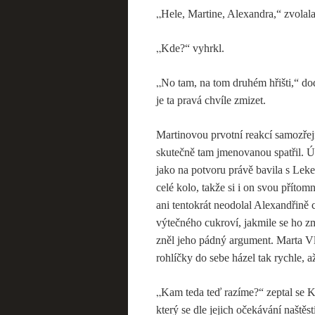
„
Hele, Martine, Alexandra,“ zvolal
„
Kde?“ vyhrkl.
„
No tam, na tom druhém hřišti,“ do
je ta pravá chvíle zmizet.
Martinovou prvotní reakcí samozřejm
skutečně tam jmenovanou spatřil. Ú
jako na potvoru právě bavila s Leke
celé kolo, takže si i on svou příto
ani tentokrát neodolal Alexandřině 
výtečného cukroví, jakmile se ho zm
zněl jeho pádný argument. Marta V
rohlíčky do sebe házel tak rychle, 
„
Kam teda teď razíme?“ zeptal se Kr
který se dle jejich očekávání naště