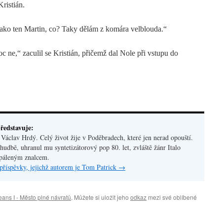
ristián.
ako ten Martin, co? Taky dělám z komára velblouda.“
c ne,“ zaculil se Kristián, přičemž dal Nole při vstupu do
ředstavuje:
áclav Hrdý. Celý život žije v Poděbradech, které jen nerad opouští.
hudbě, uhranul mu syntetizátorový pop 80. let, zvláště žánr Italo
apáleným znalcem.
příspěvky, jejichž autorem je Tom Patrick
→
eans I - Město plné návratů
. Můžete si uložit jeho
odkaz
mezi své oblíbené