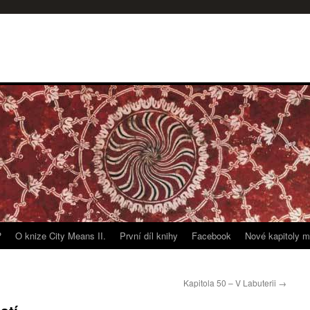
?
O knize City Means II.
První díl knihy
Facebook
Nové kapitoly m
Kapitola 50 – V Labuterii
→