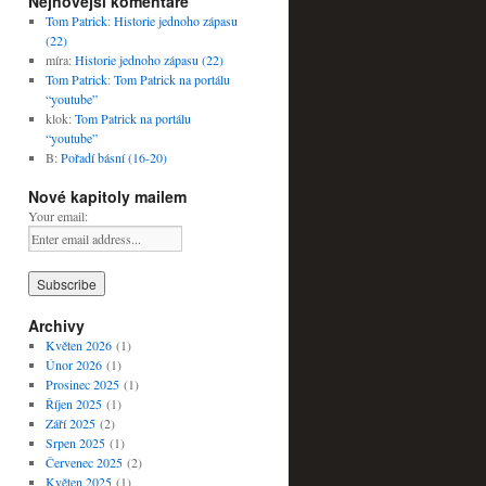
Nejnovější komentáře
Tom Patrick
:
Historie jednoho zápasu
(22)
míra
:
Historie jednoho zápasu (22)
Tom Patrick
:
Tom Patrick na portálu
“youtube”
klok
:
Tom Patrick na portálu
“youtube”
B
:
Pořadí básní (16-20)
Nové kapitoly mailem
Your email:
Archivy
Květen 2026
(1)
Únor 2026
(1)
Prosinec 2025
(1)
Říjen 2025
(1)
Září 2025
(2)
Srpen 2025
(1)
Červenec 2025
(2)
Květen 2025
(1)