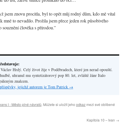
ž jsem znovu procitla, byl to opět můj rodný dům, kdo mě vítal
ak mně to nevadilo. Prožila jsem přece jeden rok působivého
o souznění člověka s přírodou.”
ředstavuje:
áclav Hrdý. Celý život žije v Poděbradech, které jen nerad opouští.
hudbě, uhranul mu syntetizátorový pop 80. let, zvláště žánr Italo
apáleným znalcem.
příspěvky, jejichž autorem je Tom Patrick
→
eans I - Město plné návratů
. Můžete si uložit jeho
odkaz
mezi své oblíbené
Kapitola 10 – Ivan
→