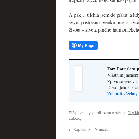
A pak… ulehla jsem do písku, a kdy
svým přístřeším. Venku pršelo, avš
života – života plného harmonickéh
Tom Patrick se p
Vlastním jménem V
Zprvu se věnoval 
Disco, jehož je z
Zobrazit všechny 
Příspěvek byl publikován v rubrice
City M
záložky.
←
Kapitola 8 – Mandala