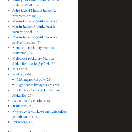
ucelený příběh
(28)
Jádro jakosti Martina Jabkeniče –
závěrečný epilog
(3)
Martin Jabkenič (sbírka básní)
(35)
Martin Jabkenič (sbírka básní) –
ucelený příběh
(36)
Martin Jabkenič (sbírka básní) –
závěrečný epilog
(5)
Melodické pochutiny Martina
Jabkeniče
(36)
Melodické pochutiny Martina
Jabkeniče – ucelený příběh
(36)
Mix
(179)
Povídky
(50)
Mé magnetické pole
(21)
Tygr nechce být agresivní
(29)
Problematické navázanky Martina
Jabkeniče
(25)
Psanec Vandy Harden
(28)
Trnité růží
(30)
Výzvěnky fejetonkové aneb zápisníček
jednoho autora
(27)
Zpravodaj
(43)