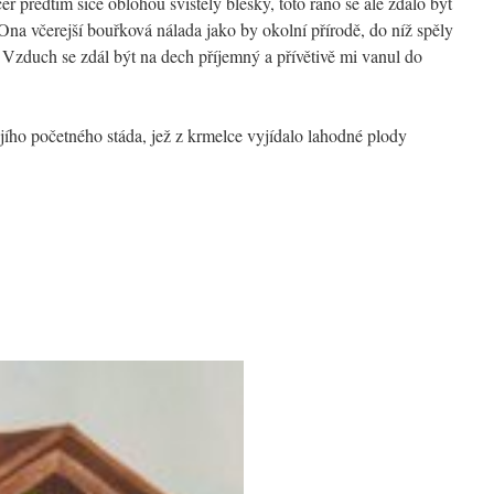
čer předtím sice oblohou svištěly blesky, toto ráno se ale zdálo být
Ona včerejší bouřková nálada jako by okolní přírodě, do níž spěly
 Vzduch se zdál být na dech příjemný a přívětivě mi vanul do
ejího početného stáda, jež z krmelce vyjídalo lahodné plody