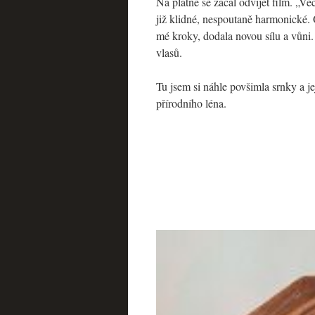
Na plátně se začal odvíjet film. „Ve
již klidné, nespoutaně harmonické. 
mé kroky, dodala novou sílu a vůni.
vlasů.
Tu jsem si náhle povšimla srnky a j
přírodního léna.