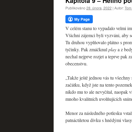
Kapitola 9 – Helino p
webu
Publikováno
28. února, 2022
|
Autor:
Tom 
V celém stanu to vypadalo velmi imp
Všichni zájemci byli vyzváni, aby se
Tu druhou vyplňovalo plátno s promí
tyčinky. Pak zmáčknul
play
a z bed
nechal nejprve rozjet a teprve pak z
obecenstvu.
„Takže ještě jednou vás tu všechny
začátku, když jste na tento pozemek
nikdo mu to ale nevyčítal, naopak v
mnoho kvalitních uvolňujících sním
Menor za následného potlesku vstal,
patnáctiletou dívku s hnědými vlasy