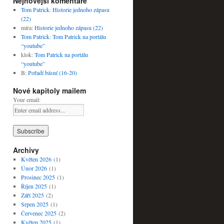
Nejnovější komentáře
Tom Patrick
:
Historie jednoho zápasu
(22)
míra
:
Historie jednoho zápasu (22)
Tom Patrick
:
Tom Patrick na portálu
“youtube”
klok
:
Tom Patrick na portálu
“youtube”
B
:
Pořadí básní (16-20)
Nové kapitoly mailem
Your email:
Archivy
Květen 2026
(1)
Únor 2026
(1)
Prosinec 2025
(1)
Říjen 2025
(1)
Září 2025
(2)
Srpen 2025
(1)
Červenec 2025
(2)
Květen 2025
(1)