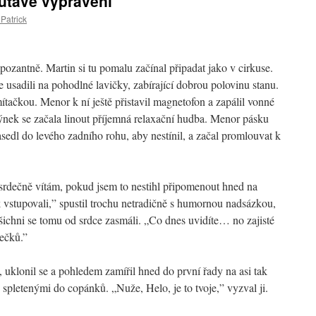
outavé vyprávění
Patrick
ozantně. Martin si tu pomalu začínal připadat jako v cirkuse.
 usadili na pohodlné lavičky, zabírající dobrou polovinu stanu.
tačkou. Menor k ní ještě přistavil magnetofon a zapálil vonné
ýnek se začala linout příjemná relaxační hudba. Menor pásku
asedl do levého zadního rohu, aby nestínil, a začal promlouvat k
 srdečně vítám, pokud jsem to nestihl připomenout hned na
 vstupovali,” spustil trochu netradičně s humornou nadsázkou,
šichni se tomu od srdce zasmáli. „Co dnes uvidíte… no zajisté
ečků.”
 uklonil se a pohledem zamířil hned do první řady na asi tak
 spletenými do copánků. „Nuže, Helo, je to tvoje,” vyzval ji.