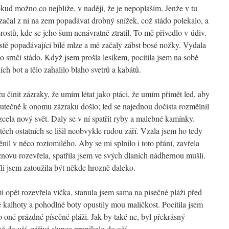
okud možno co nejblíže, v naději, že je nepoplaším. Jenže v tu
 začal z ní na zem popadávat drobný snížek, což stádo polekalo, a
rostů, kde se jeho šum nenávratně ztratil. To mě přivedlo v údiv.
stě popadávající bílé mlze a mě začaly zábst bosé nožky. Vydala
o srnčí stádo. Když jsem prošla lesíkem, pocítila jsem na sobě
h bot a tělo zahalilo blaho svetrů a kabátů.
 činit zázraky, že umím létat jako ptáci, že umím přimět led, aby
skutečně k onomu zázraku došlo; led se najednou dočista rozmělnil
 zcela nový svět. Daly se v ní spatřit ryby a malebné kamínky.
těch ostatních se lišil neobvykle rudou září. Vzala jsem ho tedy
ěnil v něco roztomilého. Aby se mi splnilo i toto přání, zavřela
 znovu rozevřela, spatřila jsem ve svých dlaních nádhernou mušli.
víli jsem zatoužila být někde hrozně daleko.
i opět rozevřela víčka, stanula jsem sama na písečné pláži před
é kalhoty a pohodlné boty opustily mou maličkost. Pocítila jsem
o oné prázdné písečné pláži. Jak by také ne, byl překrásný
ě do uší, zářivé slunce pronikalo do očí…