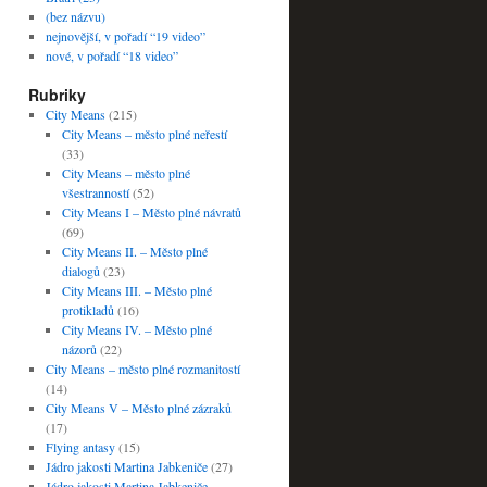
(bez názvu)
nejnovější, v pořadí “19 video”
nové, v pořadí “18 video”
Rubriky
City Means
(215)
City Means – město plné neřestí
(33)
City Means – město plné
všestranností
(52)
City Means I – Město plné návratů
(69)
City Means II. – Město plné
dialogů
(23)
City Means III. – Město plné
protikladů
(16)
City Means IV. – Město plné
názorů
(22)
City Means – město plné rozmanitostí
(14)
City Means V – Město plné zázraků
(17)
Flying antasy
(15)
Jádro jakosti Martina Jabkeniče
(27)
Jádro jakosti Martina Jabkeniče –