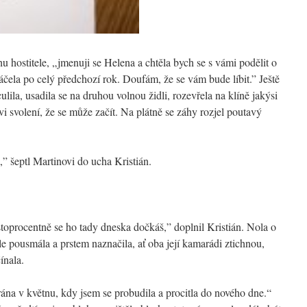
u hostitele, „jmenuji se Helena a chtěla bych se s vámi podělit o
áčela po celý předchozí rok. Doufám, že se vám bude líbit.” Ještě
ulila, usadila se na druhou volnou židli, rozevřela na klíně jakýsi
 svolení, že se může začít. Na plátně se záhy rozjel poutavý
” šeptl Martinovi do ucha Kristián.
 stoprocentně se ho tady dneska dočkáš,” doplnil Kristián. Nola o
le pousmála a prstem naznačila, ať oba její kamarádi ztichnou,
ínala.
na v květnu, kdy jsem se probudila a procitla do nového dne.“