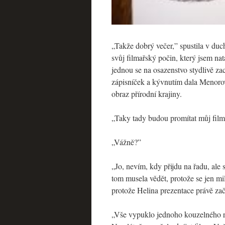
„Takže dobrý večer,” spustila v duch
svůj filmařský počin, který jsem nat
jednou se na osazenstvo stydlivě zac
zápisníček a kývnutím dala Menorovi
obraz přírodní krajiny.
„Taky tady budou promítat můj film,
„Vážně?”
„Jo, nevím, kdy přijdu na řadu, ale
tom musela vědět, protože se jen mi
protože Helina prezentace právě zač
„Vše vypuklo jednoho kouzelného rá