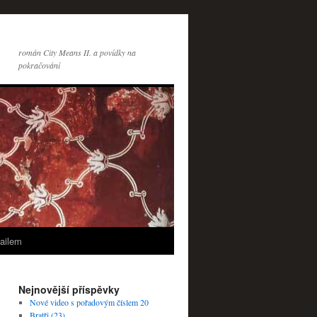
román City Means II. a povídky na
pokračování
ailem
Nejnovější příspěvky
Nové video s pořadovým číslem 20
Bratři (23)