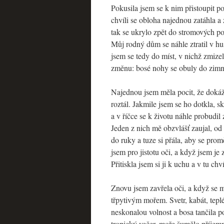
Pokusila jsem se k nim přistoupit p
chvíli se obloha najednou zatáhla a
tak se ukrylo zpět do stromových po
Můj rodný dům se náhle ztratil v hu
jsem se tedy do míst, v nichž zmizel
změnu: bosé nohy se obuly do zimníc
Najednou jsem měla pocit, že dokážu
roztál. Jakmile jsem se ho dotkla, 
a v říčce se k životu náhle probudil
Jeden z nich mě obzvlášť zaujal, od 
do ruky a tuze si přála, aby se prom
jsem pro jistotu oči, a když jsem je
Přitiskla jsem si ji k uchu a v tu ch
Znovu jsem zavřela oči, a když se m
třpytivým mořem. Svetr, kabát, tepl
neskonalou volnost a bosa tančila p
tropický večer, moře šumělo příjemn