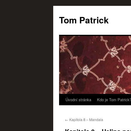
Tom Patrick
Úvodní stránka
Kdo je Tom Patrick
Přejít
k
←
Kapitola 8 – Mandala
obsahu