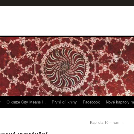
?
O knize City Means II.
První díl knihy
Facebook
Nové kapitoly m
Kapitola 10 – Ivan
→