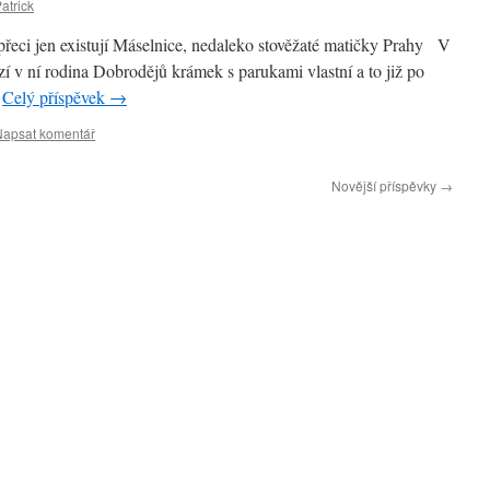
atrick
přeci jen existují Máselnice, nedaleko stověžaté matičky Prahy V
zí v ní rodina Dobrodějů krámek s parukami vlastní a to již po
…
Celý příspěvek
→
Napsat komentář
Novější příspěvky
→