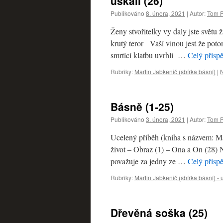
úskalí (26)
Publikováno
8. února, 2021
|
Autor:
Tom P
Ženy stvořitelky vy daly jste světu 
krutý teror Vaší vinou jest že poto
smrtící klatbu uvrhli …
Celý přísp
Rubriky:
Martin Jabkenič (sbírka básní)
|
Básně (1-25)
Publikováno
3. února, 2021
|
Autor:
Tom P
Ucelený příběh (kniha s názvem: Ma
život – Obraz (1) – Ona a On (28) 
považuje za jedny ze …
Celý přísp
Rubriky:
Martin Jabkenič (sbírka básní) -
Dřevěná soška (25)