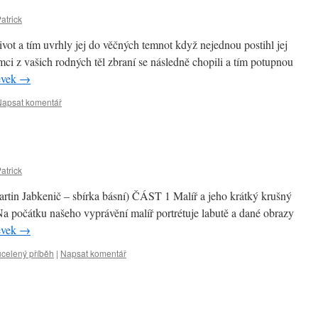
atrick
život a tím uvrhly jej do věčných temnot když nejednou postihl jej
mci z vašich rodných těl zbraní se následně chopili a tím potupnou
ěvek
→
Napsat komentář
atrick
rtin Jabkenič – sbírka básní) ČÁST 1 Malíř a jeho krátký krušný
Na počátku našeho vyprávění malíř portrétuje labutě a dané obrazy
ěvek
→
 ucelený příběh
|
Napsat komentář