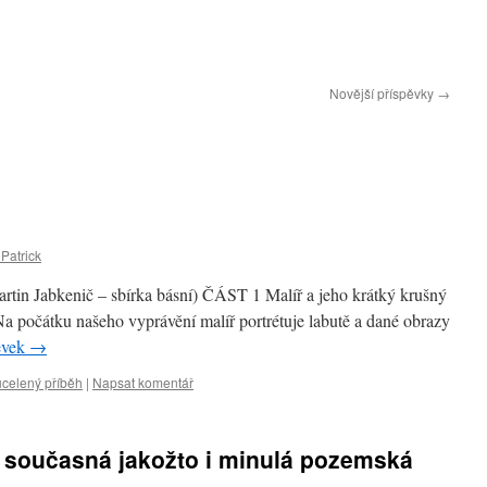
Novější příspěvky
→
Patrick
rtin Jabkenič – sbírka básní) ČÁST 1 Malíř a jeho krátký krušný
Na počátku našeho vyprávění malíř portrétuje labutě a dané obrazy
ěvek
→
 ucelený příběh
|
Napsat komentář
ná současná jakožto i minulá pozemská