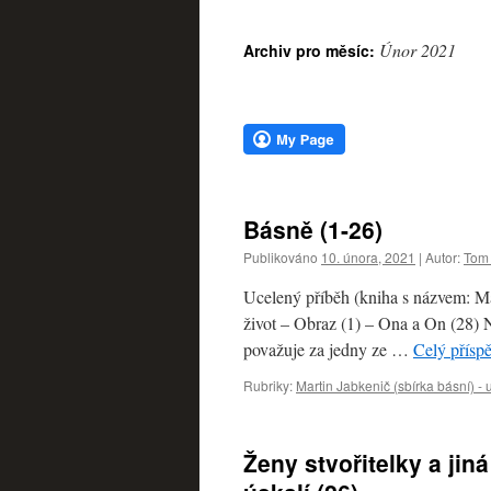
webu
Únor 2021
Archiv pro měsíc:
Básně (1-26)
Publikováno
10. února, 2021
|
Autor:
Tom 
Ucelený příběh (kniha s názvem: Ma
život – Obraz (1) – Ona a On (28) 
považuje za jedny ze …
Celý přísp
Rubriky:
Martin Jabkenič (sbírka básní) -
Ženy stvořitelky a ji