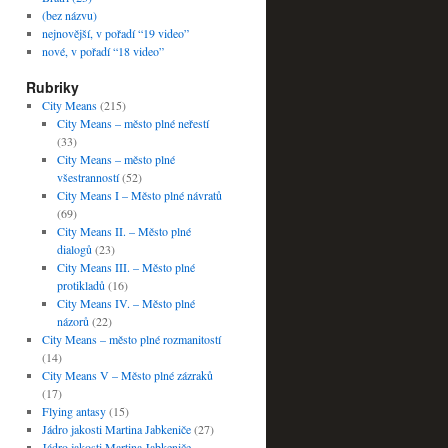
(bez názvu)
nejnovější, v pořadí “19 video”
nové, v pořadí “18 video”
Rubriky
City Means
(215)
City Means – město plné neřestí
(33)
City Means – město plné
všestranností
(52)
City Means I – Město plné návratů
(69)
City Means II. – Město plné
dialogů
(23)
City Means III. – Město plné
protikladů
(16)
City Means IV. – Město plné
názorů
(22)
City Means – město plné rozmanitostí
(14)
City Means V – Město plné zázraků
(17)
Flying antasy
(15)
Jádro jakosti Martina Jabkeniče
(27)
Jádro jakosti Martina Jabkeniče –