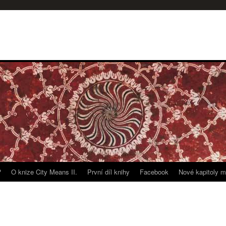
?
O knize City Means II.
První díl knihy
Facebook
Nové kapitoly m