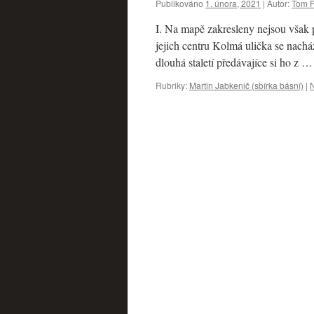
Publikováno
1. února, 2021
|
Autor:
Tom P
I. Na mapě zakresleny nejsou však 
jejich centru Kolmá ulička se nachá
dlouhá staletí předávajíce si ho z 
Rubriky:
Martin Jabkenič (sbírka básní)
|