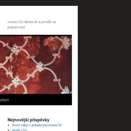
román City Means II. a povídky na
pokračování
ailem
Nejnovější příspěvky
Nové video s pořadovým číslem 20
Bratři (23)