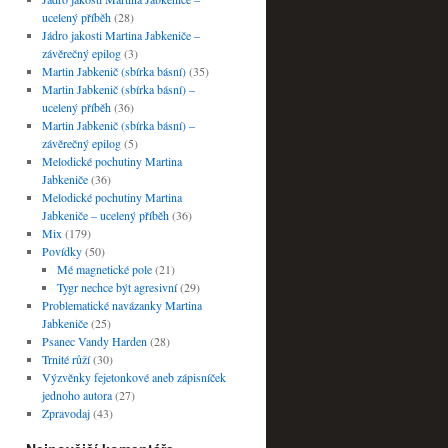
ucelený příběh
(28)
Jádro jakosti Martina Jabkeniče –
závěrečný epilog
(3)
Martin Jabkenič (sbírka básní)
(35)
Martin Jabkenič (sbírka básní) –
ucelený příběh
(36)
Martin Jabkenič (sbírka básní) –
závěrečný epilog
(5)
Melodické pochutiny Martina
Jabkeniče
(36)
Melodické pochutiny Martina
Jabkeniče – ucelený příběh
(36)
Mix
(179)
Povídky
(50)
Mé magnetické pole
(21)
Tygr nechce být agresivní
(29)
Problematické navázanky Martina
Jabkeniče
(25)
Psanec Vandy Harden
(28)
Trnité růží
(30)
Výzvěnky fejetonkové aneb zápisníček
jednoho autora
(27)
Zpravodaj
(43)