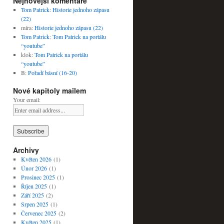
Nejnovější komentáře
Tom Patrick
:
Historie jednoho zápasu
(22)
míra
:
Historie jednoho zápasu (22)
Tom Patrick
:
Tom Patrick na portálu
“youtube”
klok
:
Tom Patrick na portálu
“youtube”
B
:
Pořadí básní (16-20)
Nové kapitoly mailem
Your email:
Archivy
Květen 2026
(1)
Únor 2026
(1)
Prosinec 2025
(1)
Říjen 2025
(1)
Září 2025
(2)
Srpen 2025
(1)
Červenec 2025
(2)
Květen 2025
(1)