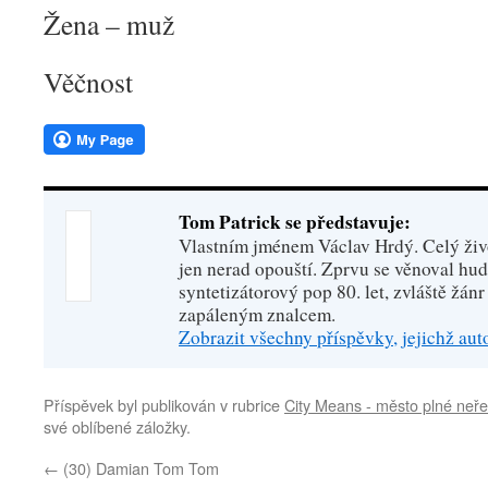
Žena – muž
Věčnost
Tom Patrick se představuje:
Vlastním jménem Václav Hrdý. Celý živo
jen nerad opouští. Zprvu se věnoval hu
syntetizátorový pop 80. let, zvláště žánr
zapáleným znalcem.
Zobrazit všechny příspěvky, jejichž au
Příspěvek byl publikován v rubrice
City Means - město plné neře
své oblíbené záložky.
←
(30) Damian Tom Tom