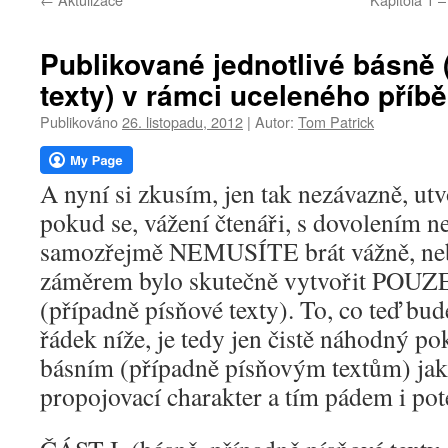
webu
Publikované jednotlivé básně 
texty) v rámci uceleného příbě
Publikováno
26. listopadu, 2012
|
Autor:
Tom Patrick
A nyní si zkusím, jen tak nezávazně, utv
pokud se, vážení čtenáři, s dovolením n
samozřejmě NEMUSÍTE brát vážně, ne
záměrem bylo skutečně vytvořit POUZ
(případně písňové texty). To, co teď bud
řádek níže, je tedy jen čistě náhodný p
básním (případně písňovým textům) jak
propojovací charakter a tím pádem i pot