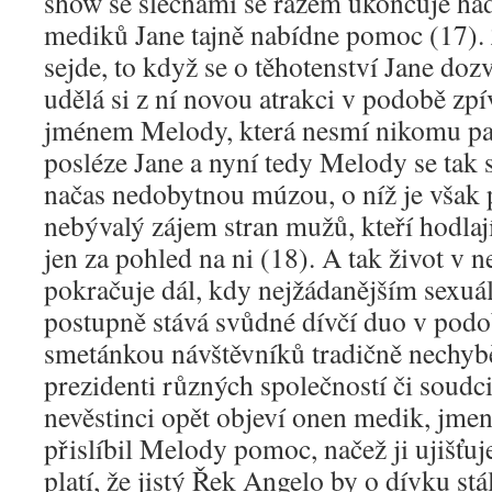
show se slečnami se rázem ukončuje hád
mediků Jane tajně nabídne pomoc (17). 
sejde, to když se o těhotenství Jane dozv
udělá si z ní novou atrakci v podobě zpí
jménem Melody, která nesmí nikomu pat
posléze Jane a nyní tedy Melody se tak 
načas nedobytnou múzou, o níž je však 
nebývalý zájem stran mužů, kteří hodlají
jen za pohled na ni (18). A tak život v n
pokračuje dál, kdy nejžádanějším sexuá
postupně stává svůdné dívčí duo v podo
smetánkou návštěvníků tradičně nechyběj
prezidenti různých společností či soudci
nevěstinci opět objeví onen medik, jme
přislíbil Melody pomoc, načež ji ujišťuj
platí, že jistý Řek Angelo by o dívku st