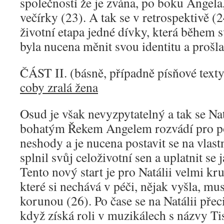
společností že je zvána, po boku Angela
večírky (23). A tak se v retrospektivě (
životní etapa jedné dívky, která během 
byla nucena měnit svou identitu a proš
ČÁST II. (básně, případně písňové text
coby zralá žena
Osud je však nevyzpytatelný a tak se Na
bohatým Řekem Angelem rozvádí pro p
neshody a je nucena postavit se na vlast
splnil svůj celoživotní sen a uplatnit se
Tento nový start je pro Natálii velmi kru
které si nechává v péči, nějak vyšla, mu
korunou (26). Po čase se na Natálii přeci
když získá roli v muzikálech s názvy Tis