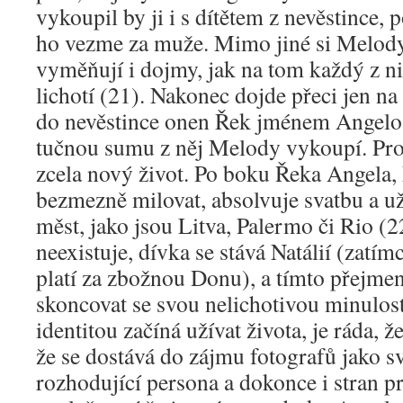
vykoupil by ji i s dítětem z nevěstince,
ho vezme za muže. Mimo jiné si Melod
vyměňují i dojmy, jak na tom každý z n
lichotí (21). Nakonec dojde přeci jen n
do nevěstince onen Řek jménem Angelo s
tučnou sumu z něj Melody vykoupí. Pro
zcela nový život. Po boku Řeka Angela, 
bezmezně milovat, absolvuje svatbu a uži
měst, jako jsou Litva, Palermo či Rio (
neexistuje, dívka se stává Natálií (zatí
platí za zbožnou Donu), a tímto přejme
skoncovat se svou nelichotivou minulos
identitou začíná užívat života, je ráda, ž
že se dostává do zájmu fotografů jako 
rozhodující persona a dokonce i stran p