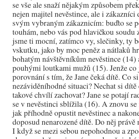
se vše ale snaží nějakým způsobem přek
nejen majitel nevěstince, ale i zákazníc
svým vybraným zákaznicím: buďto se p
touhám, nebo vás pod hlavičkou soudu z
jsme ti mocní, zatímco vy, slečinky, ty
vskutku, jako by moc peněz a nátlaků hr
bohatým návštěvníkům nevěstince (14) 
pouhými loutkami mužů (15). Jenže co j
porovnání s tím, že Jane čeká dítě. Co si
nezáviděníhodné situaci? Nechat si dítě č
takové chvílí zachovat? Jane se potají rad
se v nevěstinci sblížila (16). A znovu se
jak příhodně opustit nevěstinec a nakone
doposud nenarozené dítě. Do něj právě 
I když se mezi sebou nepohodnou a zpo