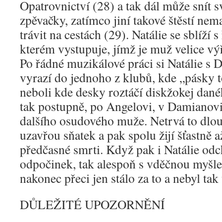
Opatrovnictví (28) a tak dál může snít s
zpěvačky, zatímco jiní takové štěstí nema
trávit na cestách (29). Natálie se sblíží 
kterém vystupuje, jímž je muž velice v
Po řádné muzikálové práci si Natálie s
vyrazí do jednoho z klubů, kde „pásky t
neboli kde desky roztáčí diskžokej dané
tak postupně, po Angelovi, v Damianov
dalšího osudového muže. Netrvá to dlou
uzavřou sňatek a pak spolu žijí šťastně
předčasné smrti. Když pak i Natálie odc
odpočinek, tak alespoň s vděčnou myšlen
nakonec přeci jen stálo za to a nebyl ta
DŮLEŽITÉ UPOZORNĚNÍ