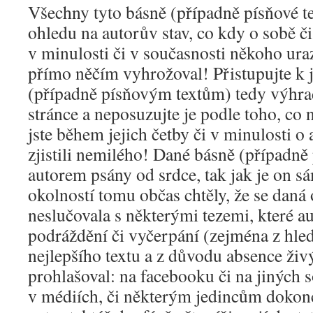
Všechny tyto básně (případně písňové t
ohledu na autorův stav, co kdy o sobě či
v minulosti či v současnosti někoho ura
přímo něčím vyhrožoval! Přistupujte k
(případně písňovým textům) tedy výhra
stránce a neposuzujte je podle toho, co 
jste během jejich četby či v minulosti o 
zjistili nemilého! Dané básně (případně 
autorem psány od srdce, tak jak je on sám
okolností tomu občas chtěly, že se daná
neslučovala s některými tezemi, které au
podráždění či vyčerpání (zejména z hled
nejlepšího textu a z důvodu absence živ
prohlašoval: na facebooku či na jiných s
v médiích, či některým jedincům dokon