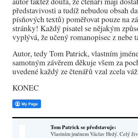
autor taktéž doufá, že čtenáři mají dost
představivosti a tudíž nebudou obsah d
písňových textů) poměřovat pouze na z
stránky! Každý pisatel se nějakým způs
vyplývá, že učený romanopisec z nebe t
Autor, tedy Tom Patrick, vlastním jmé
samotným závěrem děkuje všem za poch
uvedené každý ze čtenářů vzal zcela vá
KONEC
Tom Patrick se představuje:
Vlastním jménem Václav Hrdý. Celý živo