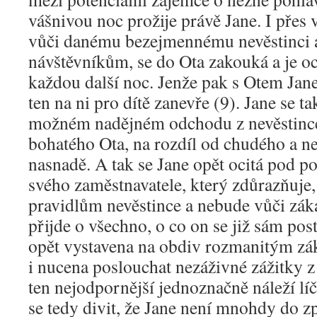
vášnivou noc prožije právě Jane. I přes
vůči danému bezejmennému nevěstinci a
návštěvníkům, se do Ota zakouká a je oc
každou další noc. Jenže pak s Otem Jan
ten na ni pro dítě zanevře (9). Jane se t
možném nadějném odchodu z nevěstince
bohatého Ota, na rozdíl od chudého a n
nasnadě. A tak se Jane opět ocitá pod
svého zaměstnavatele, který zdůrazňuje,
pravidlům nevěstince a nebude vůči zá
přijde o všechno, o co on se již sám post
opět vystavena na obdiv rozmanitým z
i nucena poslouchat nezáživné zážitky z 
ten nejodpornější jednoznačně náleží líč
se tedy divit, že Jane není mnohdy do zp