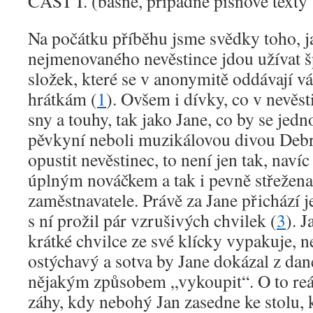
ČÁST I. (básně, případně písňové texty 
Na počátku příběhu jsme svědky toho, j
nejmenovaného nevěstince jdou užívat š
složek, které se v anonymitě oddávají 
hrátkám (
1
). Ovšem i dívky, co v nevěst
sny a touhy, tak jako Jane, co by se jedn
pěvkyní neboli muzikálovou divou Deb
opustit nevěstinec, to není jen tak, naví
úplným nováčkem a tak i pevně střežena
zaměstnavatele. Právě za Jane přichází je
s ní prožil pár vzrušivých chvilek (
3
). 
krátké chvilce ze své klícky vypakuje, n
ostýchavý a sotva by Jane dokázal z dan
nějakým způsobem „vykoupit“. O to reál
záhy, kdy nebohý Jan zasedne ke stolu, 