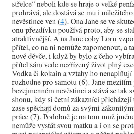
střelce“ neboli kde se hraje o velké pení
prohrává, ale dostává se mu i náležitéh
nevěstince ven (
4
). Ona Jane se ve skut
onu přezdívku používá proto, aby se sta
atraktivnější. A na Jane coby Loru vzpo
přítel, co na ni nemůže zapomenout, a ta
nové děvče, i když by bylo z čeho vybíra
přítel sám vede nezřízený život plný ex
Vodka či kokain a vztahy ho nenaplňují 
rozhodne pro samotu (6). Jane mezitím 
bezejmenném nevěstinci a stává se tak
shonu, kdy si četní zákazníci přicházejí
zase spěchají domů za svými zákonitým
práce (7). Podobně je na tom muž jmé
nemůže vystát svou matku a i on se pro
mezi potenciální zájemce o něžné pohla