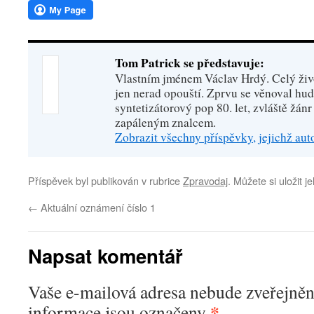
Tom Patrick se představuje:
Vlastním jménem Václav Hrdý. Celý živo
jen nerad opouští. Zprvu se věnoval hu
syntetizátorový pop 80. let, zvláště žánr
zapáleným znalcem.
Zobrazit všechny příspěvky, jejichž au
Příspěvek byl publikován v rubrice
Zpravodaj
. Můžete si uložit j
←
Aktuální oznámení číslo 1
Napsat komentář
Vaše e-mailová adresa nebude zveřejněn
*
informace jsou označeny