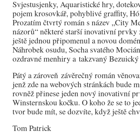
Svjestusjenky, Aquaristické hry, doteko
pojem krosovkář, pohyblivé graffity, H
Prozatím čtvrtý román s název „City Me
názorů“ některé starší inovativní prvky
ještě jednou připomenul a novou domén
Náhrobek osudu, Socha svatého Mocián
ozdravné menhiry a takzvaný Bezuický 
Pátý a zároveň závěrečný román věnov
jenž zde na webových stránkách bude mí
rovněž přinese jeden nový inovativní pr
Winsternskou kočku. O koho že se to je
tvor bude mít, se dozvíte, když ještě ch
Tom Patrick