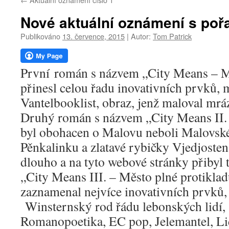
webu
Nové aktuální oznámení s poř
Publikováno
13. července, 2015
|
Autor:
Tom Patrick
První román s názvem „City Means – M
přinesl celou řadu inovativních prvků, m
Vantelbooklist, obraz, jenž maloval mr
Druhý román s názvem „City Means II.
byl obohacen o Malovu neboli Malovsk
Pěnkalinku a zlatavé rybičky Vjedjoste
dlouho a na tyto webové stránky přibyl 
„City Means III. – Město plné protikla
zaznamenal nejvíce inovativních prvků, 
Winsternský rod řádu lebonských lidí,
Romanopoetika, EC pop, Jelemantel, Li