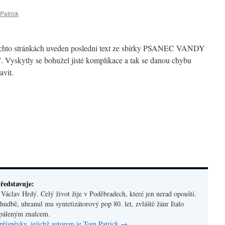
Patrick
těchto stránkách uveden poslední text ze sbírky PSANEC VANDY
yskytly se bohužel jisté komplikace a tak se danou chybu
avit.
ředstavuje:
áclav Hrdý. Celý život žije v Poděbradech, které jen nerad opouští.
hudbě, uhranul mu syntetizátorový pop 80. let, zvláště žánr Italo
apáleným znalcem.
příspěvky, jejichž autorem je Tom Patrick
→