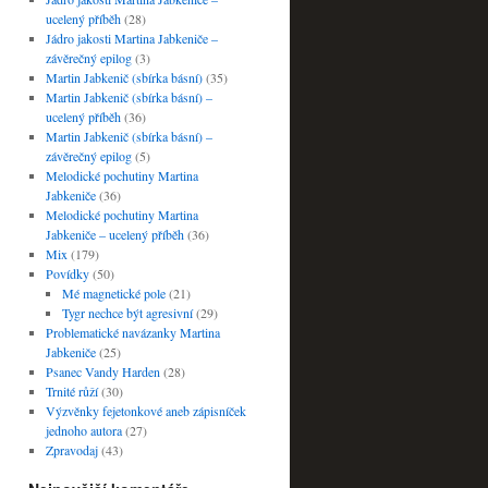
ucelený příběh
(28)
Jádro jakosti Martina Jabkeniče –
závěrečný epilog
(3)
Martin Jabkenič (sbírka básní)
(35)
Martin Jabkenič (sbírka básní) –
ucelený příběh
(36)
Martin Jabkenič (sbírka básní) –
závěrečný epilog
(5)
Melodické pochutiny Martina
Jabkeniče
(36)
Melodické pochutiny Martina
Jabkeniče – ucelený příběh
(36)
Mix
(179)
Povídky
(50)
Mé magnetické pole
(21)
Tygr nechce být agresivní
(29)
Problematické navázanky Martina
Jabkeniče
(25)
Psanec Vandy Harden
(28)
Trnité růží
(30)
Výzvěnky fejetonkové aneb zápisníček
jednoho autora
(27)
Zpravodaj
(43)