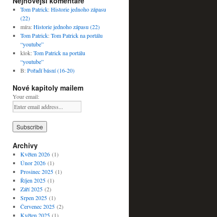
Nejnovější komentáře
Tom Patrick
:
Historie jednoho zápasu
(22)
míra
:
Historie jednoho zápasu (22)
Tom Patrick
:
Tom Patrick na portálu
“youtube”
klok
:
Tom Patrick na portálu
“youtube”
B
:
Pořadí básní (16-20)
Nové kapitoly mailem
Your email:
Archivy
Květen 2026
(1)
Únor 2026
(1)
Prosinec 2025
(1)
Říjen 2025
(1)
Září 2025
(2)
Srpen 2025
(1)
Červenec 2025
(2)
Květen 2025
(1)