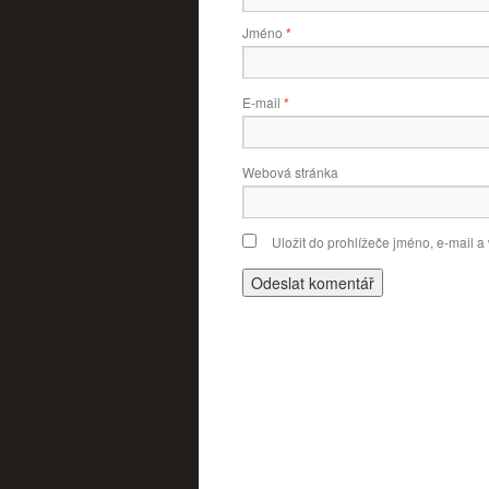
Jméno
*
E-mail
*
Webová stránka
Uložit do prohlížeče jméno, e-mail 