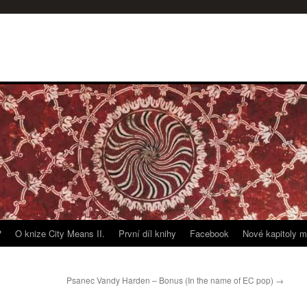
?
O knize City Means II.
První díl knihy
Facebook
Nové kapitoly m
Psanec Vandy Harden – Bonus (In the name of EC pop)
→