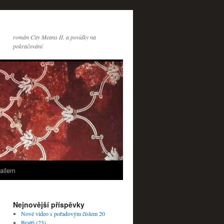
román City Means II. a povídky na
pokračování
ailem
Nejnovější příspěvky
Nové video s pořadovým číslem 20
Bratři (23)