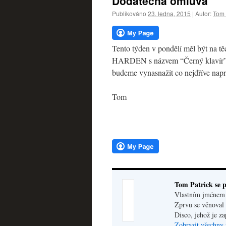
Dodatečná omluva
webu
Publikováno
23. ledna, 2015
|
Autor:
Tom 
Tento týden v pondělí měl být na 
HARDEN s názvem “Černý klavír”. V
budeme vynasnažit co nejdříve napr
Tom
Tom Patrick se p
Vlastním jménem V
Zprvu se věnoval 
Disco, jehož je z
Zobrazit všechny 