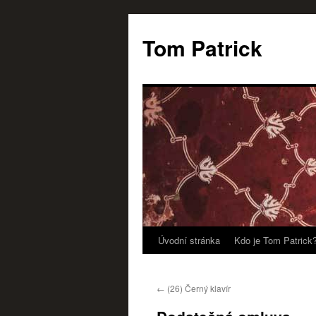
Tom Patrick
Úvodní stránka
Kdo je Tom Patrick
Přejít
k
←
(26) Černý klavír
obsahu