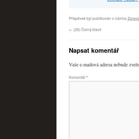
Příspěvek byl publikován v rubrice
Zpravo
←
(26) Černý klavír
Napsat komentář
Vaše e-mailová adresa nebude zveře
Komentář
*