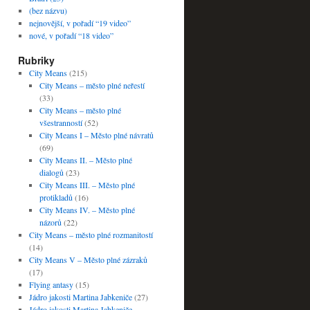
(bez názvu)
nejnovější, v pořadí “19 video”
nové, v pořadí “18 video”
Rubriky
City Means
(215)
City Means – město plné neřestí
(33)
City Means – město plné
všestranností
(52)
City Means I – Město plné návratů
(69)
City Means II. – Město plné
dialogů
(23)
City Means III. – Město plné
protikladů
(16)
City Means IV. – Město plné
názorů
(22)
City Means – město plné rozmanitostí
(14)
City Means V – Město plné zázraků
(17)
Flying antasy
(15)
Jádro jakosti Martina Jabkeniče
(27)
Jádro jakosti Martina Jabkeniče –