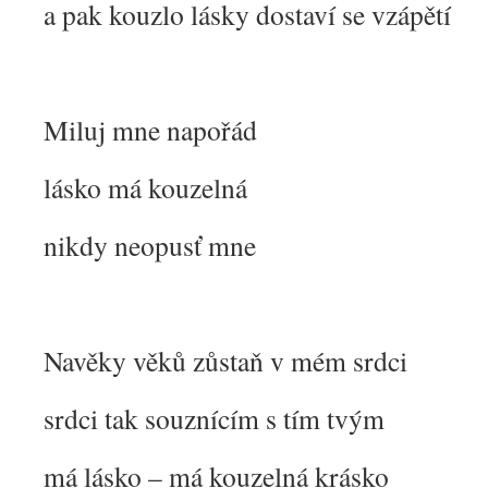
a pak kouzlo lásky dostaví se vzápětí
Miluj mne napořád
lásko má kouzelná
nikdy neopusť mne
Navěky věků zůstaň v mém srdci
srdci tak souznícím s tím tvým
má lásko – má kouzelná krásko