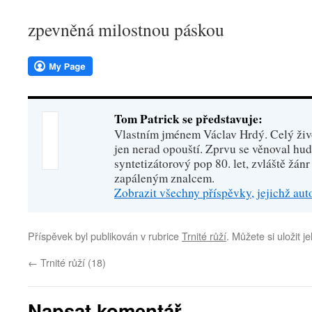
zpevněná milostnou páskou
Tom Patrick se představuje:
Vlastním jménem Václav Hrdý. Celý živo
jen nerad opouští. Zprvu se věnoval hu
syntetizátorový pop 80. let, zvláště žánr
zapáleným znalcem.
Zobrazit všechny příspěvky, jejichž au
Příspěvek byl publikován v rubrice
Trnité růží
. Můžete si uložit j
←
Trnité růží (18)
Napsat komentář