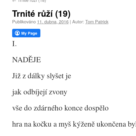
webu
Trnité růží (19)
Publikováno
11. dubna, 2016
|
Autor:
Tom Patrick
I.
NADĚJE
Již z dálky slyšet je
jak odbíjejí zvony
vše do zdárného konce dospělo
hra na kočku a myš kýženě ukončena by