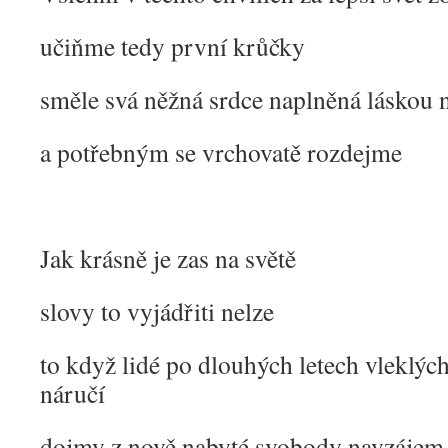
učiňme tedy první krůčky
směle svá něžná srdce naplněná láskou
a potřebným se vrchovatě rozdejme
Jak krásně je zas na světě
slovy to vyjádřiti nelze
to když lidé po dlouhých letech vleklých
náručí
dojmy z nově nabyté svobody navzájem s