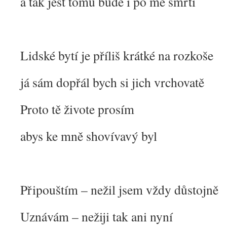
a tak jest tomu bude i po mé smrti
Lidské bytí je příliš krátké na rozkoše
já sám dopřál bych si jich vrchovatě
Proto tě živote prosím
abys ke mně shovívavý byl
Připouštím – nežil jsem vždy důstojně
Uznávám – nežiji tak ani nyní