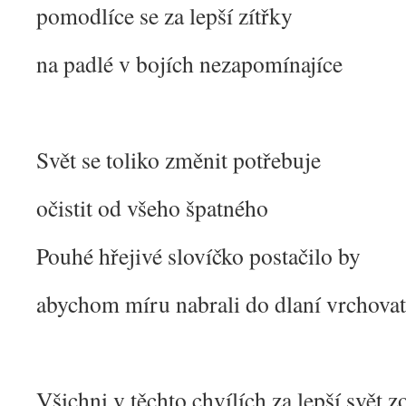
pomodlíce se za lepší zítřky
na padlé v bojích nezapomínajíce
Svět se toliko změnit potřebuje
očistit od všeho špatného
Pouhé hřejivé slovíčko postačilo by
abychom míru nabrali do dlaní vrchova
Všichni v těchto chvílích za lepší svět 