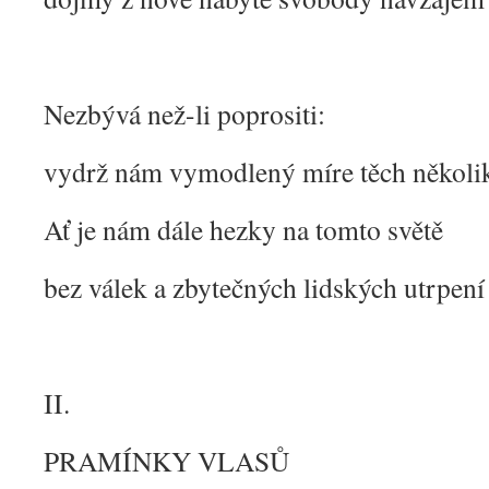
Nezbývá než-li poprositi:
vydrž nám vymodlený míre těch několik d
Ať je nám dále hezky na tomto světě
bez válek a zbytečných lidských utrpení
II.
PRAMÍNKY VLASŮ